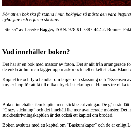
För att en bok ska få stanna i min bokhylla så måste den vara inspire
nybörjare och erfarna stickare.
”Sticka” av Læerke Bagger, ISBN: 978-91-7887-442-2, Bonnier Fakt
Vad innehåller boken?
Det här är en bok med massor av foton. Det är allt från arrangerade fot
de enkla är hur man lägger upp maskor och helt enkelt stickar. Bland de s
Kapitel tre och fyra handlar om färger och skissning och ”Essensen 
knyter ihop för att få till olika utryck i stickningen. Hennes tre olika
Boken innehåller fem kapitel med stickbeskrivningar. De går från lätt til
”Crazy stickning” och det innehåll lite mer avancerade mönster. Det ma
stickbeskrivningskapitlen är det också ett kapitel om broderi.
Boken avslutas med ett kapitel om ”Baskunskaper” och de är enligt Læer