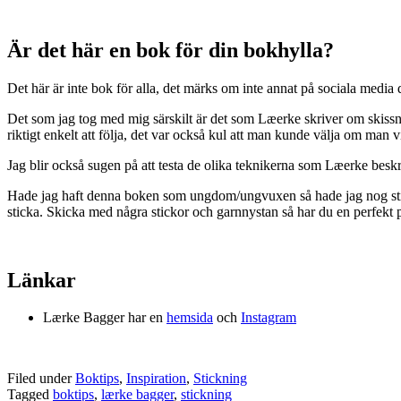
Är det här en bok för din bokhylla?
Det här är inte bok för alla, det märks om inte annat på sociala media då
Det som jag tog med mig särskilt är det som Læerke skriver om skissni
riktigt enkelt att följa, det var också kul att man kunde välja om man 
Jag blir också sugen på att testa de olika teknikerna som Læerke beskri
Hade jag haft denna boken som ungdom/ungvuxen så hade jag nog stickat 
sticka. Skicka med några stickor och garnnystan så har du en perfekt p
Länkar
Lærke Bagger har en
hemsida
och
Instagram
Filed under
Boktips
,
Inspiration
,
Stickning
Tagged
boktips
,
lærke bagger
,
stickning