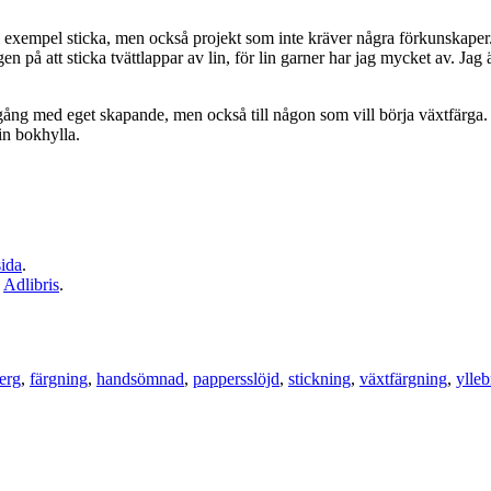
ill exempel sticka, men också projekt som inte kräver några förkunskaper
gen på att sticka tvättlappar av lin, för lin garner har jag mycket av. 
ång med eget skapande, men också till någon som vill börja växtfärga. J
min bokhylla.
ida
.
h
Adlibris
.
erg
,
färgning
,
handsömnad
,
pappersslöjd
,
stickning
,
växtfärgning
,
ylleb