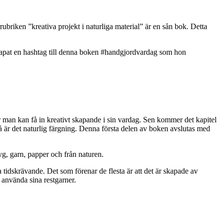
briken ”kreativa projekt i naturliga material” är en sån bok. Detta
skapat en hashtag till denna boken #handgjordvardag som hon
r man kan få in kreativt skapande i sin vardag. Sen kommer det kapitel
då är det naturlig färgning. Denna första delen av boken avslutas med
g, garn, papper och från naturen.
a tidskrävande. Det som förenar de flesta är att det är skapade av
 använda sina restgarner.