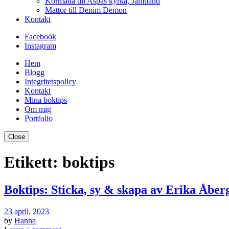
Kormatta till Aspås kyrka, Jämtland
Mattor till Denim Demon
Kontakt
Facebook
Instagram
Hem
Blogg
Integritetspolicy
Kontakt
Mina boktips
Om mig
Portfolio
Close
Etikett:
boktips
Boktips: Sticka, sy & skapa av Erika Åber
23 april, 2023
by
Hanna