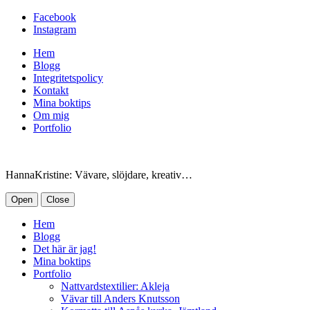
Facebook
Instagram
Hem
Blogg
Integritetspolicy
Kontakt
Mina boktips
Om mig
Portfolio
HannaKristine: Vävare, slöjdare, kreativ…
Open
Close
Hem
Blogg
Det här är jag!
Mina boktips
Portfolio
Nattvardstextilier: Akleja
Vävar till Anders Knutsson