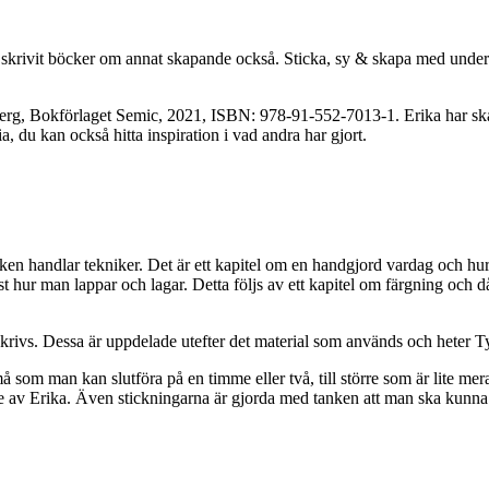
 skrivit böcker om annat skapande också. Sticka, sy & skapa med underru
a Åberg, Bokförlaget Semic, 2021, ISBN: 978-91-552-7013-1. Erika har 
 du kan också hitta inspiration i vad andra har gjort.
oken handlar tekniker. Det är ett kapitel om en handgjord vardag och hu
t hur man lappar och lagar. Detta följs av ett kapitel om färgning och 
krivs. Dessa är uppdelade utefter det material som används och heter Ty
å som man kan slutföra på en timme eller två, till större som är lite mer
gade av Erika. Även stickningarna är gjorda med tanken att man ska kunna