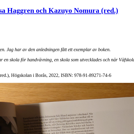
Åsa Haggren och Kazuyo Nomura (red.)
boken. Jag har av den anledningen fått ett exemplar av boken.
 en skola för handvävning, en skola som utvecklades och när Väfskolan
ed.), Högskolan i Borås, 2022, ISBN: 978-91-89271-74-6