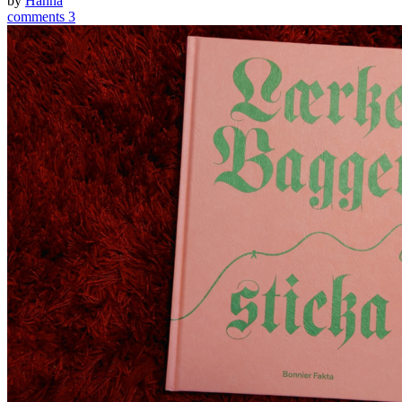
by
Hanna
comments 3