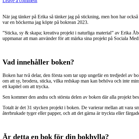
Leave a comment
När jag tänker på Erika så tänker jag på stickning, men hon har också
var en böckerna jag köpte på bokrean 2023.
”Sticka, sy & skapa; kreativa projekt i naturliga material” av Erik
uppmanar att man använder för att märka sina projekt på Sociala Media,
Vad innehåller boken?
Boken har två delar, den första som tar upp ungefär en tredjedel av b
om att sy, brodera, sticka, vilka redskap man kan behöva och inte mins
ett kapitel om att trycka.
Sen kommer den andra och största delen av boken där alla projekt bes
Totalt är det 31 stycken projekt i boken. De varierar mellan att vara sm
återbrukade tyger eller papper, och att det gärna är tryckta eller fär
Är detta en bok för din bokhylla?