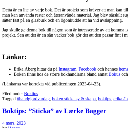
Detta är en lite av varje bok. Det är projekt som kräver att man kan t
man kan använda rester och återanvända material. Jag blev särskilt su
sätter fast på en glasburk och en ögonkudde att ha vid avslappning.
Jag skulle ge denna bok till någon som är intresserade av att komma ig
projekt. Sen att det är en sån vacker bok gör det att den passar fint i 
Länkar:
Erika Åberg hittar du på
Instagram
,
Facebook
och hennes
hems
Boken finns hos de större bokhandlarna bland annat
Bokus
oc
(Länkarna var korrekta vid publiceringen 2023-04-23).
Filed under
Boktips
Tagged
#handgjordvardag
,
boken sticka sy & skapa
,
boktips
,
erika åb
Boktips: ”Sticka” av Lærke Bagger
4 mars, 2023