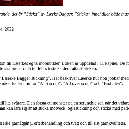
rande, det är ”Sticka” av Lærke Bagger. ”Sticka” innehåller både masso
a, 2022
on till Læerkes egna mobilbilder. Boken är uppdelad i 11 kapitel. De för
vårare är rätta till fel och sticka den rätta storleken.
av Læerke Bagger-stickning”. Här beskriver Læerke hur hon jobbar med
 tekniker kallar hon för ”ATS scrap”, ”All over scrap” och ”Bad idea”.
l lite svårare. Den första ett mönster på en scrunchie sen går det vidare 
n kan lära sig är att sticka motveck, öglestickning och sticka med pärlor
ke garnåtgång, efterbehandling och tvätt och till sist garnkvaliteter.