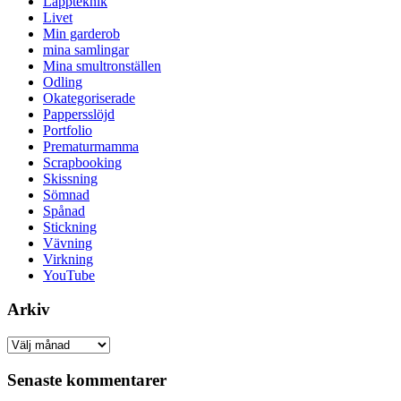
Lappteknik
Livet
Min garderob
mina samlingar
Mina smultronställen
Odling
Okategoriserade
Pappersslöjd
Portfolio
Prematurmamma
Scrapbooking
Skissning
Sömnad
Spånad
Stickning
Vävning
Virkning
YouTube
Arkiv
Arkiv
Senaste kommentarer