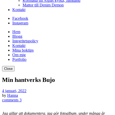
Kormatta till Aspås kyrka, Jämtland
Mattor till Denim Demon
Kontakt
Facebook
Instagram
Hem
Blogg
Integritetspolicy
Kontakt
Mina boktips
Om mig
Portfolio
Close
Min hantverks Bujo
4 januari, 2022
by
Hanna
comments 3
Jag gillar att dokumentera, jag gör fotoalbum, under många år