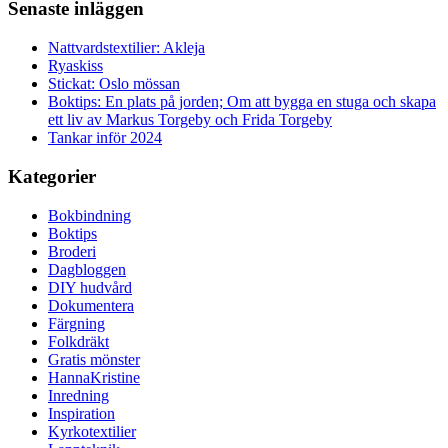
Senaste inläggen
Nattvardstextilier: Akleja
Ryaskiss
Stickat: Oslo mössan
Boktips: En plats på jorden; Om att bygga en stuga och skapa
ett liv av Markus Torgeby och Frida Torgeby
Tankar inför 2024
Kategorier
Bokbindning
Boktips
Broderi
Dagbloggen
DIY hudvård
Dokumentera
Färgning
Folkdräkt
Gratis mönster
HannaKristine
Inredning
Inspiration
Kyrkotextilier