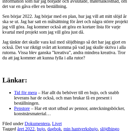
information som när jag började och avslutade, materialkostnad, om
det var en gåva eller en beställning.
Sen börjar 2022. Jag börjar med en plan, hur jag vill att mitt slöjd år
ska se ut. Jag har satt en målsättning för året och några större projekt
jag vill göra. Jag kommer också att göra en kortare lista för varje
kvartal med projekt som jag vill göra just då.
Jag tänkte det skulle vara kul med slöjdbingo så det har jag gjort en
också. Det var riktigt svårt att komma på vad jag skulle skriva i alla
rutorna. Vissa blev ganska ”kreativa”, andra mindrea kreativa. Tror
du att jag kommer att kunna fylla i alla rutor?
Länkar:
Tid för mera
– Har allt du behöver till en bujo, och snabb
leverans har de också, och man brukar få en present i
beställningen.
Penstore
– Har ett stort utbud av pennor, anteckningsböcker,
konstnärsmaterial…
Filed under
Dokumentera
,
Livet
Tagged
året 2022
,
bujo
,
dagbok
,
min hantverksbujo
,
slöjdbingo