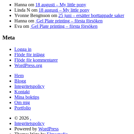
Hanna
om
18 augusti – My little pony
Linda N
om
18 augusti – My little pony
Yvonne Bengtsson
om
25 juni – ersätter borttappade saker
Hanna
om
Gel Plate printing – första försöken
Eva
om
Gel Plate printing – första försöken
Meta
Logga in
Flöde för inlägg
Flöde för kommentarer
WordPress.org
Hem
Blogg
Integritetspolicy
Kontakt
Mina boktips
Om mig
Portfolio
© 2026
.
Integritetspolicy
Powered by
WordPress