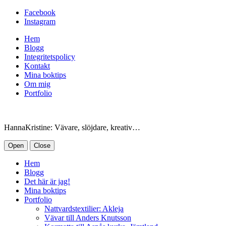
Facebook
Instagram
Hem
Blogg
Integritetspolicy
Kontakt
Mina boktips
Om mig
Portfolio
HannaKristine: Vävare, slöjdare, kreativ…
Open
Close
Hem
Blogg
Det här är jag!
Mina boktips
Portfolio
Nattvardstextilier: Akleja
Vävar till Anders Knutsson