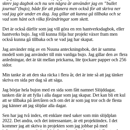
skrev jag dagbok och nu sen några år använder jag en ”bullet
journal”(bujo), både för att planera men också för att skriva ner
vad jag gör under en dag.
Jag gillar att kunna gå tillbaka och se
vad som hänt och vilka förändringar som skett.
Det är också därför som jag vill göra en ren hantverksdagbok, eller
hantverks bujo. Jag vill kunna följa hur projekt växer fram men
också kunna gå tillbaka och se vad jag har skapat.
Jag använder mig av en Nuuna anteckningsbok, det är samma
modell som jag använder till min vanliga bujo. Jag gillar den av flera
anledningar, det är tät mellan prickarna, lite tjockare papper och 256
sidor.
Min tanke är att den ska räcka i flera år, det är inte så att jag tänker
skriva en sida per dag så att säga.
Jag börjar hela bujon med en sida som fått namnet Slöjddagar,
tanken där är att fylla i alla dagar som jag skapar. Det kan bli ett kul
att se tillbaka på året/åren och om det är som jag tror och de flesta
jag känner att jag slöjdar alla dagar.
Sen har jag två index, ett enklare med saker som min slöjdplan
2022. Det andra, och det intressantare, är ett projektindex. I det
kommer jag att skriva in projekten som jag jobbar på med