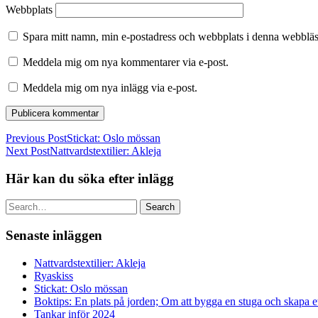
Webbplats
Spara mitt namn, min e-postadress och webbplats i denna webbläsa
Meddela mig om nya kommentarer via e-post.
Meddela mig om nya inlägg via e-post.
Previous Post
Stickat: Oslo mössan
Next Post
Nattvardstextilier: Akleja
Här kan du söka efter inlägg
Search
Senaste inläggen
Nattvardstextilier: Akleja
Ryaskiss
Stickat: Oslo mössan
Boktips: En plats på jorden; Om att bygga en stuga och skapa 
Tankar inför 2024