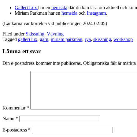
Galleri Lux
har en
hemsida
där du kan läsa om aktuell och kom
Miriam Parkman har en
hemsida
och
Instagram
.
(Länkarna var korrekta vid publiceringen 2024-02-05)
Filed under
Skissning
,
Vävning
Tagged
galleri lux
,
garn
,
miriam parkman
,
rya
,
skissning
,
workshop
Lämna ett svar
Din e-postadress kommer inte publiceras.
Obligatoriska fält är märkta
Kommentar
*
Namn
*
E-postadress
*