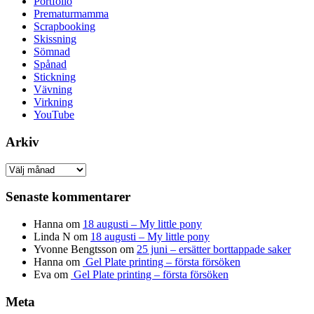
Portfolio
Prematurmamma
Scrapbooking
Skissning
Sömnad
Spånad
Stickning
Vävning
Virkning
YouTube
Arkiv
Arkiv
Senaste kommentarer
Hanna
om
18 augusti – My little pony
Linda N
om
18 augusti – My little pony
Yvonne Bengtsson
om
25 juni – ersätter borttappade saker
Hanna
om
Gel Plate printing – första försöken
Eva
om
Gel Plate printing – första försöken
Meta