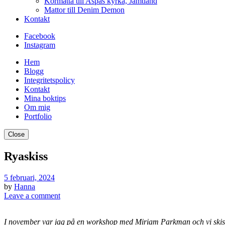
Kormatta till Aspås kyrka, Jämtland
Mattor till Denim Demon
Kontakt
Facebook
Instagram
Hem
Blogg
Integritetspolicy
Kontakt
Mina boktips
Om mig
Portfolio
Close
Ryaskiss
5 februari, 2024
by
Hanna
Leave a comment
I november var jag på en workshop med Miriam Parkman och vi skissa