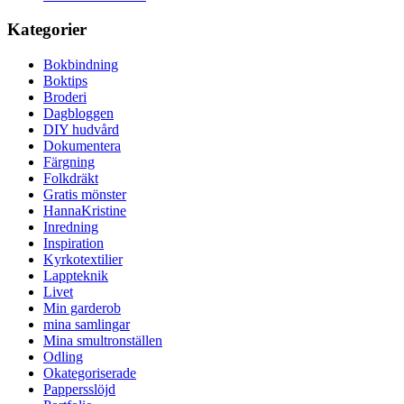
Kategorier
Bokbindning
Boktips
Broderi
Dagbloggen
DIY hudvård
Dokumentera
Färgning
Folkdräkt
Gratis mönster
HannaKristine
Inredning
Inspiration
Kyrkotextilier
Lappteknik
Livet
Min garderob
mina samlingar
Mina smultronställen
Odling
Okategoriserade
Pappersslöjd