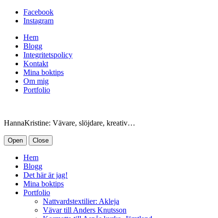
Facebook
Instagram
Hem
Blogg
Integritetspolicy
Kontakt
Mina boktips
Om mig
Portfolio
HannaKristine: Vävare, slöjdare, kreativ…
Open
Close
Hem
Blogg
Det här är jag!
Mina boktips
Portfolio
Nattvardstextilier: Akleja
Vävar till Anders Knutsson