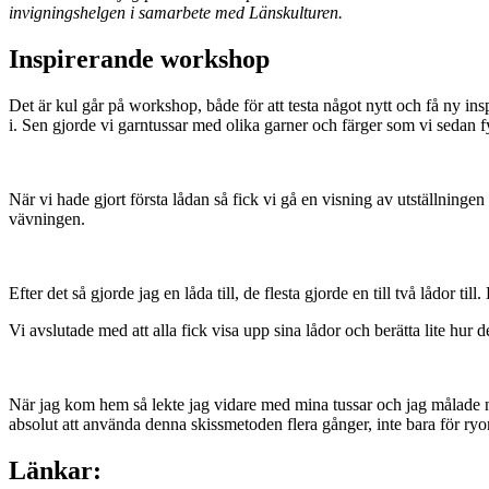
invigningshelgen i samarbete med Länskulturen.
Inspirerande workshop
Det är kul går på workshop, både för att testa något nytt och få ny ins
i. Sen gjorde vi garntussar med olika garner och färger som vi sedan f
När vi hade gjort första lådan så fick vi gå en visning av utställninge
vävningen.
Efter det så gjorde jag en låda till, de flesta gjorde en till två lådor t
Vi avslutade med att alla fick visa upp sina lådor och berätta lite hur d
När jag kom hem så lekte jag vidare med mina tussar och jag målade ny
absolut att använda denna skissmetoden flera gånger, inte bara för ryor
Länkar: