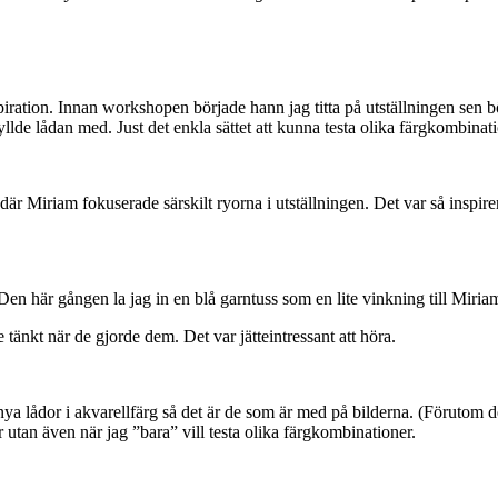
piration. Innan workshopen började hann jag titta på utställningen sen bö
yllde lådan med. Just det enkla sättet att kunna testa olika färgkombina
n där Miriam fokuserade särskilt ryorna i utställningen. Det var så inspi
ill. Den här gången la jag in en blå garntuss som en lite vinkning till Miri
e tänkt när de gjorde dem. Det var jätteintressant att höra.
a lådor i akvarellfärg så det är de som är med på bilderna. (Förutom de
 utan även när jag ”bara” vill testa olika färgkombinationer.