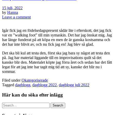
15 juli, 2022
by
Hanna
Leave a comment
Igår fick jag en födelsedagspresent sådär lite i efterskott, det jag fick
var en ”walking foot” till min symaskin. Det har jag önskat mig. Jag
har länge funderat på att köpa en men de är ganska kostsamma och
det har inte blivit av, och nu fick jag en! Jag blev så glad.
Det ska bli kul att testa den, först ska jag bara sy något att testa den
på. Jag har material liggande till en improvisations quilt så det
kanske blir den. Materialet köpte jag förra året och sedan har det fått
legat för att jag inte har tagit mig tid att sy, kanske det blir nu i
sommar.
Filed under
Okategoriserade
Tagged
dagblogg
,
dagblogg 2022
,
dagblogg juli 2022
Här kan du söka efter inlägg
Search