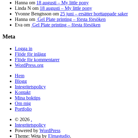
Hanna
om
18 augusti – My little pony
Linda N
om
18 augusti – My little pony
Yvonne Bengtsson
om
25 juni – ersätter borttappade saker
Hanna
om
Gel Plate printing – första försöken
Eva
om
Gel Plate printing – första försöken
Meta
Logga in
Flöde för inlägg
Flöde för kommentarer
WordPress.org
Hem
Blogg
Integritetspolicy
Kontakt
Mina boktips
Om mig
Portfolio
© 2026
.
Integritetspolicy
Powered by
WordPress
Theme: Weta by
Elmastudio
.