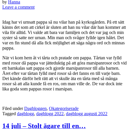
by
Hanna
Leave a comment
Idag har vi urnsatt pappa så nu vilar han på kyrkogården. På ett sätt
känns det som att cirkel är sluten att han nu vilar där han kommer att
vila för alltid. Vi valde att bara var familjen och det var jag och min
syster så satte ner urnan. Min man och svåger fyllde igen hålet. Det
var en fin stund då alla fick möjlighet att säga några ord och minnas
pappa.
När vi kom hem åt vi tårta och pratade om pappa. Tårtan var fylld
med rosor då pappa var jätteduktig på att göra marsipanrosor och vid
ett barnkalas satt pappa och gjorde marsipanrosor till alla barnen.
Året efter var tårtan fylld med rosor så det fanns en till varje barn.
Det kände därför helt rätt att vi skulle äta en tårta med så många
rosor så att alla kunde få en ros, om man ville de. De var dock inte
lika goda som pappas rosor i marsipan.
Filed under
Dagbloggen
,
Okategoriserade
Tagged
dagblogg
,
dagblogg 2022
,
dagblogg augusti 2022
14 juli – Stolt ägare till en…