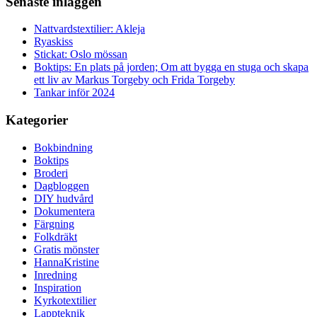
Senaste inläggen
Nattvardstextilier: Akleja
Ryaskiss
Stickat: Oslo mössan
Boktips: En plats på jorden; Om att bygga en stuga och skapa
ett liv av Markus Torgeby och Frida Torgeby
Tankar inför 2024
Kategorier
Bokbindning
Boktips
Broderi
Dagbloggen
DIY hudvård
Dokumentera
Färgning
Folkdräkt
Gratis mönster
HannaKristine
Inredning
Inspiration
Kyrkotextilier
Lappteknik