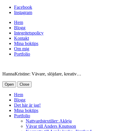
Facebook
Instagram
Hem
Blogg
Integritetspolicy
Kontakt
Mina boktips
Om mig
Portfolio
HannaKristine: Vävare, slöjdare, kreativ…
Open
Close
Hem
Blogg
Det här är jag!
Mina boktips
Portfolio
Nattvardstextilier: Akleja
Vävar till Anders Knutsson