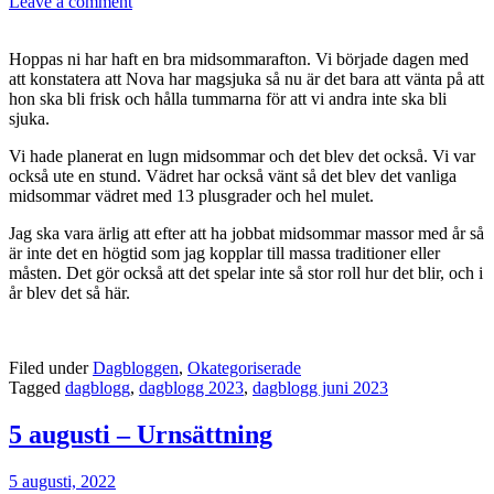
Leave a comment
Hoppas ni har haft en bra midsommarafton. Vi började dagen med
att konstatera att Nova har magsjuka så nu är det bara att vänta på att
hon ska bli frisk och hålla tummarna för att vi andra inte ska bli
sjuka.
Vi hade planerat en lugn midsommar och det blev det också. Vi var
också ute en stund. Vädret har också vänt så det blev det vanliga
midsommar vädret med 13 plusgrader och hel mulet.
Jag ska vara ärlig att efter att ha jobbat midsommar massor med år så
är inte det en högtid som jag kopplar till massa traditioner eller
måsten. Det gör också att det spelar inte så stor roll hur det blir, och i
år blev det så här.
Filed under
Dagbloggen
,
Okategoriserade
Tagged
dagblogg
,
dagblogg 2023
,
dagblogg juni 2023
5 augusti – Urnsättning
5 augusti, 2022