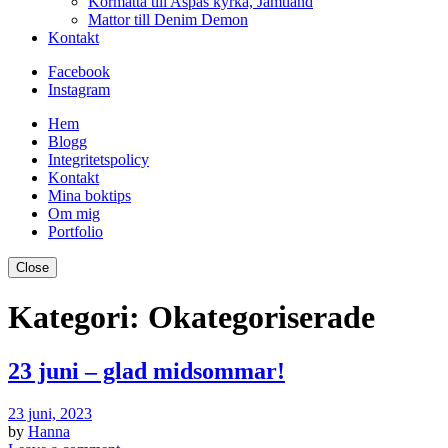
Kormatta till Aspås kyrka, Jämtland
Mattor till Denim Demon
Kontakt
Facebook
Instagram
Hem
Blogg
Integritetspolicy
Kontakt
Mina boktips
Om mig
Portfolio
Close
Kategori:
Okategoriserade
23 juni – glad midsommar!
23 juni, 2023
by
Hanna