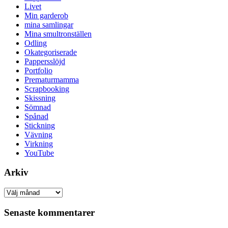
Livet
Min garderob
mina samlingar
Mina smultronställen
Odling
Okategoriserade
Pappersslöjd
Portfolio
Prematurmamma
Scrapbooking
Skissning
Sömnad
Spånad
Stickning
Vävning
Virkning
YouTube
Arkiv
Arkiv
Senaste kommentarer