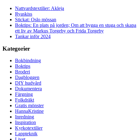
Nattvardstextilier: Akleja
Ryaskiss
Stickat: Oslo mössan
Boktips: En plats på jorden; Om att bygga en stuga och skapa
ett liv av Markus Torgeby och Frida Torgeby
Tankar inför 2024
Kategorier
Bokbindning
Boktips
Broderi
Dagbloggen
DIY hudvård
Dokumentera
Färgning
Folkdräkt
Gratis mönster
HannaKristine
Inredning
Inspiration
Kyrkotextilier
Lappteknik
Livet