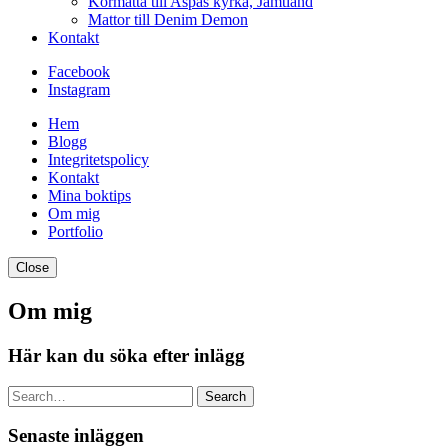
Kormatta till Aspås kyrka, Jämtland
Mattor till Denim Demon
Kontakt
Facebook
Instagram
Hem
Blogg
Integritetspolicy
Kontakt
Mina boktips
Om mig
Portfolio
Close
Om mig
Här kan du söka efter inlägg
Search
Senaste inläggen