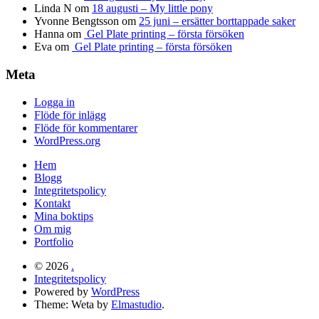
Linda N
om
18 augusti – My little pony
Yvonne Bengtsson
om
25 juni – ersätter borttappade saker
Hanna
om
Gel Plate printing – första försöken
Eva
om
Gel Plate printing – första försöken
Meta
Logga in
Flöde för inlägg
Flöde för kommentarer
WordPress.org
Hem
Blogg
Integritetspolicy
Kontakt
Mina boktips
Om mig
Portfolio
© 2026
.
Integritetspolicy
Powered by
WordPress
Theme: Weta by
Elmastudio
.