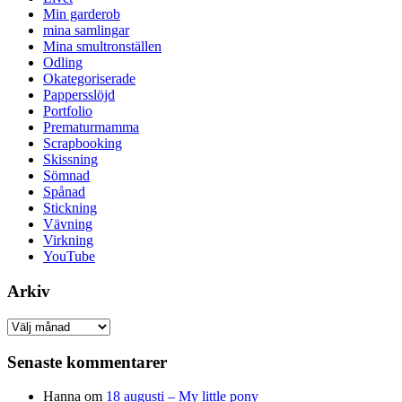
Min garderob
mina samlingar
Mina smultronställen
Odling
Okategoriserade
Pappersslöjd
Portfolio
Prematurmamma
Scrapbooking
Skissning
Sömnad
Spånad
Stickning
Vävning
Virkning
YouTube
Arkiv
Arkiv
Senaste kommentarer
Hanna
om
18 augusti – My little pony