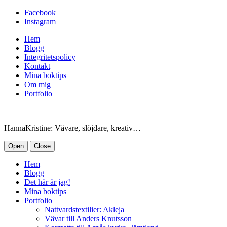
Facebook
Instagram
Hem
Blogg
Integritetspolicy
Kontakt
Mina boktips
Om mig
Portfolio
HannaKristine: Vävare, slöjdare, kreativ…
Open
Close
Hem
Blogg
Det här är jag!
Mina boktips
Portfolio
Nattvardstextilier: Akleja
Vävar till Anders Knutsson