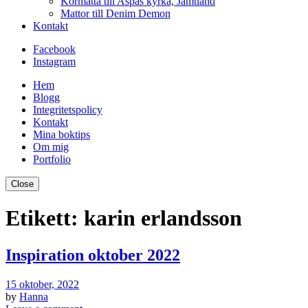
Kormatta till Aspås kyrka, Jämtland
Mattor till Denim Demon
Kontakt
Facebook
Instagram
Hem
Blogg
Integritetspolicy
Kontakt
Mina boktips
Om mig
Portfolio
Close
Etikett:
karin erlandsson
Inspiration oktober 2022
15 oktober, 2022
by
Hanna