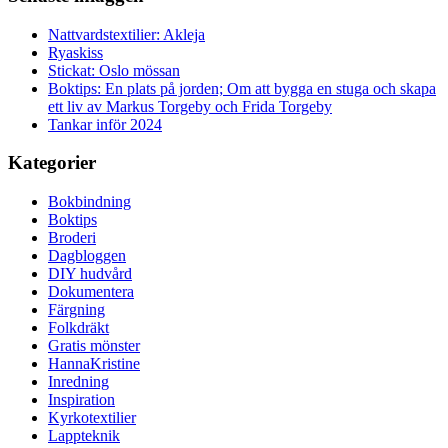
Nattvardstextilier: Akleja
Ryaskiss
Stickat: Oslo mössan
Boktips: En plats på jorden; Om att bygga en stuga och skapa
ett liv av Markus Torgeby och Frida Torgeby
Tankar inför 2024
Kategorier
Bokbindning
Boktips
Broderi
Dagbloggen
DIY hudvård
Dokumentera
Färgning
Folkdräkt
Gratis mönster
HannaKristine
Inredning
Inspiration
Kyrkotextilier
Lappteknik