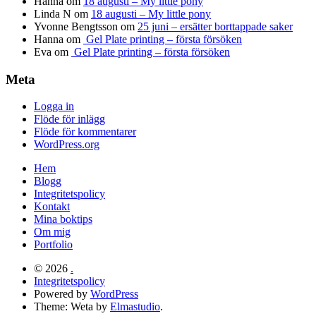
Hanna
om
18 augusti – My little pony
Linda N
om
18 augusti – My little pony
Yvonne Bengtsson
om
25 juni – ersätter borttappade saker
Hanna
om
Gel Plate printing – första försöken
Eva
om
Gel Plate printing – första försöken
Meta
Logga in
Flöde för inlägg
Flöde för kommentarer
WordPress.org
Hem
Blogg
Integritetspolicy
Kontakt
Mina boktips
Om mig
Portfolio
© 2026
.
Integritetspolicy
Powered by
WordPress
Theme: Weta by
Elmastudio
.