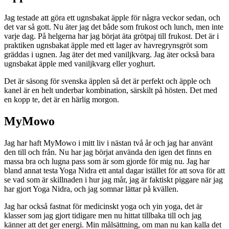
Jag testade att göra ett ugnsbakat äpple för några veckor sedan, och
det var så gott. Nu äter jag det både som frukost och lunch, men inte
varje dag. På helgerna har jag börjat äta grötpaj till frukost. Det är i
praktiken ugnsbakat äpple med ett lager av havregrynsgröt som
gräddas i ugnen. Jag äter det med vaniljkvarg. Jag äter också bara
ugnsbakat äpple med vaniljkvarg eller yoghurt.
Det är säsong för svenska äpplen så det är perfekt och äpple och
kanel är en helt underbar kombination, särskilt på hösten. Det med
en kopp te, det är en härlig morgon.
MyMowo
Jag har haft MyMowo i mitt liv i nästan två år och jag har använt
den till och från. Nu har jag börjat använda den igen det finns en
massa bra och lugna pass som är som gjorde för mig nu. Jag har
bland annat testa Yoga Nidra ett antal dagar istället för att sova för att
se vad som är skillnaden i hur jag mår, jag är faktiskt piggare när jag
har gjort Yoga Nidra, och jag somnar lättar på kvällen.
Jag har också fastnat för medicinskt yoga och yin yoga, det är
klasser som jag gjort tidigare men nu hittat tillbaka till och jag
känner att det ger energi. Min målsättning, om man nu kan kalla det