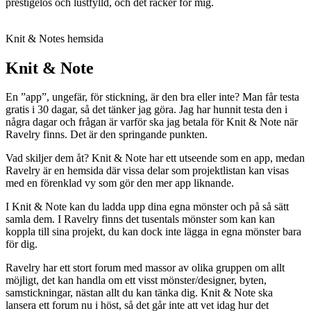
prestigelös och lustfylld, och det räcker för mig.
Knit & Notes hemsida
Knit & Note
En ”app”, ungefär, för stickning, är den bra eller inte? Man får testa
gratis i 30 dagar, så det tänker jag göra. Jag har hunnit testa den i
några dagar och frågan är varför ska jag betala för Knit & Note när
Ravelry finns. Det är den springande punkten.
Vad skiljer dem åt? Knit & Note har ett utseende som en app, medan
Ravelry är en hemsida där vissa delar som projektlistan kan visas
med en förenklad vy som gör den mer app liknande.
I Knit & Note kan du ladda upp dina egna mönster och på så sätt
samla dem. I Ravelry finns det tusentals mönster som kan kan
koppla till sina projekt, du kan dock inte lägga in egna mönster bara
för dig.
Ravelry har ett stort forum med massor av olika gruppen om allt
möjligt, det kan handla om ett visst mönster/designer, byten,
samstickningar, nästan allt du kan tänka dig. Knit & Note ska
lansera ett forum nu i höst, så det går inte att vet idag hur det