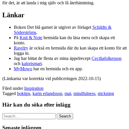
för det, är att landa i mig själv och få återhämtning.
Länkar
Boken Det blå garnet är utgivet av förlaget
Schildts &
Söderströms
.
På
Knit & Note
hemsida kan du läsa mera och skapa ett
konto.
Ravelry
är också en hemsida där du kan skapa ett konto för att
logga in.
Jag har hittat de flesta av mina äppelrecept
Ceciliafolkesson
och
kalorismart
.
MyMowo
har en hemsida och en app.
(Länkarna var korrekta vid publiceringen 2022-10-15)
Filed under
Inspiration
Tagged
boktips
,
karin erlandsson
,
mat
,
mindfulness
,
stickning
Här kan du söka efter inlägg
Search
Senaste inläggen