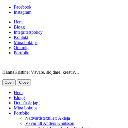
Facebook
Instagram
Hem
Blogg
Integritetspolicy
Kontakt
Mina boktips
Om mig
Portfolio
HannaKristine: Vävare, slöjdare, kreativ…
Open
Close
Hem
Blogg
Det här är jag!
Mina boktips
Portfolio
Nattvardstextilier: Akleja
Vävar till Anders Knutsson