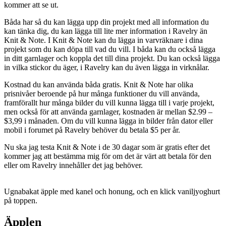
kommer att se ut.
Båda har så du kan lägga upp din projekt med all information du
kan tänka dig, du kan lägga till lite mer information i Ravelry än
Knit & Note. I Knit & Note kan du lägga in varvräknare i dina
projekt som du kan döpa till vad du vill. I båda kan du också lägga
in ditt garnlager och koppla det till dina projekt. Du kan också lägga
in vilka stickor du äger, i Ravelry kan du även lägga in virknålar.
Kostnad du kan använda båda gratis. Knit & Note har olika
prisnivåer beroende på hur många funktioner du vill använda,
framförallt hur många bilder du vill kunna lägga till i varje projekt,
men också för att använda garnlager, kostnaden är mellan $2.99 –
$3,99 i månaden. Om du vill kunna lägga in bilder från dator eller
mobil i forumet på Ravelry behöver du betala $5 per år.
Nu ska jag testa Knit & Note i de 30 dagar som är gratis efter det
kommer jag att bestämma mig för om det är värt att betala för den
eller om Ravelry innehåller det jag behöver.
Ugnabakat äpple med kanel och honung, och en klick vaniljyoghurt
på toppen.
Äpplen