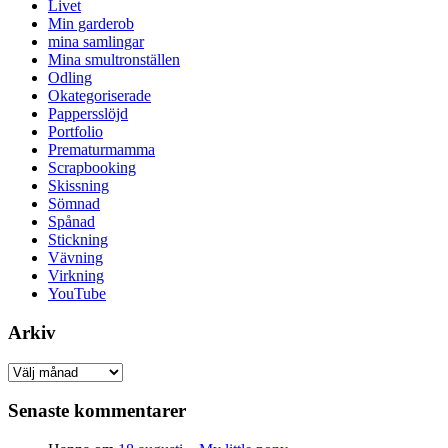
Livet
Min garderob
mina samlingar
Mina smultronställen
Odling
Okategoriserade
Pappersslöjd
Portfolio
Prematurmamma
Scrapbooking
Skissning
Sömnad
Spånad
Stickning
Vävning
Virkning
YouTube
Arkiv
Arkiv
Senaste kommentarer