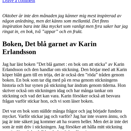
Leave a comment
Oktober är inte den månaden jag känner mig mest inspirerad av
någon anledning, men det känns som mellantid. Det finns
inspiration bara inte lika mycket som vanligt men fyra saker har jag
ringat in, en bok, två ”appar” och en frukt.
Boken, Det blå garnet av Karin
Erlandsson
Jag har läst boken ”Det blå garnet : en bok om att sticka” av Karin
Erlandsson och den handlar om stickning. Den börjar med att Karin
köper blått garn till en tröja, det är också den ”röda” tråden genom
boken. En bok som tar dig med på en resa genom stickningens
historia och hur synen på stickning har ändrats genom tiderna. Hon
skriver också om stickningen idag och har många tankar om
stickning och vad det kan vara. Karin försöker också att besvara
frågan varför stickar hon, och vi som läser boken.
Det var en bok som ställde många frågor och jag började fundera
mycket. Varför stickar jag och varför? Jag har inte svaren ännu, och
jag är inte säkert jag kommer att ha svaren heller. Men det är inte det
som är mitt driv i stickningen. Jag försöker att hålla mitt stickning