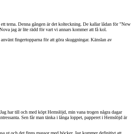
t ett tema. Denna gången är det kolteckning. De kallar lådan för ”New
ova jag är lite rädd för vart vi annars kommer att få kol.
ch använt fingertopparna för att göra skuggningar. Känslan av
ar. Jag har till och med köpt Hemslöjd, min vana trogen några dagar
 intressanta. Sen får man tänka i långa loppet, papperet i Hemslöjd är
sa ut och det finns massor med böcker. Jag kommer definitivt att