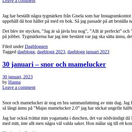
Leave a comment
Jag har beställt några tygmärken från Gisela som har Instagramkontot 
uppehåll då hon håller på med en bok. Så jag passade på att beställa n
Det blev tre stycken, ”Jag är så jävla bra nog”, ”Allt är perfeckt” och
på jobbet. Tygmärkerna har jag inte bestämt var jag ska sätta ännu, det
Filed under
Dagbloggen
Tagged
dagblogg
,
dagblogg 2023
,
dagblogg januari 2023
30 januari – snor och mamelucker
30 januari, 2023
by
Hanna
Leave a comment
Snor och mamelucker är nog en bra sammanfattning av min dag. Jag har til
så långt ännu på ”Majas mamelucker 2.0” jag har stickat ungefär hälft
Jag har också tvättat min yogamatta i duschen, det var nödvändigt då 
med mitt, inte allt men några väl valda saker. Hon målar sig till ett kon