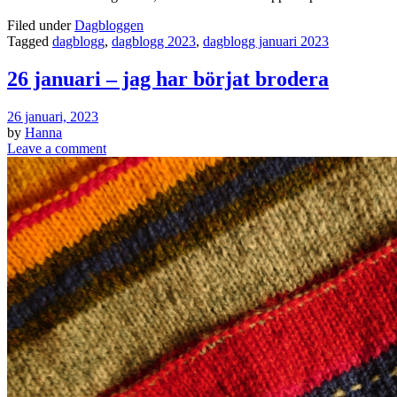
Filed under
Dagbloggen
Tagged
dagblogg
,
dagblogg 2023
,
dagblogg januari 2023
26 januari – jag har börjat brodera
26 januari, 2023
by
Hanna
Leave a comment