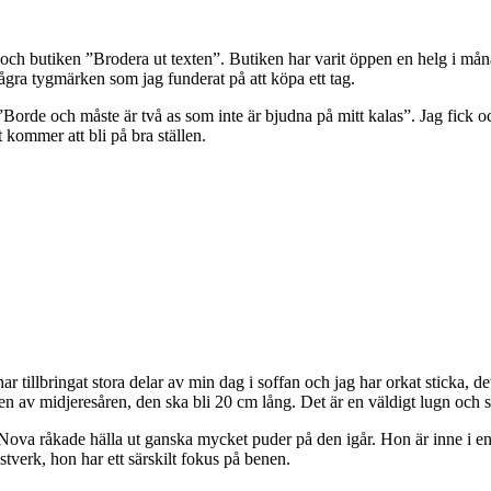
och butiken ”Brodera ut texten”. Butiken har varit öppen en helg i mån
ågra tygmärken som jag funderat på att köpa ett tag.
 ”Borde och måste är två as som inte är bjudna på mitt kalas”. Jag fick o
 kommer att bli på bra ställen.
lbringat stora delar av min dag i soffan och jag har orkat sticka, det är
en av midjeresåren, den ska bli 20 cm lång. Det är en väldigt lugn och 
Nova råkade hälla ut ganska mycket puder på den igår. Hon är inne i en 
stverk, hon har ett särskilt fokus på benen.