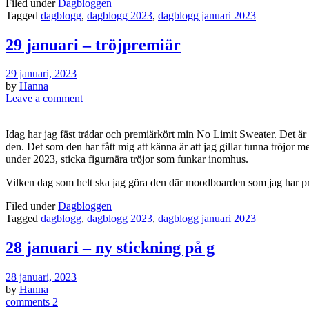
Filed under
Dagbloggen
Tagged
dagblogg
,
dagblogg 2023
,
dagblogg januari 2023
29 januari – tröjpremiär
29 januari, 2023
by
Hanna
Leave a comment
Idag har jag fäst trådar och premiärkört min No Limit Sweater. Det är 
den. Det som den har fått mig att känna är att jag gillar tunna tröjor me
under 2023, sticka figurnära tröjor som funkar inomhus.
Vilken dag som helt ska jag göra den där moodboarden som jag har pra
Filed under
Dagbloggen
Tagged
dagblogg
,
dagblogg 2023
,
dagblogg januari 2023
28 januari – ny stickning på g
28 januari, 2023
by
Hanna
comments 2