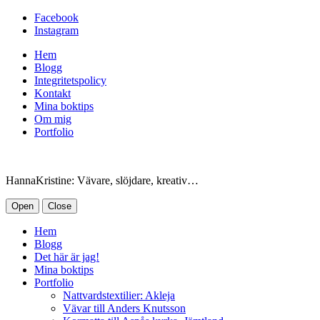
Facebook
Instagram
Hem
Blogg
Integritetspolicy
Kontakt
Mina boktips
Om mig
Portfolio
HannaKristine: Vävare, slöjdare, kreativ…
Open
Close
Hem
Blogg
Det här är jag!
Mina boktips
Portfolio
Nattvardstextilier: Akleja
Vävar till Anders Knutsson