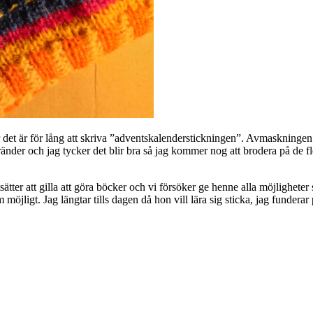
 det är för lång att skriva ”adventskalenderstickningen”. Avmaskningen v
vå ränder och jag tycker det blir bra så jag kommer nog att brodera på de
ter att gilla att göra böcker och vi försöker ge henne alla möjligheter s
öjligt. Jag längtar tills dagen då hon vill lära sig sticka, jag funderar p