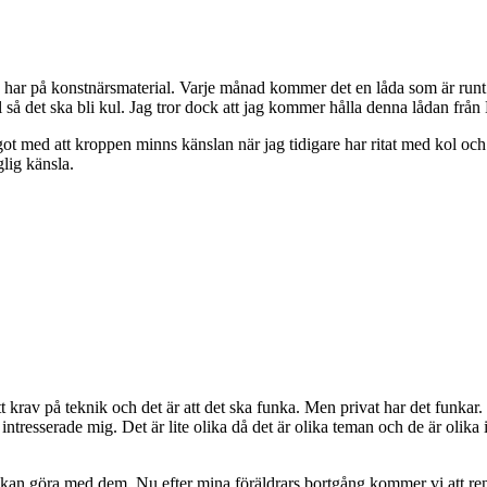
ag har på konstnärsmaterial. Varje månad kommer det en låda som är run
 det ska bli kul. Jag tror dock att jag kommer hålla denna lådan från N
något med att kroppen minns känslan när jag tidigare har ritat med kol o
lig känsla.
a ett krav på teknik och det är att det ska funka. Men privat har det funk
 intresserade mig. Det är lite olika då det är olika teman och de är olika
kan göra med dem. Nu efter mina föräldrars bortgång kommer vi att ren