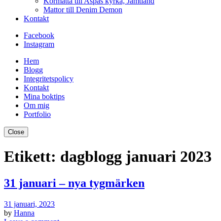
Kormatta till Aspås kyrka, Jämtland
Mattor till Denim Demon
Kontakt
Facebook
Instagram
Hem
Blogg
Integritetspolicy
Kontakt
Mina boktips
Om mig
Portfolio
Close
Etikett:
dagblogg januari 2023
31 januari – nya tygmärken
31 januari, 2023
by
Hanna