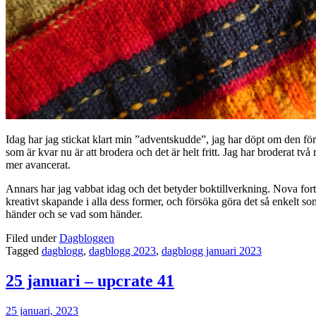
Idag har jag stickat klart min ”adventskudde”, jag har döpt om den för
som är kvar nu är att brodera och det är helt fritt. Jag har broderat t
mer avancerat.
Annars har jag vabbat idag och det betyder boktillverkning. Nova fortsät
kreativt skapande i alla dess former, och försöka göra det så enkelt som m
händer och se vad som händer.
Filed under
Dagbloggen
Tagged
dagblogg
,
dagblogg 2023
,
dagblogg januari 2023
25 januari – upcrate 41
25 januari, 2023