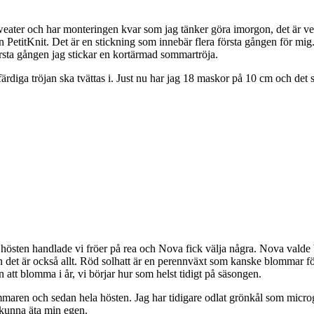
sweater och har monteringen kvar som jag tänker göra imorgon, det är ve
ån PetitKnit. Det är en stickning som innebär flera första gången för mig
första gången jag stickar en kortärmad sommartröja.
ärdiga tröjan ska tvättas i. Just nu har jag 18 maskor på 10 cm och det
a hösten handlade vi fröer på rea och Nova fick välja några. Nova vald
det är också allt. Röd solhatt är en perennväxt som kanske blommar först
att blomma i år, vi börjar hur som helst tidigt på säsongen.
mmaren och sedan hela hösten. Jag har tidigare odlat grönkål som microgree
n kunna äta min egen.