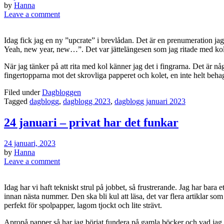
by
Hanna
Leave a comment
Idag fick jag en ny ”upcrate” i brevlådan. Det är en prenumeration j
Yeah, new year, new…”. Det var jättelängesen som jag ritade med kol så
När jag tänker på att rita med kol känner jag det i fingrarna. Det är 
fingertopparna mot det skrovliga papperet och kolet, en inte helt behag
Filed under
Dagbloggen
Tagged
dagblogg
,
dagblogg 2023
,
dagblogg januari 2023
24 januari – privat har det funkar
24 januari, 2023
by
Hanna
Leave a comment
Idag har vi haft tekniskt strul på jobbet, så frustrerande. Jag har bar
innan nästa nummer. Den ska bli kul att läsa, det var flera artiklar som
perfekt för spolpapper, lagom tjockt och lite strävt.
Apropå papper så har jag börjat fundera på gamla böcker och vad jag 