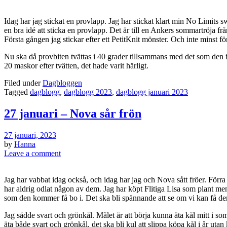
Idag har jag stickat en provlapp. Jag har stickat klart min No Limits 
en bra idé att sticka en provlapp. Det är till en Ankers sommartröja fr
Första gången jag stickar efter ett PetitKnit mönster. Och inte minst 
Nu ska då provbiten tvättas i 40 grader tillsammans med det som den f
20 maskor efter tvätten, det hade varit härligt.
Filed under
Dagbloggen
Tagged
dagblogg
,
dagblogg 2023
,
dagblogg januari 2023
27 januari – Nova sår frön
27 januari, 2023
by
Hanna
Leave a comment
Jag har vabbat idag också, och idag har jag och Nova sått fröer. Förr
har aldrig odlat någon av dem. Jag har köpt Flitiga Lisa som plant men 
som den kommer få bo i. Det ska bli spännande att se om vi kan få den 
Jag sådde svart och grönkål. Målet är att börja kunna äta kål mitt i so
äta både svart och grönkål, det ska bli kul att slippa köpa kål i år uta