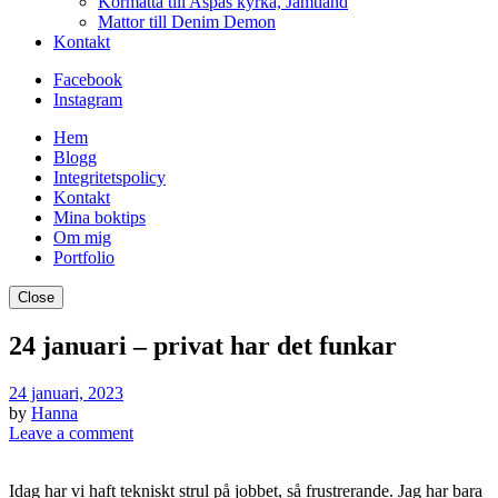
Kormatta till Aspås kyrka, Jämtland
Mattor till Denim Demon
Kontakt
Facebook
Instagram
Hem
Blogg
Integritetspolicy
Kontakt
Mina boktips
Om mig
Portfolio
Close
24 januari – privat har det funkar
24 januari, 2023
by
Hanna
Leave a comment
Idag har vi haft tekniskt strul på jobbet, så frustrerande. Jag har bara