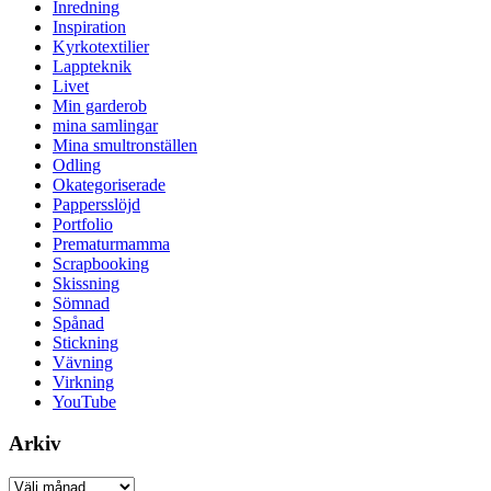
Inredning
Inspiration
Kyrkotextilier
Lappteknik
Livet
Min garderob
mina samlingar
Mina smultronställen
Odling
Okategoriserade
Pappersslöjd
Portfolio
Prematurmamma
Scrapbooking
Skissning
Sömnad
Spånad
Stickning
Vävning
Virkning
YouTube
Arkiv
Arkiv