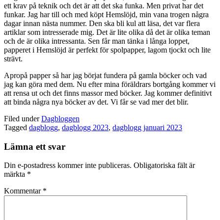
ett krav på teknik och det är att det ska funka. Men privat har det
funkar. Jag har till och med köpt Hemslöjd, min vana trogen några
dagar innan nästa nummer. Den ska bli kul att läsa, det var flera
artiklar som intresserade mig. Det är lite olika då det är olika teman
och de är olika intressanta. Sen får man tänka i långa loppet,
papperet i Hemslöjd är perfekt för spolpapper, lagom tjockt och lite
strävt.
Apropå papper så har jag börjat fundera på gamla böcker och vad
jag kan göra med dem. Nu efter mina föräldrars bortgång kommer vi
att rensa ut och det finns massor med böcker. Jag kommer definitivt
att binda några nya böcker av det. Vi får se vad mer det blir.
Filed under
Dagbloggen
Tagged
dagblogg
,
dagblogg 2023
,
dagblogg januari 2023
Lämna ett svar
Din e-postadress kommer inte publiceras.
Obligatoriska fält är
märkta
*
Kommentar
*