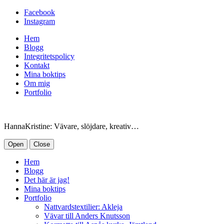
Facebook
Instagram
Hem
Blogg
Integritetspolicy
Kontakt
Mina boktips
Om mig
Portfolio
HannaKristine: Vävare, slöjdare, kreativ…
Open
Close
Hem
Blogg
Det här är jag!
Mina boktips
Portfolio
Nattvardstextilier: Akleja
Vävar till Anders Knutsson