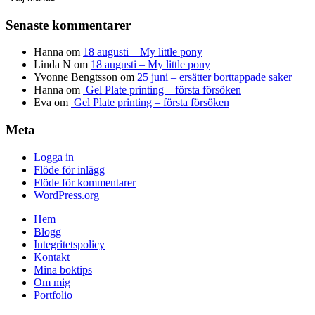
Senaste kommentarer
Hanna
om
18 augusti – My little pony
Linda N
om
18 augusti – My little pony
Yvonne Bengtsson
om
25 juni – ersätter borttappade saker
Hanna
om
Gel Plate printing – första försöken
Eva
om
Gel Plate printing – första försöken
Meta
Logga in
Flöde för inlägg
Flöde för kommentarer
WordPress.org
Hem
Blogg
Integritetspolicy
Kontakt
Mina boktips
Om mig
Portfolio