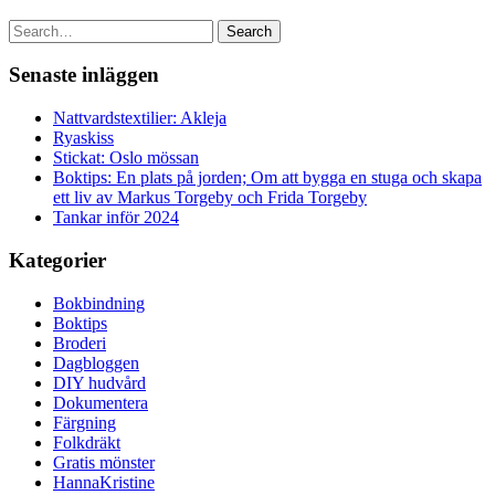
Search
Senaste inläggen
Nattvardstextilier: Akleja
Ryaskiss
Stickat: Oslo mössan
Boktips: En plats på jorden; Om att bygga en stuga och skapa
ett liv av Markus Torgeby och Frida Torgeby
Tankar inför 2024
Kategorier
Bokbindning
Boktips
Broderi
Dagbloggen
DIY hudvård
Dokumentera
Färgning
Folkdräkt
Gratis mönster
HannaKristine