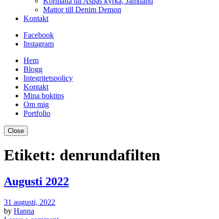
Kormatta till Aspås kyrka, Jämtland
Mattor till Denim Demon
Kontakt
Facebook
Instagram
Hem
Blogg
Integritetspolicy
Kontakt
Mina boktips
Om mig
Portfolio
Close
Etikett:
denrundafilten
Augusti 2022
31 augusti, 2022
by
Hanna