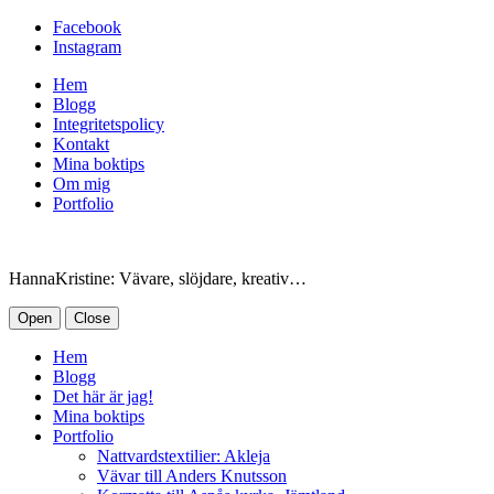
Facebook
Instagram
Hem
Blogg
Integritetspolicy
Kontakt
Mina boktips
Om mig
Portfolio
HannaKristine: Vävare, slöjdare, kreativ…
Open
Close
Hem
Blogg
Det här är jag!
Mina boktips
Portfolio
Nattvardstextilier: Akleja
Vävar till Anders Knutsson