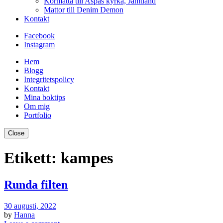
Kormatta till Aspås kyrka, Jämtland
Mattor till Denim Demon
Kontakt
Facebook
Instagram
Hem
Blogg
Integritetspolicy
Kontakt
Mina boktips
Om mig
Portfolio
Close
Etikett:
kampes
Runda filten
30 augusti, 2022
by
Hanna