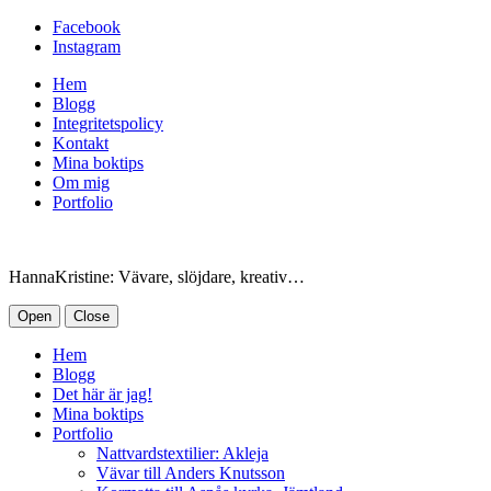
Facebook
Instagram
Hem
Blogg
Integritetspolicy
Kontakt
Mina boktips
Om mig
Portfolio
HannaKristine: Vävare, slöjdare, kreativ…
Open
Close
Hem
Blogg
Det här är jag!
Mina boktips
Portfolio
Nattvardstextilier: Akleja
Vävar till Anders Knutsson