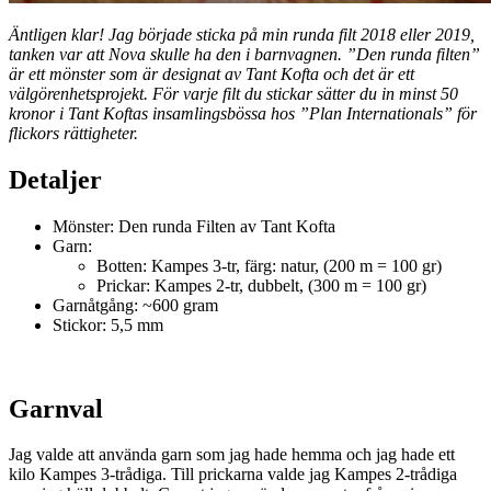
Äntligen klar! Jag började sticka på min runda filt 2018 eller 2019,
tanken var att Nova skulle ha den i barnvagnen. ”Den runda filten”
är ett mönster som är designat av Tant Kofta och det är ett
välgörenhetsprojekt. För varje filt du stickar sätter du in minst 50
kronor i Tant Koftas insamlingsbössa hos ”Plan Internationals” för
flickors rättigheter.
Detaljer
Mönster: Den runda Filten av Tant Kofta
Garn:
Botten: Kampes 3-tr, färg: natur, (200 m = 100 gr)
Prickar: Kampes 2-tr, dubbelt, (300 m = 100 gr)
Garnåtgång: ~600 gram
Stickor: 5,5 mm
Garnval
Jag valde att använda garn som jag hade hemma och jag hade ett
kilo Kampes 3-trådiga. Till prickarna valde jag Kampes 2-trådiga