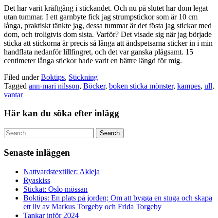
Det har varit kräftgång i stickandet. Och nu på slutet har dom legat
utan tummar. I ett garnbyte fick jag strumpstickor som är 10 cm
långa, praktiskt tänkte jag, dessa tummar är det fösta jag stickar med
dom, och troligtvis dom sista. Varför? Det visade sig när jag började
sticka att stickorna är precis så långa att ändspetsarna sticker in i min
handflata nedanför lillfingret, och det var ganska plågsamt. 15
centimeter långa stickor hade varit en bättre längd för mig.
Filed under
Boktips
,
Stickning
Tagged
ann-mari nilsson
,
Böcker
,
boken sticka mönster
,
kampes
,
ull
,
vantar
Här kan du söka efter inlägg
Search
Senaste inläggen
Nattvardstextilier: Akleja
Ryaskiss
Stickat: Oslo mössan
Boktips: En plats på jorden; Om att bygga en stuga och skapa
ett liv av Markus Torgeby och Frida Torgeby
Tankar inför 2024