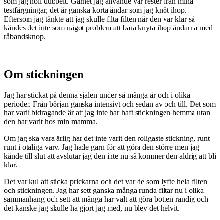
som jag höll dubbelt. Garnet jag använde var rester från mina
testfärgningar, det är ganska korta ändar som jag knöt ihop.
Eftersom jag tänkte att jag skulle filta filten när den var klar så
kändes det inte som något problem att bara knyta ihop ändarna med
råbandsknop.
Om stickningen
Jag har stickat på denna sjalen under så många år och i olika
perioder. Från början ganska intensivt och sedan av och till. Det som
har varit bidragande är att jag inte har haft stickningen hemma utan
den har varit hos min mamma.
Om jag ska vara ärlig har det inte varit den roligaste stickning, runt
runt i otaliga varv. Jag hade garn för att göra den större men jag
kände till slut att avslutar jag den inte nu så kommer den aldrig att bli
klar.
Det var kul att sticka prickarna och det var de som lyfte hela filten
och stickningen. Jag har sett ganska många runda filtar nu i olika
sammanhang och sett att många har valt att göra botten randig och
det kanske jag skulle ha gjort jag med, nu blev det helvit.