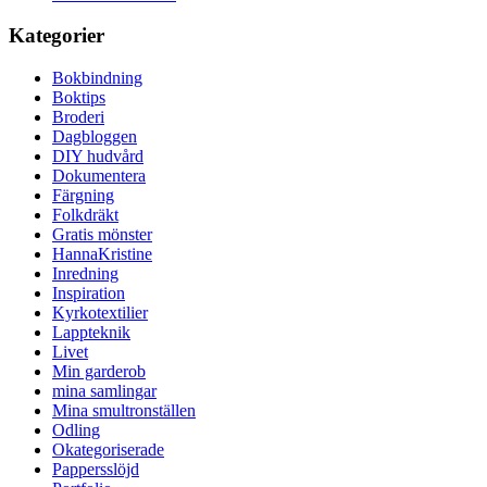
Kategorier
Bokbindning
Boktips
Broderi
Dagbloggen
DIY hudvård
Dokumentera
Färgning
Folkdräkt
Gratis mönster
HannaKristine
Inredning
Inspiration
Kyrkotextilier
Lappteknik
Livet
Min garderob
mina samlingar
Mina smultronställen
Odling
Okategoriserade
Pappersslöjd