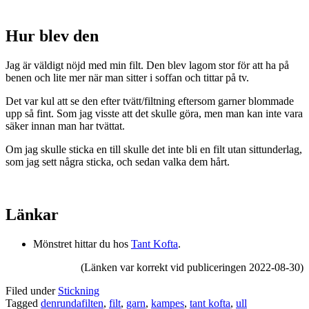
Hur blev den
Jag är väldigt nöjd med min filt. Den blev lagom stor för att ha på
benen och lite mer när man sitter i soffan och tittar på tv.
Det var kul att se den efter tvätt/filtning eftersom garner blommade
upp så fint. Som jag visste att det skulle göra, men man kan inte vara
säker innan man har tvättat.
Om jag skulle sticka en till skulle det inte bli en filt utan sittunderlag,
som jag sett några sticka, och sedan valka dem hårt.
Länkar
Mönstret hittar du hos
Tant Kofta
.
(Länken var korrekt vid publiceringen 2022-08-30)
Filed under
Stickning
Tagged
denrundafilten
,
filt
,
garn
,
kampes
,
tant kofta
,
ull