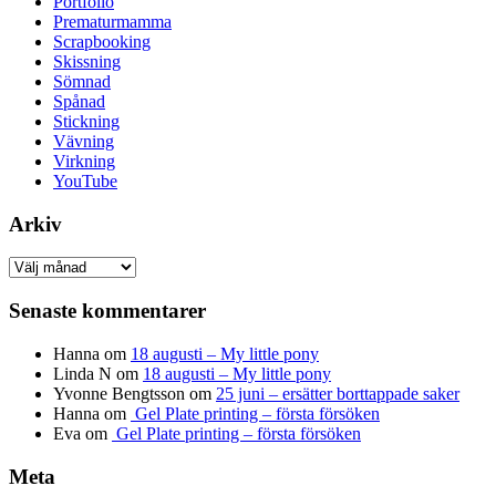
Portfolio
Prematurmamma
Scrapbooking
Skissning
Sömnad
Spånad
Stickning
Vävning
Virkning
YouTube
Arkiv
Arkiv
Senaste kommentarer
Hanna
om
18 augusti – My little pony
Linda N
om
18 augusti – My little pony
Yvonne Bengtsson
om
25 juni – ersätter borttappade saker
Hanna
om
Gel Plate printing – första försöken
Eva
om
Gel Plate printing – första försöken
Meta