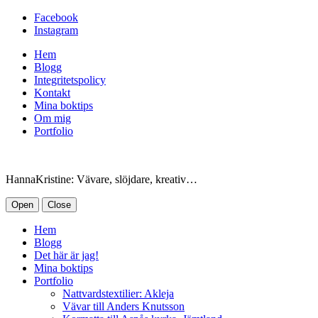
Facebook
Instagram
Hem
Blogg
Integritetspolicy
Kontakt
Mina boktips
Om mig
Portfolio
HannaKristine: Vävare, slöjdare, kreativ…
Open
Close
Hem
Blogg
Det här är jag!
Mina boktips
Portfolio
Nattvardstextilier: Akleja
Vävar till Anders Knutsson