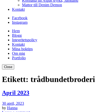
Kormatta till Aspås kyrka, Jämtland
Mattor till Denim Demon
Kontakt
Facebook
Instagram
Hem
Blogg
Integritetspolicy
Kontakt
Mina boktips
Om mig
Portfolio
Close
Etikett:
trådbundetbroderi
April 2023
30 april, 2023
by
Hanna