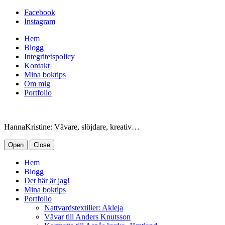
Facebook
Instagram
Hem
Blogg
Integritetspolicy
Kontakt
Mina boktips
Om mig
Portfolio
HannaKristine: Vävare, slöjdare, kreativ…
Open
Close
Hem
Blogg
Det här är jag!
Mina boktips
Portfolio
Nattvardstextilier: Akleja
Vävar till Anders Knutsson