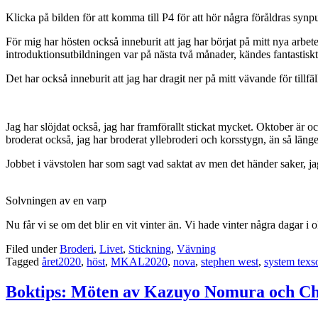
Klicka på bilden för att komma till P4 för att hör några föråldras synp
För mig har hösten också inneburit att jag har börjat på mitt nya arbete.
introduktionsutbildningen var på nästa två månader, kändes fantastiskt
Det har också inneburit att jag har dragit ner på mitt vävande för tillfäl
Jag har slöjdat också, jag har framförallt stickat mycket. Oktober är
broderat också, jag har broderat yllebroderi och korsstygn, än så länge
Jobbet i vävstolen har som sagt vad saktat av men det händer saker, j
Solvningen av en varp
Nu får vi se om det blir en vit vinter än. Vi hade vinter några dagar 
Filed under
Broderi
,
Livet
,
Stickning
,
Vävning
Tagged
året2020
,
höst
,
MKAL2020
,
nova
,
stephen west
,
system texs
Boktips: Möten av Kazuyo Nomura och Chr