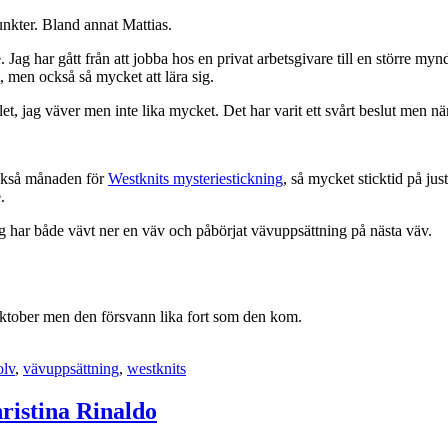
unkter. Bland annat Mattias.
 Jag har gått från att jobba hos en privat arbetsgivare till en större mynd
, men också så mycket att lära sig.
let, jag väver men inte lika mycket. Det har varit ett svårt beslut men när 
 också månaden för
Westknits mysteriestickning
, så mycket sticktid på jus
.
ag har både vävt ner en väv och påbörjat vävuppsättning på nästa väv.
i oktober men den försvann lika fort som den kom.
olv
,
vävuppsättning
,
westknits
istina Rinaldo