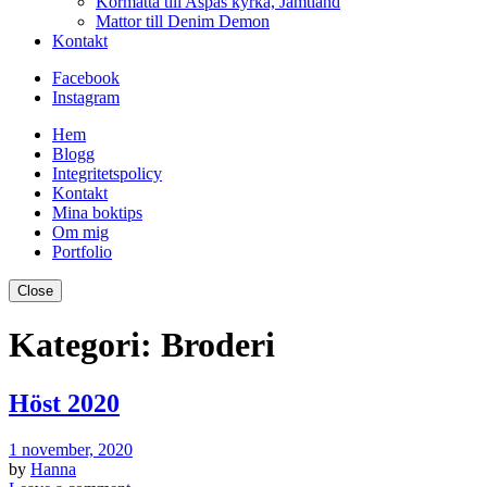
Kormatta till Aspås kyrka, Jämtland
Mattor till Denim Demon
Kontakt
Facebook
Instagram
Hem
Blogg
Integritetspolicy
Kontakt
Mina boktips
Om mig
Portfolio
Close
Kategori:
Broderi
Höst 2020
1 november, 2020
by
Hanna