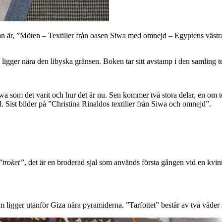
sån är, ”Möten – Textilier från oasen Siwa med omnejd – Egyptens väs
igger nära den libyska gränsen. Boken tar sitt avstamp i den samling t
a som det varit och hur det är nu. Sen kommer två stora delar, en om t
 Sist bilder på ”Christina Rinaldos textilier från Siwa och omnejd”.
troket”
, det är en broderad sjal som används första gången vid en kvi
som ligger utanför Giza nära pyramiderna. ”Tarfottet” består av två våd