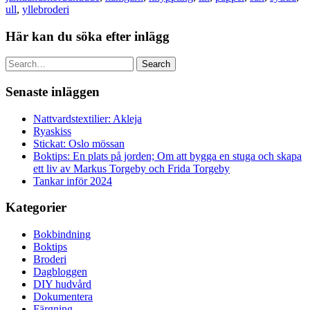
ull
,
yllebroderi
Här kan du söka efter inlägg
Search
Senaste inläggen
Nattvardstextilier: Akleja
Ryaskiss
Stickat: Oslo mössan
Boktips: En plats på jorden; Om att bygga en stuga och skapa
ett liv av Markus Torgeby och Frida Torgeby
Tankar inför 2024
Kategorier
Bokbindning
Boktips
Broderi
Dagbloggen
DIY hudvård
Dokumentera
Färgning