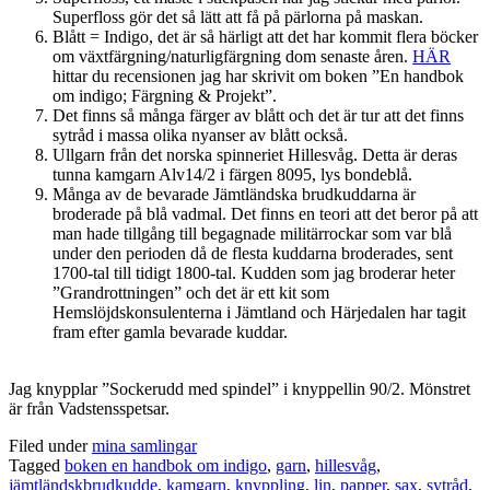
Superfloss gör det så lätt att få på pärlorna på maskan.
Blått = Indigo, det är så härligt att det har kommit flera böcker
om växtfärgning/naturligfärgning dom senaste åren.
HÄR
hittar du recensionen jag har skrivit om boken ”En handbok
om indigo; Färgning & Projekt”.
Det finns så många färger av blått och det är tur att det finns
sytråd i massa olika nyanser av blått också.
Ullgarn från det norska spinneriet Hillesvåg. Detta är deras
tunna kamgarn Alv14/2 i färgen 8095, lys bondeblå.
Många av de bevarade Jämtländska brudkuddarna är
broderade på blå vadmal. Det finns en teori att det beror på att
man hade tillgång till begagnade militärrockar som var blå
under den perioden då de flesta kuddarna broderades, sent
1700-tal till tidigt 1800-tal. Kudden som jag broderar heter
”Grandrottningen” och det är ett kit som
Hemslöjdskonsulenterna i Jämtland och Härjedalen har tagit
fram efter gamla bevarade kuddar.
Jag knypplar ”Sockerudd med spindel” i knyppellin 90/2. Mönstret
är från Vadstensspetsar.
Filed under
mina samlingar
Tagged
boken en handbok om indigo
,
garn
,
hillesvåg
,
jämtländskbrudkudde
,
kamgarn
,
knyppling
,
lin
,
papper
,
sax
,
sytråd
,