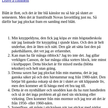
Leave a comment
Blått är flott, och det är lite blå känslor nu så här på slutet av
semestern. Men det är framförallt Novas favoritfärg just nu. Så
därför har jag plockat fram en samling med blått.
Min knyppeldyna, den fick jag köpa av min högstadieskola
när jag fastnade för knyppling i sjunde klass. Och den är helt
underbar, den är liten och nätt. Den går att sätta fast den på
pakethållaren, det vet jag av erfarenhet.
Kan man ha får många ritblock? Jag tro inte det. Jag gillar
verkligen Canson, de har många olika sorters block, inte minst
i kraftpapper. Detta blocket är för mixed media (blötta
tekniker) och helt utan gräng.
Denna saxen har jag plockat från min mamma, det är jag
ganska säker på och den härstammar nog från 1980-talet. Den
börjar bli ganska oskarp så den är i slutet av sitt klippande liv,
men den kommer att få hänga med ett bra tag till.
Detta är en nysthållare och snodden kan du ha runt handleden
och så är det inga problem att gå med sin stickning eller
virkning. Den kommer från min mormor och jag tror att det är
från 1950- eller 1960-talen.
Superfloss, ett måste i stickpåsen när jag stickar med pärlor.