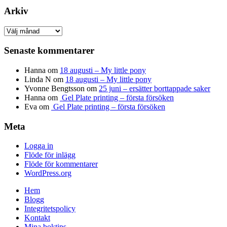
Arkiv
Arkiv
Senaste kommentarer
Hanna
om
18 augusti – My little pony
Linda N
om
18 augusti – My little pony
Yvonne Bengtsson
om
25 juni – ersätter borttappade saker
Hanna
om
Gel Plate printing – första försöken
Eva
om
Gel Plate printing – första försöken
Meta
Logga in
Flöde för inlägg
Flöde för kommentarer
WordPress.org
Hem
Blogg
Integritetspolicy
Kontakt
Mina boktips