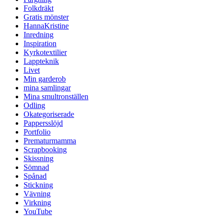
Folkdräkt
Gratis mönster
HannaKristine
Inredning
Inspiration
Kyrkotextilier
Lappteknik
Livet
Min garderob
mina samlingar
Mina smultronställen
Odling
Okategoriserade
Pappersslöjd
Portfolio
Prematurmamma
Scrapbooking
Skissning
Sömnad
Spånad
Stickning
Vävning
Virkning
YouTube