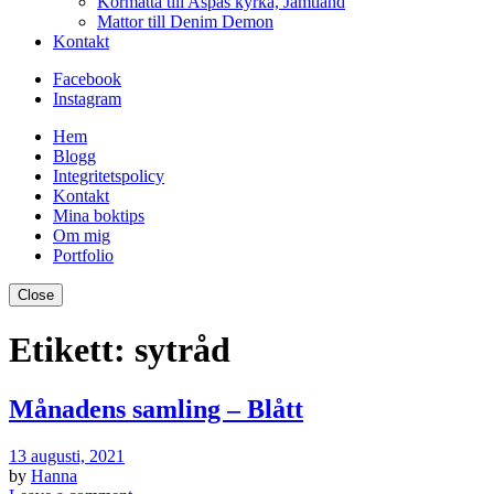
Kormatta till Aspås kyrka, Jämtland
Mattor till Denim Demon
Kontakt
Facebook
Instagram
Hem
Blogg
Integritetspolicy
Kontakt
Mina boktips
Om mig
Portfolio
Close
Etikett:
sytråd
Månadens samling – Blått
13 augusti, 2021
by
Hanna