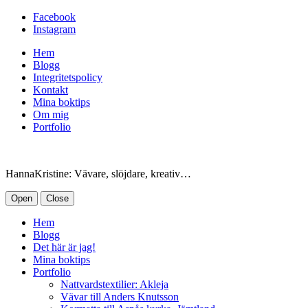
Facebook
Instagram
Hem
Blogg
Integritetspolicy
Kontakt
Mina boktips
Om mig
Portfolio
HannaKristine: Vävare, slöjdare, kreativ…
Open
Close
Hem
Blogg
Det här är jag!
Mina boktips
Portfolio
Nattvardstextilier: Akleja
Vävar till Anders Knutsson