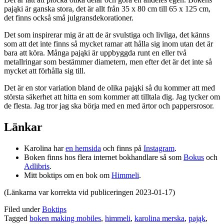
pająki är ganska stora, det är allt från 35 x 80 cm till 65 x 125 cm,
det finns också små julgransdekorationer.
Det som inspirerar mig är att de är svulstiga och livliga, det känns
som att det inte finns så mycket ramar att hålla sig inom utan det är
bara att köra. Många pająki är uppbyggda runt en eller två
metallringar som bestämmer diametern, men efter det är det inte så
mycket att förhålla sig till.
Det är en stor variation bland de olika pająki så du kommer att med
största säkerhet att hitta en som kommer att tilltala dig. Jag tycker om
de flesta. Jag tror jag ska börja med en med ärtor och pappersrosor.
Länkar
Karolina har
en hemsida
och finns på
Instagram
.
Boken finns hos flera internet bokhandlare så som
Bokus
och
Adlibris
.
Mitt boktips om en bok om
Himmeli
.
(Länkarna var korrekta vid publiceringen 2023-01-17)
Filed under
Boktips
Tagged
boken making mobiles
,
himmeli
,
karolina merska
,
pająk
,