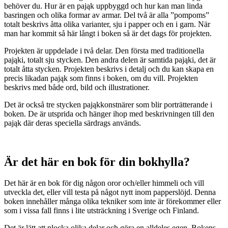
behöver du. Hur är en pająk uppbyggd och hur kan man linda
basringen och olika formar av armar. Del två är alla ”pompoms”
totalt beskrivs åtta olika varianter, sju i papper och en i garn. När
man har kommit så här långt i boken så är det dags för projekten.
Projekten är uppdelade i två delar. Den första med traditionella
pająki, totalt sju stycken. Den andra delen är samtida pająki, det är
totalt åtta stycken. Projekten beskrivs i detalj och du kan skapa en
precis likadan pająk som finns i boken, om du vill. Projekten
beskrivs med både ord, bild och illustrationer.
Det är också tre stycken pająkkonstnärer som blir porträtterande i
boken. De är utsprida och hänger ihop med beskrivningen till den
pająk där deras speciella särdrags används.
Är det här en bok för din bokhylla?
Det här är en bok för dig någon oror och/eller himmeli och vill
utveckla det, eller vill testa på något nytt inom papperslöjd. Denna
boken innehåller många olika tekniker som inte är förekommer eller
som i vissa fall finns i lite utsträckning i Sverige och Finland.
Det är lätt att plocka olika delar och göra en alldeles egen. Bokens