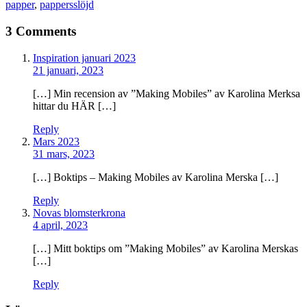
papper
,
pappersslöjd
3 Comments
Inspiration januari 2023
21 januari, 2023
[…] Min recension av ”Making Mobiles” av Karolina Merksa
hittar du HÄR […]
Reply
Mars 2023
31 mars, 2023
[…] Boktips – Making Mobiles av Karolina Merska […]
Reply
Novas blomsterkrona
4 april, 2023
[…] Mitt boktips om ”Making Mobiles” av Karolina Merskas
[…]
Reply