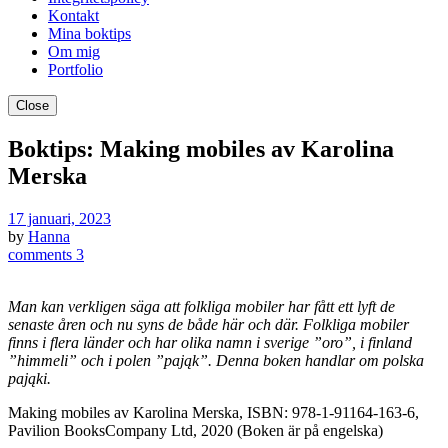
Kontakt
Mina boktips
Om mig
Portfolio
Close
Boktips: Making mobiles av Karolina
Merska
17 januari, 2023
by
Hanna
comments 3
Man kan verkligen säga att folkliga mobiler har fått ett lyft de
senaste åren och nu syns de både här och där. Folkliga mobiler
finns i flera länder och har olika namn i sverige ”oro”, i finland
”himmeli” och i polen ”pająk”. Denna boken handlar om polska
pająki.
Making mobiles av Karolina Merska, ISBN: 978-1-91164-163-6,
Pavilion BooksCompany Ltd, 2020 (Boken är på engelska)