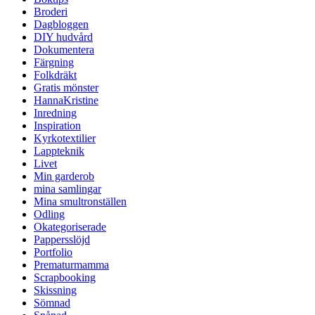
Broderi
Dagbloggen
DIY hudvård
Dokumentera
Färgning
Folkdräkt
Gratis mönster
HannaKristine
Inredning
Inspiration
Kyrkotextilier
Lappteknik
Livet
Min garderob
mina samlingar
Mina smultronställen
Odling
Okategoriserade
Pappersslöjd
Portfolio
Prematurmamma
Scrapbooking
Skissning
Sömnad