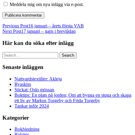
Meddela mig om nya inlägg via e-post.
Previous Post
16 januari – årets första VAB
Next Post
17 januari – garn i brevlådan
Här kan du söka efter inlägg
Search
Senaste inläggen
Nattvardstextilier: Akleja
Ryaskiss
Stickat: Oslo mössan
Boktips: En plats på jorden; Om att bygga en stuga och skapa
ett liv av Markus Torgeby och Frida Torgeby
Tankar inför 2024
Kategorier
Bokbindning
Boktips