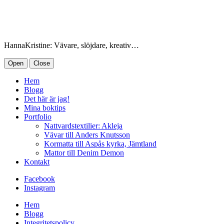
HannaKristine: Vävare, slöjdare, kreativ…
Open
Close
Hem
Blogg
Det här är jag!
Mina boktips
Portfolio
Nattvardstextilier: Akleja
Vävar till Anders Knutsson
Kormatta till Aspås kyrka, Jämtland
Mattor till Denim Demon
Kontakt
Facebook
Instagram
Hem
Blogg
Integritetspolicy