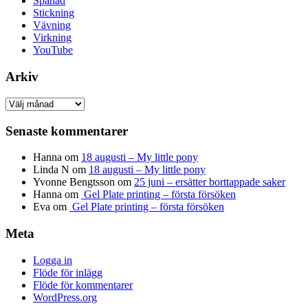
Spånad
Stickning
Vävning
Virkning
YouTube
Arkiv
Arkiv
Senaste kommentarer
Hanna
om
18 augusti – My little pony
Linda N
om
18 augusti – My little pony
Yvonne Bengtsson
om
25 juni – ersätter borttappade saker
Hanna
om
Gel Plate printing – första försöken
Eva
om
Gel Plate printing – första försöken
Meta
Logga in
Flöde för inlägg
Flöde för kommentarer
WordPress.org