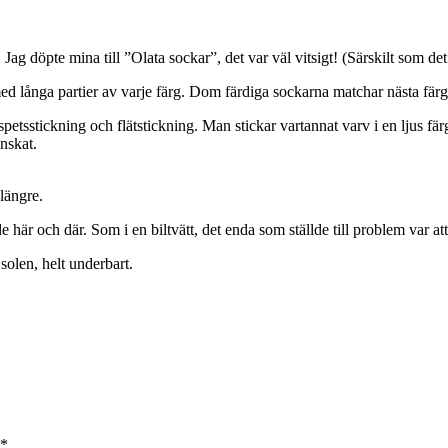
ag döpte mina till ”Olata sockar”, det var väl vitsigt! (Särskilt som det 
med långa partier av varje färg. Dom färdiga sockarna matchar nästa färg
petsstickning och flätstickning. Man stickar vartannat varv i en ljus färg
nskat.
 längre.
e här och där. Som i en biltvätt, det enda som ställde till problem var at
 solen, helt underbart.
*