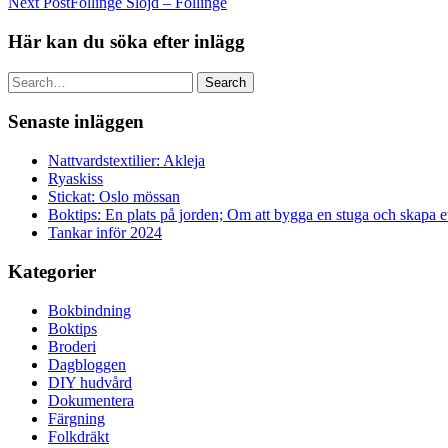
Next Post
Föllinge Slöjd – Föllinge
Här kan du söka efter inlägg
Search
Senaste inläggen
Nattvardstextilier: Akleja
Ryaskiss
Stickat: Oslo mössan
Boktips: En plats på jorden; Om att bygga en stuga och skapa 
Tankar inför 2024
Kategorier
Bokbindning
Boktips
Broderi
Dagbloggen
DIY hudvård
Dokumentera
Färgning
Folkdräkt