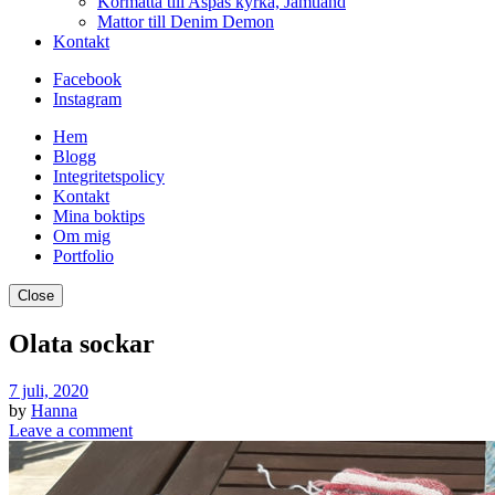
Kormatta till Aspås kyrka, Jämtland
Mattor till Denim Demon
Kontakt
Facebook
Instagram
Hem
Blogg
Integritetspolicy
Kontakt
Mina boktips
Om mig
Portfolio
Close
Olata sockar
7 juli, 2020
by
Hanna
Leave a comment