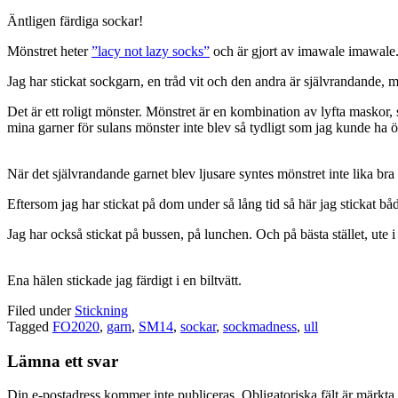
Äntligen färdiga sockar!
Mönstret heter
”lacy not lazy socks”
och är gjort av imawale imawale. J
Jag har stickat sockgarn, en tråd vit och den andra är självrandande, 
Det är ett roligt mönster. Mönstret är en kombination av lyfta maskor, s
mina garner för sulans mönster inte blev så tydligt som jag kunde ha ö
När det självrandande garnet blev ljusare syntes mönstret inte lika bra
Eftersom jag har stickat på dom under så lång tid så här jag stickat båd
Jag har också stickat på bussen, på lunchen. Och på bästa stället, ute i
Ena hälen stickade jag färdigt i en biltvätt.
Filed under
Stickning
Tagged
FO2020
,
garn
,
SM14
,
sockar
,
sockmadness
,
ull
Lämna ett svar
Din e-postadress kommer inte publiceras.
Obligatoriska fält är märkta