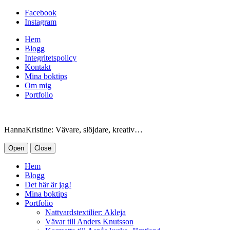
Facebook
Instagram
Hem
Blogg
Integritetspolicy
Kontakt
Mina boktips
Om mig
Portfolio
HannaKristine: Vävare, slöjdare, kreativ…
Open
Close
Hem
Blogg
Det här är jag!
Mina boktips
Portfolio
Nattvardstextilier: Akleja
Vävar till Anders Knutsson