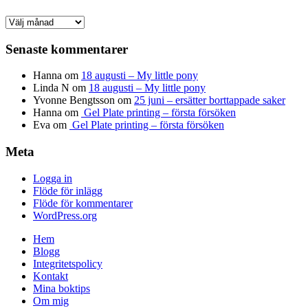
Arkiv
Senaste kommentarer
Hanna
om
18 augusti – My little pony
Linda N
om
18 augusti – My little pony
Yvonne Bengtsson
om
25 juni – ersätter borttappade saker
Hanna
om
Gel Plate printing – första försöken
Eva
om
Gel Plate printing – första försöken
Meta
Logga in
Flöde för inlägg
Flöde för kommentarer
WordPress.org
Hem
Blogg
Integritetspolicy
Kontakt
Mina boktips
Om mig