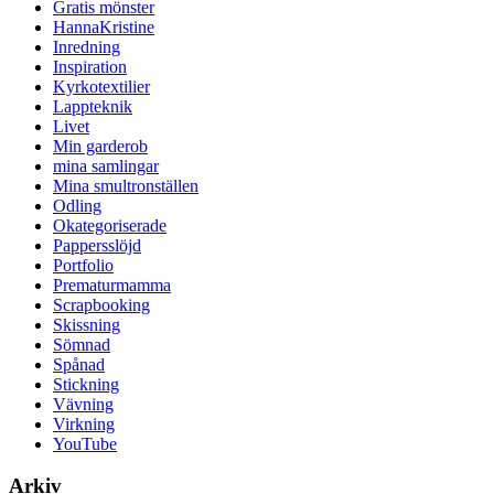
Gratis mönster
HannaKristine
Inredning
Inspiration
Kyrkotextilier
Lappteknik
Livet
Min garderob
mina samlingar
Mina smultronställen
Odling
Okategoriserade
Pappersslöjd
Portfolio
Prematurmamma
Scrapbooking
Skissning
Sömnad
Spånad
Stickning
Vävning
Virkning
YouTube
Arkiv