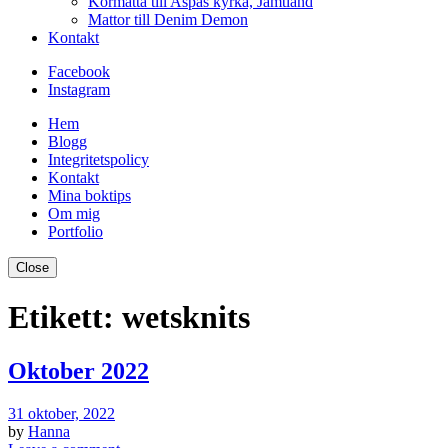
Kormatta till Aspås kyrka, Jämtland
Mattor till Denim Demon
Kontakt
Facebook
Instagram
Hem
Blogg
Integritetspolicy
Kontakt
Mina boktips
Om mig
Portfolio
Close
Etikett:
wetsknits
Oktober 2022
31 oktober, 2022
by
Hanna