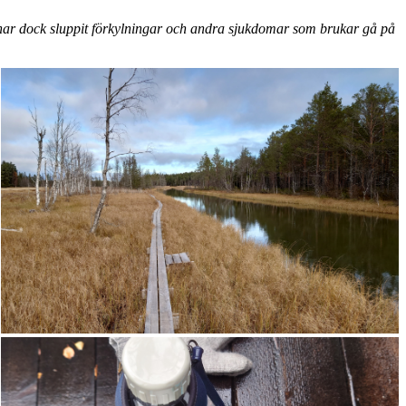
Vi har dock sluppit förkylningar och andra sjukdomar som brukar gå på