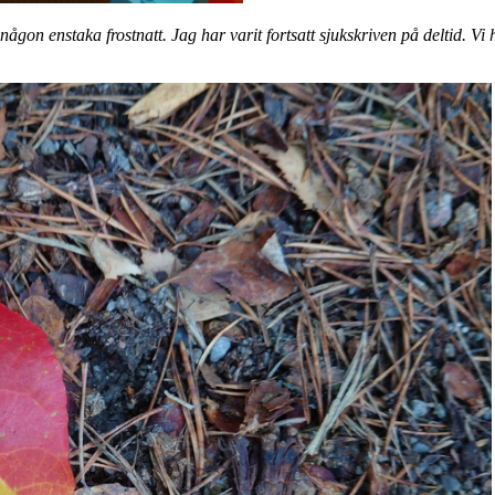
någon enstaka frostnatt. Jag har varit fortsatt sjukskriven på deltid. 