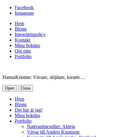
Facebook
Instagram
Hem
Blogg
Integritetspolicy
Kontakt
Mina boktips
Om mig
Portfolio
HannaKristine: Vävare, slöjdare, kreativ…
Open
Close
Hem
Blogg
Det här är jag!
Mina boktips
Portfolio
Nattvardstextilier: Akleja
Vävar till Anders Knutsson