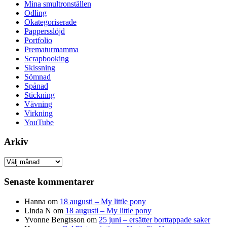
Mina smultronställen
Odling
Okategoriserade
Pappersslöjd
Portfolio
Prematurmamma
Scrapbooking
Skissning
Sömnad
Spånad
Stickning
Vävning
Virkning
YouTube
Arkiv
Arkiv
Senaste kommentarer
Hanna
om
18 augusti – My little pony
Linda N
om
18 augusti – My little pony
Yvonne Bengtsson
om
25 juni – ersätter borttappade saker