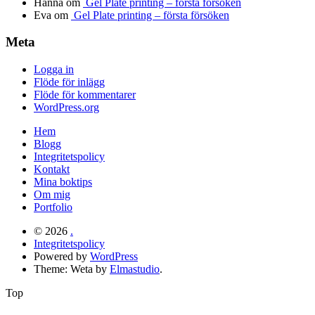
Hanna
om
Gel Plate printing – första försöken
Eva
om
Gel Plate printing – första försöken
Meta
Logga in
Flöde för inlägg
Flöde för kommentarer
WordPress.org
Hem
Blogg
Integritetspolicy
Kontakt
Mina boktips
Om mig
Portfolio
© 2026
.
Integritetspolicy
Powered by
WordPress
Theme: Weta by
Elmastudio
.
Top