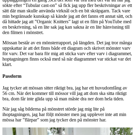
sökte efter “Tubular cast-on” så fick jag upp fler beskrivningar av ett
sätt där man skulle använda virknål och en bit skräpgarn. Tack vare
min begränsade kunskap så kände jag att det fanns ett annat sätt, och
då hittade jag att ”Organic Knitters” lagt ut en film på YouTube med
en beskrivning, så en lite sak jag kan sakna är en lite hänvisning till
den filmen i mönstret.
Mössan består av en mönsterrapport, på längden. Det jag tror många
uppskattar är att det finns både ett diagram och skrivet mönster varv
för varv. Det var bara för mig att sticka varv efter varv i diagrammet,
hoptagningen finns också med så när diagrammet var stickat var det
klart.
Passform
Jag tycker att mössan sitter riktigt bra, jag har ett huvudomfång av
56 cm. När det kommer till mössor vill jag att dom ska sitta riktigt
bra, dom får inte glida upp så man måste dra ner dom hela tiden.
När jag såg bilderna på mönstret störde jag mig lite på
ihoptagningen, jag har följt mönster men jag upplever inte att min
mössa har ”flärpar” som jag tycker den på mönster har.