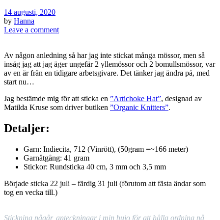
14 augusti, 2020
by
Hanna
Leave a comment
Av någon anledning så har jag inte stickat många mössor, men så
insåg jag att jag äger ungefär 2 yllemössor och 2 bomullsmössor, var
av en är från en tidigare arbetsgivare. Det tänker jag ändra på, med
start nu…
Jag bestämde mig för att sticka en
”Artichoke Hat”
, designad av
Matilda Kruse som driver butiken
”Organic Knitters”
.
Detaljer:
Garn: Indiecita, 712 (Vinrött), (50gram =~166 meter)
Garnåtgång: 41 gram
Stickor: Rundsticka 40 cm, 3 mm och 3,5 mm
Började sticka 22 juli – färdig 31 juli (förutom att fästa ändar som
tog en vecka till.)
Stickning pågår, anteckningar i min bujo för att hålla ordning på