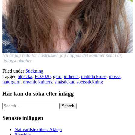
Nu är jag redo för höstrusket, jag hoppas det kommer sent i år,
tidigast oktober.
Filed under
Stickning
Tagged
alpacka
,
FO2020
,
garn
,
indiecta
,
matilda kruse
,
mössa
,
naturgarn
,
organic knitters
,
småstickat
,
spetsstickning
Här kan du söka efter inlägg
Search
Senaste inläggen
Nattvardstextilier: Akleja
Ryaskiss