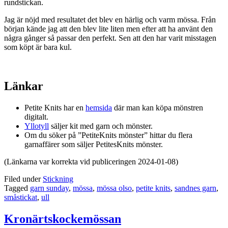
rundstickan.
Jag är nöjd med resultatet det blev en härlig och varm mössa. Från
början kände jag att den blev lite liten men efter att ha använt den
några gånger så passar den perfekt. Sen att den har varit misstagen
som köpt är bara kul.
Länkar
Petite Knits har en
hemsida
där man kan köpa mönstren
digitalt.
Yllotyll
säljer kit med garn och mönster.
Om du söker på ”PetiteKnits mönster” hittar du flera
garnaffärer som säljer PetitesKnits mönster.
(Länkarna var korrekta vid publiceringen 2024-01-08)
Filed under
Stickning
Tagged
garn sunday
,
mössa
,
mössa olso
,
petite knits
,
sandnes garn
,
småstickat
,
ull
Kronärtskockemössan