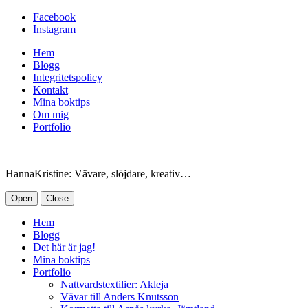
Facebook
Instagram
Hem
Blogg
Integritetspolicy
Kontakt
Mina boktips
Om mig
Portfolio
HannaKristine: Vävare, slöjdare, kreativ…
Open
Close
Hem
Blogg
Det här är jag!
Mina boktips
Portfolio
Nattvardstextilier: Akleja
Vävar till Anders Knutsson