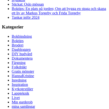
Stickat: Oslo mössan
Boktips: En plats på jorden; Om att bygga en stuga och skapa
ett liv av Markus Torgeby och Frida Torgeby
Tankar inför 2024
Kategorier
Bokbindning
Boktips
Broderi
Dagbloggen
DIY hudvård
Dokumentera
Färgning
Folkdräkt
Gratis mönster
HannaKristine
Inredning
Inspiration
Kyrkotextilier
Lappteknik
Livet
Min garderob
mina samlingar