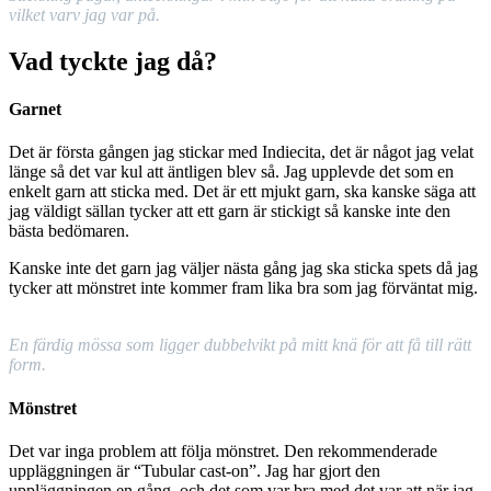
vilket varv jag var på.
Vad tyckte jag då?
Garnet
Det är första gången jag stickar med Indiecita, det är något jag velat
länge så det var kul att äntligen blev så. Jag upplevde det som en
enkelt garn att sticka med. Det är ett mjukt garn, ska kanske säga att
jag väldigt sällan tycker att ett garn är stickigt så kanske inte den
bästa bedömaren.
Kanske inte det garn jag väljer nästa gång jag ska sticka spets då jag
tycker att mönstret inte kommer fram lika bra som jag förväntat mig.
En färdig mössa som ligger dubbelvikt på mitt knä för att få till rätt
form.
Mönstret
Det var inga problem att följa mönstret. Den rekommenderade
uppläggningen är “Tubular cast-on”. Jag har gjort den
uppläggningen en gång ,och det som var bra med det var att när jag