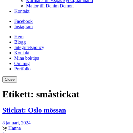
Kormatta till Aspås kyrka, Jämtland
Mattor till Denim Demon
Kontakt
Facebook
Instagram
Hem
Blogg
Integritetspolicy
Kontakt
Mina boktips
Om mig
Portfolio
Close
Etikett:
småstickat
Stickat: Oslo mössan
8 januari, 2024
by
Hanna