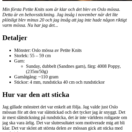
Min första Petite Knits som är klar och det blev en Oslo mössa.
Detta är en behovsstickning. Jag insåg i november när det lite
plötsligt blev minus 20 och jag insåg att jag inte hade någon riktigt
varm mössa. Nu har jag det.
..
Detaljer
Mönster: Oslo mössa av Petite Knits
Storlek: 55 – 59 cm
Garn:
Sunday, dubbelt (Sandnes garn), färg: 4008 Poppy,
(235m/50g)
Garnåtgång: ~110 gram
Stickor: 4 mm, rundsticka 40 cm och rundstickor
Hur var den att sticka
Jag gillade mönstret det var enkelt att följa. Jag valde just Oslo
mössan för att den var slätstickad och det tycker jag är snyggt. Det
är mest slätstickning på rundsticka, det är inte världens roligaste om
jag ska vara ärlig. Det var slutresultatet som motiverade mig att bli
klar. Det var skönt att största delen av mössan gick att sticka med