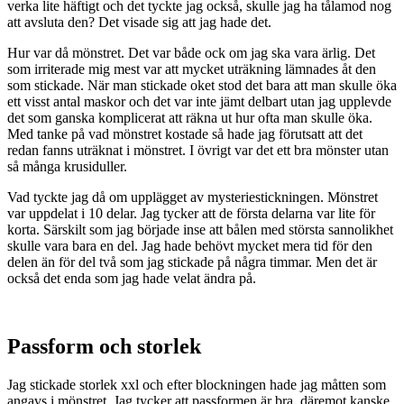
verka lite häftigt och det tyckte jag också, skulle jag ha tålamod nog
att avsluta den? Det visade sig att jag hade det.
Hur var då mönstret. Det var både ock om jag ska vara ärlig. Det
som irriterade mig mest var att mycket uträkning lämnades åt den
som stickade. När man stickade oket stod det bara att man skulle öka
ett visst antal maskor och det var inte jämt delbart utan jag upplevde
det som ganska komplicerat att räkna ut hur ofta man skulle öka.
Med tanke på vad mönstret kostade så hade jag förutsatt att det
redan fanns uträknat i mönstret. I övrigt var det ett bra mönster utan
så många krusiduller.
Vad tyckte jag då om upplägget av mysteriestickningen. Mönstret
var uppdelat i 10 delar. Jag tycker att de första delarna var lite för
korta. Särskilt som jag började inse att bålen med största sannolikhet
skulle vara bara en del. Jag hade behövt mycket mera tid för den
delen än för del två som jag stickade på några timmar. Men det är
också det enda som jag hade velat ändra på.
Passform och storlek
Jag stickade storlek xxl och efter blockningen hade jag måtten som
angavs i mönstret. Jag tycker att passformen är bra, däremot kanske