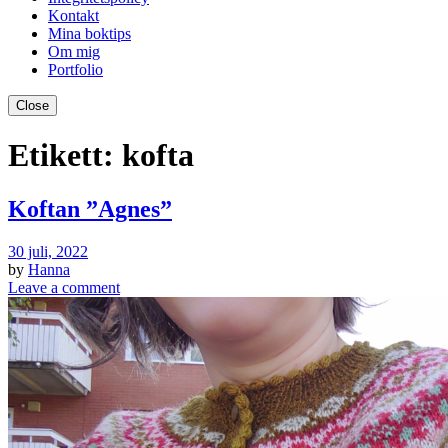
Kontakt
Mina boktips
Om mig
Portfolio
Close
Etikett:
kofta
Koftan ”Agnes”
30 juli, 2022
by
Hanna
Leave a comment