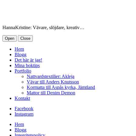
HannaKristine: Vävare, slöjdare, kreativ…
Open
Close
Hem
Blogg
Det här är jag!
Mina boktips
Portfolio
Nattvardstextilier: Akleja
Vävar till Anders Knutsson
Kormatta till Aspås kyrka, Jämtland
Mattor till Denim Demon
Kontakt
Facebook
Instagram
Hem
Blogg
Integritetspolicy