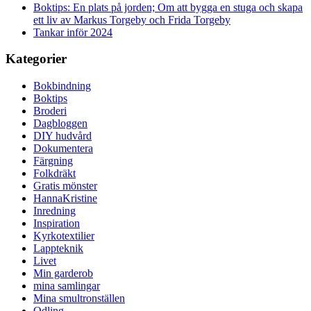
Boktips: En plats på jorden; Om att bygga en stuga och skapa
ett liv av Markus Torgeby och Frida Torgeby
Tankar inför 2024
Kategorier
Bokbindning
Boktips
Broderi
Dagbloggen
DIY hudvård
Dokumentera
Färgning
Folkdräkt
Gratis mönster
HannaKristine
Inredning
Inspiration
Kyrkotextilier
Lappteknik
Livet
Min garderob
mina samlingar
Mina smultronställen
Odling