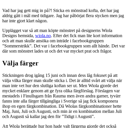
Vad har jag gett mig in på?! Sticka en mönstrad kofta, det har jag
aldrig gått i mål med tidigare. Jag har påbörjat flera stycken men jag
har inte gjort klart någon.
Upplägget var så att man köpte mönstret på designerns Wiola
Designs hemsida,
wiola.no
. Efter det fick man lite kort information
och att man skulle ansöka om inträde i facebookgruppen
”Sommerstrikk”. Det var i facebookgruppen som allt hände. Det var
där som mönstret lades ut och det var mycket prat och frågor.
Välja färger
Stickningen drog igång 15 juni och innan dess låg fokuset på att
välja vilka färger man skulle sticka i. Det är alltid svårt att välja när
man inte vet hur den slutliga koftan ser ut. Men Wiola gjorde det
mycket enklare genom att ge fyra olika färgförslag. Förslagen var
mestadels i Finullsgarn från Rauma men även andra garner, tyvärr
fanns inte alla färger tillgängliga i Sverige så jag fick komponera
ihop en egen färgkombination. Då Wiolas färgkombinationer hette
Maj, Juni, Juli och Augusti, och min är en kombination mellan Juli
och Augusti så kallar jag den för ”Tidigt i Augusti”.
Att Wiola berättade hur hon hade valt färgerna gjorde det också