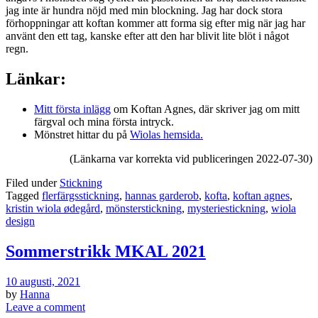
jag inte är hundra nöjd med min blockning. Jag har dock stora
förhoppningar att koftan kommer att forma sig efter mig när jag har
använt den ett tag, kanske efter att den har blivit lite blöt i något
regn.
Länkar:
Mitt första inlägg
om Koftan Agnes, där skriver jag om mitt
färgval och mina första intryck.
Mönstret hittar du på
Wiolas hemsida.
(Länkarna var korrekta vid publiceringen 2022-07-30)
Filed under
Stickning
Tagged
flerfärgsstickning
,
hannas garderob
,
kofta
,
koftan agnes
,
kristin wiola ødegård
,
mönsterstickning
,
mysteriestickning
,
wiola
design
Sommerstrikk MKAL 2021
10 augusti, 2021
by
Hanna
Leave a comment