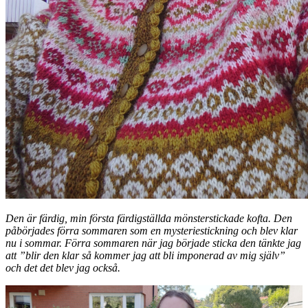
Den är färdig, min första färdigställda mönsterstickade kofta. Den
påbörjades förra sommaren som en mysteriestickning och blev klar
nu i sommar. Förra sommaren när jag började sticka den tänkte jag
att ”blir den klar så kommer jag att bli imponerad av mig själv”
och det det blev jag också.