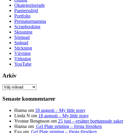
Okategoriserade
Pappersslöjd
Portfolio
Prematurmamma
Scrapbooking
Skissning
Sömnad
Spånad
Stickning
Vävning
Virkning
YouTube
Arkiv
Arkiv
Senaste kommentarer
Hanna
om
18 augusti – My little pony
Linda N
om
18 augusti – My little pony
Yvonne Bengtsson
om
25 juni – ersätter borttappade saker
Hanna
om
Gel Plate printing – första försöken
Eva
om
Gel Plate printing – första försöken