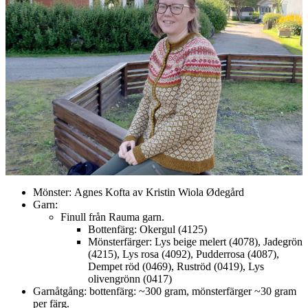
Mönster: Agnes Kofta av Kristin Wiola Ødegård
Garn:
Finull från Rauma garn.
Bottenfärg: Okergul (4125)
Mönsterfärger: Lys beige melert (4078), Jadegrön
(4215), Lys rosa (4092), Pudderrosa (4087),
Dempet röd (0469), Ruströd (0419), Lys
olivengrönn (0417)
Garnåtgång: bottenfärg: ~300 gram, mönsterfärger ~30 gram
per färg.