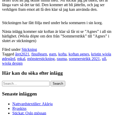
heller trott att jag skulle hinna med. Nu stickar jag på bålen, det är
långa varv så det tar tid. Den kommer att bli jättefin, och jag ser
verkligen fram emot att få den klar så jag kan använda den.
Stickningen har fått följa med under hela sommaren i sin korg.
Nästa inlägg kommer när koftan är klar så får ni se ”Agnes” i all sin
härlighet. (Wiola döpte om den från ”Sommerstrikk” till ”Agnes” i
slutet av stickningen)
Filed under
Stickning
Tagged
året2021
,
finullgarn
,
garn
,
kofta
,
koftan agnes
,
kristin wiola
ødegård
,
mkal
,
mönsterstickning
,
rauma
,
sommerstrikk 2021
,
ull
,
wiola design
Här kan du söka efter inlägg
Search
Senaste inläggen
Nattvardstextilier: Akleja
Ryaskiss
Stickat: Oslo mössan