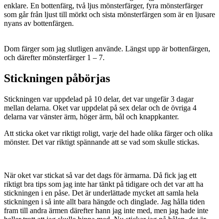
enklare. En bottenfärg, två ljus mönsterfärger, fyra mönsterfärger
som går från ljust till mörkt och sista mönsterfärgen som är en ljusare
nyans av bottenfärgen.
Dom färger som jag slutligen använde. Längst upp är bottenfärgen,
och därefter mönsterfärger 1 – 7.
Stickningen påbörjas
Stickningen var uppdelad på 10 delar, det var ungefär 3 dagar
mellan delarna. Oket var uppdelat på sex delar och de övriga 4
delarna var vänster ärm, höger ärm, bål och knappkanter.
Att sticka oket var riktigt roligt, varje del hade olika färger och olika
mönster. Det var riktigt spännande att se vad som skulle stickas.
När oket var stickat så var det dags för ärmarna. Då fick jag ett
riktigt bra tips som jag inte har tänkt på tidigare och det var att ha
stickningen i en påse. Det är underlättade mycket att samla hela
stickningen i så inte allt bara hängde och dinglade. Jag hålla tiden
fram till andra ärmen därefter hann jag inte med, men jag hade inte