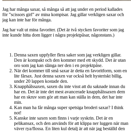
Jag har många saxar, så många så att jag under en period kallades
för ”scissors girl” av mina kompisar. Jag gillar verkligen saxar och
jag kan inte har för många.
Jag har valt ut mina favoriter. (Det är två stycken favoriter som jag
inte kunde hitta dom ligger i några projektpåsar, någonstans.)
Denna saxen uppfyller flera saker som jag verkligen gillar.
Den är kompakt och den kommer med ett skydd. Det är utan
oro som jag kan slänga ner den i en projektpåse.
När det kommer till små saxar är detta en favoritform, som en
lite fårsax. Just denna saxen var också helt hysteriskt billig,
under 20 lappen kostade den.
Knapphålssaxen, saxen du inte visst att du saknade innan du
har en. Det är inte det mest avancerade knapphålssaxen dem
har en skruv som gör att man kan ställa in dem, det har inte
min.
Kan man ha får många super spetsiga broderi saxar? I think
not!
Kanske inte saxen som finns i varje syskrin. Det är en
pelikansax, och den används för att klippa ner luggen när man
väver rya/flossa. En liten kul detalj är att när jag beställd den