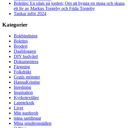
Boktips: En plats på jorden; Om att bygga en stuga och skapa
ett liv av Markus Torgeby och Frida Torgeby
Tankar inför 2024
Kategorier
Bokbindning
Boktips
Broderi
Dagbloggen
DIY hudvård
Dokumentera
Färgning
Folkdräkt
Gratis mönster
HannaKristine
Inredning
Inspiration
Kyrkotextilier
Lappteknik
Livet
Min garderob
mina samlingar
Mina smultronställen