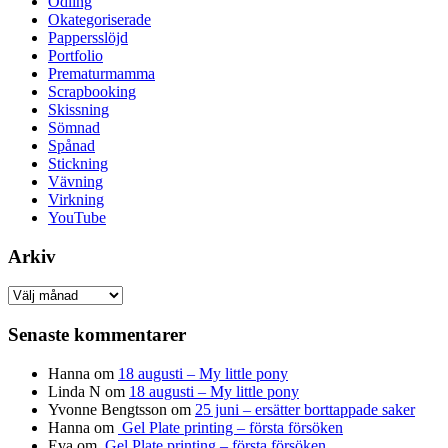
Odling
Okategoriserade
Pappersslöjd
Portfolio
Prematurmamma
Scrapbooking
Skissning
Sömnad
Spånad
Stickning
Vävning
Virkning
YouTube
Arkiv
Arkiv
Senaste kommentarer
Hanna
om
18 augusti – My little pony
Linda N
om
18 augusti – My little pony
Yvonne Bengtsson
om
25 juni – ersätter borttappade saker
Hanna
om
Gel Plate printing – första försöken
Eva
om
Gel Plate printing – första försöken