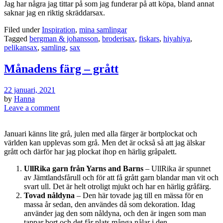
Jag har några jag tittar på som jag funderar på att köpa, bland annat
saknar jag en riktig skräddarsax.
Filed under
Inspiration
,
mina samlingar
Tagged
bergman & johansson
,
broderisax
,
fiskars
,
hiyahiya
,
pelikansax
,
samling
,
sax
Månadens färg – grått
22 januari, 2021
by
Hanna
Leave a comment
Januari känns lite grå, julen med alla färger är bortplockat och
världen kan upplevas som grå. Men det är också så att jag älskar
grått och därför har jag plockat ihop en härlig gråpalett.
UllRika garn från Yarns and Barns
– UllRika är spunnet
av Jämtlandsfårull och för att få grått garn blandar man vit och
svart ull. Det är helt otroligt mjukt och har en härlig gråfärg.
Tovad nåldyna
– Den här tovade jag till en mässa för en
massa år sedan, den användes då som dekoration. Idag
använder jag den som nåldyna, och den är ingen som man
tappar bort och det får plats många nålar i den.