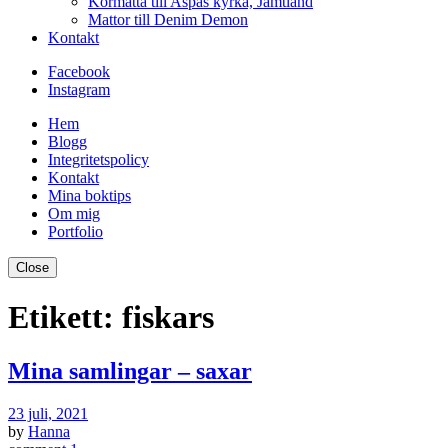
Kormatta till Aspås kyrka, Jämtland
Mattor till Denim Demon
Kontakt
Facebook
Instagram
Hem
Blogg
Integritetspolicy
Kontakt
Mina boktips
Om mig
Portfolio
Close
Etikett:
fiskars
Mina samlingar – saxar
23 juli, 2021
by
Hanna