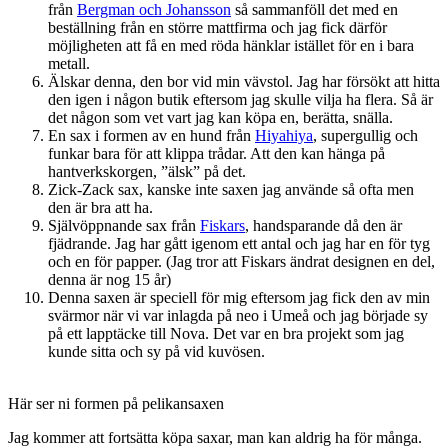
från
Bergman och Johansson
så sammanföll det med en
beställning från en större mattfirma och jag fick därför
möjligheten att få en med röda hänklar istället för en i bara
metall.
Älskar denna, den bor vid min vävstol. Jag har försökt att hitta
den igen i någon butik eftersom jag skulle vilja ha flera. Så är
det någon som vet vart jag kan köpa en, berätta, snälla.
En sax i formen av en hund från
Hiyahiya
, supergullig och
funkar bara för att klippa trådar. Att den kan hänga på
hantverkskorgen, ”älsk” på det.
Zick-Zack sax, kanske inte saxen jag använde så ofta men
den är bra att ha.
Självöppnande sax från
Fiskars
, handsparande då den är
fjädrande. Jag har gått igenom ett antal och jag har en för tyg
och en för papper. (Jag tror att Fiskars ändrat designen en del,
denna är nog 15 år)
Denna saxen är speciell för mig eftersom jag fick den av min
svärmor när vi var inlagda på neo i Umeå och jag började sy
på ett lapptäcke till Nova. Det var en bra projekt som jag
kunde sitta och sy på vid kuvösen.
Här ser ni formen på pelikansaxen
Jag kommer att fortsätta köpa saxar, man kan aldrig ha för många.