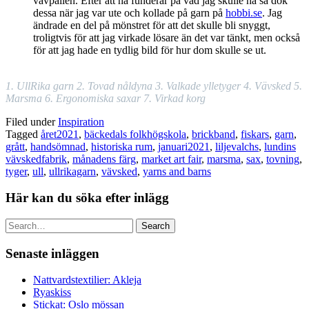
vävpallen. Efter att ha funderar på vad jag skulle ha så dök
dessa när jag var ute och kollade på garn på
hobbi.se
. Jag
ändrade en del på mönstret för att det skulle bli snyggt,
troligtvis för att jag virkade lösare än det var tänkt, men också
för att jag hade en tydlig bild för hur dom skulle se ut.
1. UllRika garn 2. Tovad nåldyna 3. Valkade ylletyger 4. Vävsked 5.
Marsma
6. Ergonomiska saxar 7. Virkad korg
Filed under
Inspiration
Tagged
året2021
,
bäckedals folkhögskola
,
brickband
,
fiskars
,
garn
,
grått
,
handsömnad
,
historiska rum
,
januari2021
,
liljevalchs
,
lundins
vävskedfabrik
,
månadens färg
,
market art fair
,
marsma
,
sax
,
tovning
,
tyger
,
ull
,
ullrikagarn
,
vävsked
,
yarns and barns
Här kan du söka efter inlägg
Search
Senaste inläggen
Nattvardstextilier: Akleja
Ryaskiss
Stickat: Oslo mössan