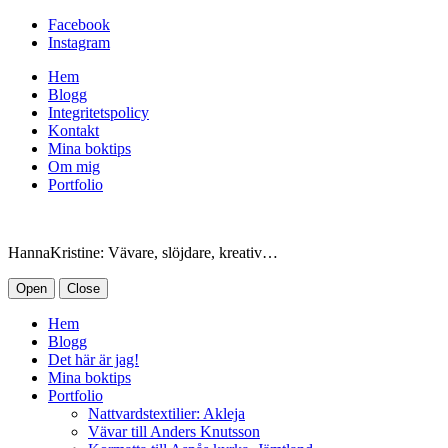
Facebook
Instagram
Hem
Blogg
Integritetspolicy
Kontakt
Mina boktips
Om mig
Portfolio
HannaKristine: Vävare, slöjdare, kreativ…
Open
Close
Hem
Blogg
Det här är jag!
Mina boktips
Portfolio
Nattvardstextilier: Akleja
Vävar till Anders Knutsson