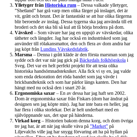
Ylletyger från
Historiska rum
– Dessa valkade ylletyger,
”Shetland” har grå varp men olika färger på inslaget, det är
vit, grått och brunt. Det är fantastiskt se att hur olika färgerna
blir beroende av inslag. Dessa tygerna ska jag använda till ett
broderi och det ska bli så kul att få börja brodera på dom.
Vävsked
– Som vävare har jag en uppsjö av vävskedar, olika
tätheter och längder. Jag har också en industrisked som jag
använder till rölakansmattor, den och flera av dom andra har
jag köpt från
Lundins Vävskedsfabrik
.
Marsma
– Denna i grått kläde är den första marsman som jag
sydde och det var när jag gick på
Bäckedals folkhögskola
i
Sveg. Det var en helt perfekt projekt för att testa olika
historiska handsömnadstekniker. Alla fick vi sy en, jag valde
som enda dekoration det röda bandet som jag vävde i
brickbandteknik och som har pärlor längs kanten. Den har
hängt med nu också den i snart 20 år.
Ergonomiska saxar
– En av dessa har jag haft sen 2002.
Dom är ergonomiska saxar från Fiskars (dom har ändrat på
designen sen jag köpte min). Jag har inte bara en heller, jag
har flera i olika storlekar. Det är helt underbart med en
självöppnande sax, det spar på händerna.
Virkad korg
– Historien bakom denna korg, och dom övriga
tre jag har, är att när jag skulle väva på
”Market”
på
Liljevalchs ville jag har snygg förvaring att ha på hyllan på