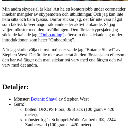
Min andra skypesjal är klar! Att ha ett kontorsjobb under coronatider
innebär mängder av skypemöten och utbildningar. Och jag kan inte
bara sitta och bara lyssna. Därför stickar jag, det får inte vara något
som faktisk kräver något räknande eller aktivt tänkande. Så jag
väljer mönster med den inställningen. Den första skypesjalen jag
stickade kallade jag
”Onboarding”
eftersom den stickade jag under
introduktionen som heter ”Onboarding”.
När jag skulle välja ett nytt mönster valde jag ”Botanic Shawl” av
Stephen West. Det är lite mer avancerat än den första sjalen eftersom
den har två färger och man stickar två varv med ena färgen och två
varv med det andra.
Detaljer:
Mönster:
Botanic Shawl
av Stephen West
Garn:
botten: DROPS Flora, 06 Black (100 gram = 420
meter),
mönster frg 1: Schoppel-Wolle Zauberball®, 2244
Zauberwald (100 gram = 420 meter)