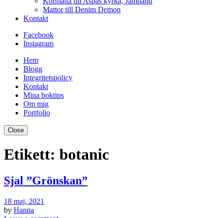
Kormatta till Aspås kyrka, Jämtland
Mattor till Denim Demon
Kontakt
Facebook
Instagram
Hem
Blogg
Integritetspolicy
Kontakt
Mina boktips
Om mig
Portfolio
Close
Etikett:
botanic
Sjal ”Grönskan”
18 maj, 2021
by
Hanna