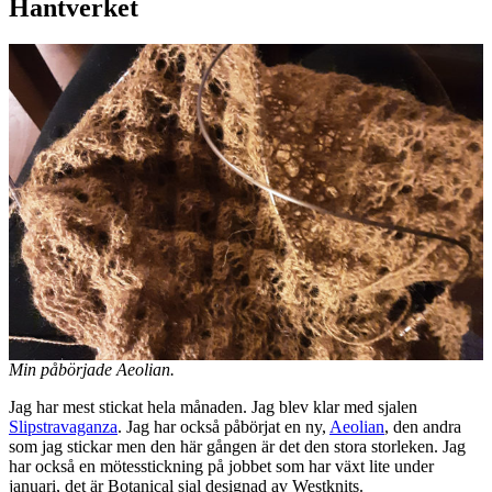
Hantverket
Min påbörjade Aeolian.
Jag har mest stickat hela månaden. Jag blev klar med sjalen
Slipstravaganza
. Jag har också påbörjat en ny,
Aeolian
, den andra
som jag stickar men den här gången är det den stora storleken. Jag
har också en mötesstickning på jobbet som har växt lite under
januari, det är Botanical sjal designad av Westknits.