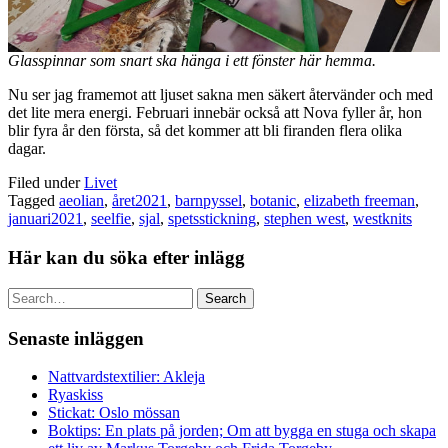
Glasspinnar som snart ska hänga i ett fönster här hemma.
Nu ser jag framemot att ljuset sakna men säkert återvänder och med
det lite mera energi. Februari innebär också att Nova fyller år, hon
blir fyra år den första, så det kommer att bli firanden flera olika
dagar.
Filed under
Livet
Tagged
aeolian
,
året2021
,
barnpyssel
,
botanic
,
elizabeth freeman
,
januari2021
,
seelfie
,
sjal
,
spetsstickning
,
stephen west
,
westknits
Här kan du söka efter inlägg
Search
Senaste inläggen
Nattvardstextilier: Akleja
Ryaskiss
Stickat: Oslo mössan
Boktips: En plats på jorden; Om att bygga en stuga och skapa