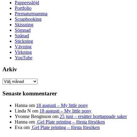
Pappersslöjd
Portfolio
Prematurmamma
Scrapbooking
Skissning
Sömnad
Spånad
Stickning
Vävning
Virkning
YouTube
Arkiv
Arkiv
Senaste kommentarer
Hanna
om
18 augusti – My little pony
Linda N
om
18 augusti – My little pony
Yvonne Bengtsson
om
25 juni – ersätter borttappade saker
Hanna
om
Gel Plate printing – första försöken
Eva
om
Gel Plate printing – första försöken