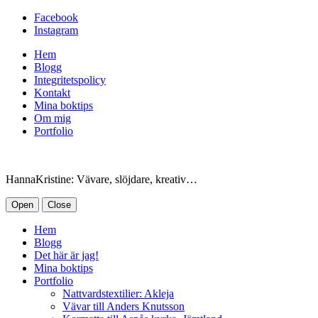
Facebook
Instagram
Hem
Blogg
Integritetspolicy
Kontakt
Mina boktips
Om mig
Portfolio
HannaKristine: Vävare, slöjdare, kreativ…
Open
Close
Hem
Blogg
Det här är jag!
Mina boktips
Portfolio
Nattvardstextilier: Akleja
Vävar till Anders Knutsson