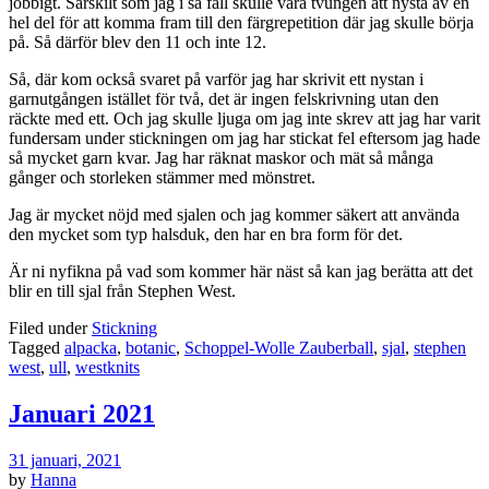
jobbigt. Särskilt som jag i så fall skulle vara tvungen att nysta av en
hel del för att komma fram till den färgrepetition där jag skulle börja
på. Så därför blev den 11 och inte 12.
Så, där kom också svaret på varför jag har skrivit ett nystan i
garnutgången istället för två, det är ingen felskrivning utan den
räckte med ett. Och jag skulle ljuga om jag inte skrev att jag har varit
fundersam under stickningen om jag har stickat fel eftersom jag hade
så mycket garn kvar. Jag har räknat maskor och mät så många
gånger och storleken stämmer med mönstret.
Jag är mycket nöjd med sjalen och jag kommer säkert att använda
den mycket som typ halsduk, den har en bra form för det.
Är ni nyfikna på vad som kommer här näst så kan jag berätta att det
blir en till sjal från Stephen West.
Filed under
Stickning
Tagged
alpacka
,
botanic
,
Schoppel-Wolle Zauberball
,
sjal
,
stephen
west
,
ull
,
westknits
Januari 2021
31 januari, 2021
by
Hanna