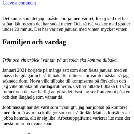
Leave a comment
Det känns som det jag ”måste” börja med vädret, för oj vad det har
snöat, känns som det har snöat meter. Och så två veckor med grader
under 20 minus. Det har varit en januari med vinter, mycket vinter.
Familjen och vardag
Trött och vinterblek i väntan på att solen ska komma tillbaka.
Januari 2021 började på många sätt som dom flesta januari med en
massa helgdagar och så tillbaka till rutiner. I år var det nästan så jag
saknade dom. Nova ville tillbaka till kompisarna på förskolan och
jag ville tillbaka till vardagsrutinerna. Och vi hittade tillbaka till våra
rutiner och det var härligt att göra det. Fast jag ser fram emot påsken
och den långhelg som väntar då.
Jobbmässigt har det varit som ”vanligt”, jag har jobbat på kontoret
med dom få av mina kollegor som också är där. Mattias fortsätter att
jobba hemma, allt är sig lika. Arbetsuppgifterna varierar lite men det
mesta rullar på i vana spår.