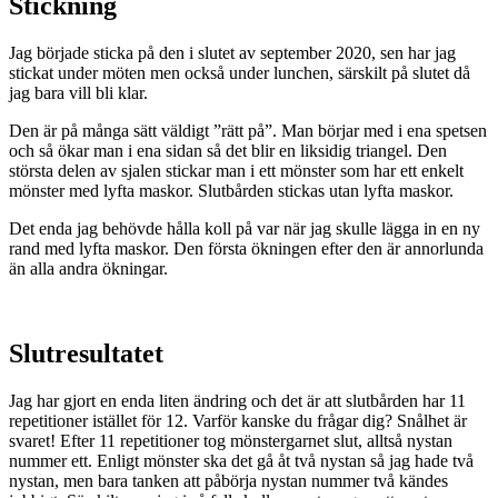
Stickning
Jag började sticka på den i slutet av september 2020, sen har jag
stickat under möten men också under lunchen, särskilt på slutet då
jag bara vill bli klar.
Den är på många sätt väldigt ”rätt på”. Man börjar med i ena spetsen
och så ökar man i ena sidan så det blir en liksidig triangel. Den
största delen av sjalen stickar man i ett mönster som har ett enkelt
mönster med lyfta maskor. Slutbården stickas utan lyfta maskor.
Det enda jag behövde hålla koll på var när jag skulle lägga in en ny
rand med lyfta maskor. Den första ökningen efter den är annorlunda
än alla andra ökningar.
Slutresultatet
Jag har gjort en enda liten ändring och det är att slutbården har 11
repetitioner istället för 12. Varför kanske du frågar dig? Snålhet är
svaret! Efter 11 repetitioner tog mönstergarnet slut, alltså nystan
nummer ett. Enligt mönster ska det gå åt två nystan så jag hade två
nystan, men bara tanken att påbörja nystan nummer två kändes