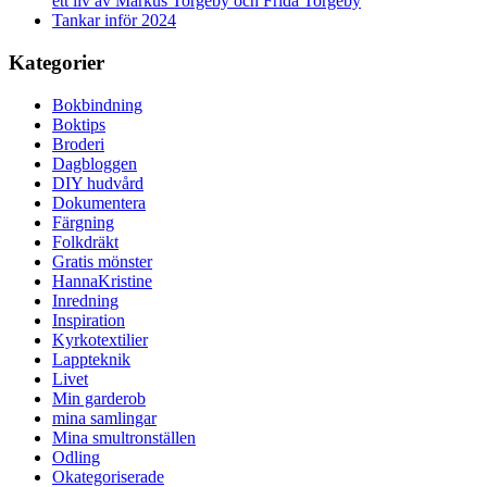
ett liv av Markus Torgeby och Frida Torgeby
Tankar inför 2024
Kategorier
Bokbindning
Boktips
Broderi
Dagbloggen
DIY hudvård
Dokumentera
Färgning
Folkdräkt
Gratis mönster
HannaKristine
Inredning
Inspiration
Kyrkotextilier
Lappteknik
Livet
Min garderob
mina samlingar
Mina smultronställen
Odling
Okategoriserade