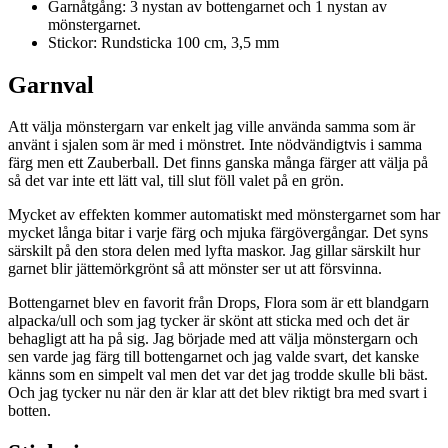
Garnåtgång: 3 nystan av bottengarnet och 1 nystan av
mönstergarnet.
Stickor: Rundsticka 100 cm, 3,5 mm
Garnval
Att välja mönstergarn var enkelt jag ville använda samma som är
använt i sjalen som är med i mönstret. Inte nödvändigtvis i samma
färg men ett Zauberball. Det finns ganska många färger att välja på
så det var inte ett lätt val, till slut föll valet på en grön.
Mycket av effekten kommer automatiskt med mönstergarnet som har
mycket långa bitar i varje färg och mjuka färgövergångar. Det syns
särskilt på den stora delen med lyfta maskor. Jag gillar särskilt hur
garnet blir jättemörkgrönt så att mönster ser ut att försvinna.
Bottengarnet blev en favorit från Drops, Flora som är ett blandgarn
alpacka/ull och som jag tycker är skönt att sticka med och det är
behagligt att ha på sig. Jag började med att välja mönstergarn och
sen varde jag färg till bottengarnet och jag valde svart, det kanske
känns som en simpelt val men det var det jag trodde skulle bli bäst.
Och jag tycker nu när den är klar att det blev riktigt bra med svart i
botten.