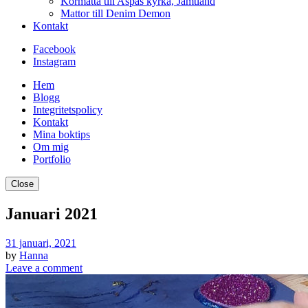
Kormatta till Aspås kyrka, Jämtland
Mattor till Denim Demon
Kontakt
Facebook
Instagram
Hem
Blogg
Integritetspolicy
Kontakt
Mina boktips
Om mig
Portfolio
Close
Januari 2021
31 januari, 2021
by
Hanna
Leave a comment