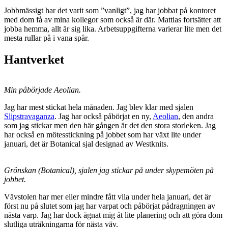
Jobbmässigt har det varit som ”vanligt”, jag har jobbat på kontoret
med dom få av mina kollegor som också är där. Mattias fortsätter att
jobba hemma, allt är sig lika. Arbetsuppgifterna varierar lite men det
mesta rullar på i vana spår.
Hantverket
Min påbörjade Aeolian.
Jag har mest stickat hela månaden. Jag blev klar med sjalen
Slipstravaganza
. Jag har också påbörjat en ny,
Aeolian
, den andra
som jag stickar men den här gången är det den stora storleken. Jag
har också en mötesstickning på jobbet som har växt lite under
januari, det är Botanical sjal designad av Westknits.
Grönskan (Botanical), sjalen jag stickar på under skypemöten på
jobbet.
Vävstolen har mer eller mindre fått vila under hela januari, det är
först nu på slutet som jag har varpat och påbörjat pådragningen av
nästa varp. Jag har dock ägnat mig åt lite planering och att göra dom
slutliga uträkningarna för nästa väv.