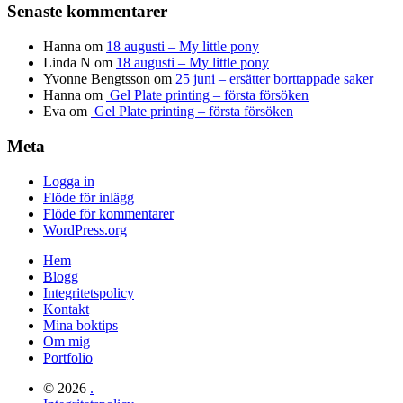
Senaste kommentarer
Hanna
om
18 augusti – My little pony
Linda N
om
18 augusti – My little pony
Yvonne Bengtsson
om
25 juni – ersätter borttappade saker
Hanna
om
Gel Plate printing – första försöken
Eva
om
Gel Plate printing – första försöken
Meta
Logga in
Flöde för inlägg
Flöde för kommentarer
WordPress.org
Hem
Blogg
Integritetspolicy
Kontakt
Mina boktips
Om mig
Portfolio
© 2026
.