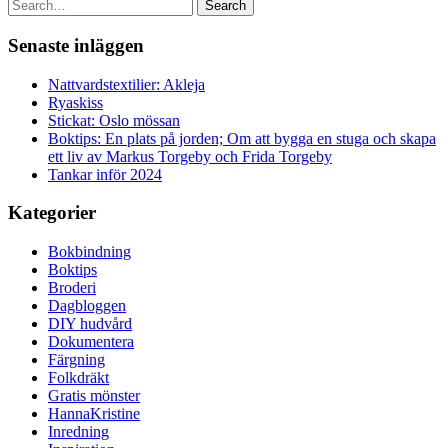
Search
Senaste inläggen
Nattvardstextilier: Akleja
Ryaskiss
Stickat: Oslo mössan
Boktips: En plats på jorden; Om att bygga en stuga och skapa
ett liv av Markus Torgeby och Frida Torgeby
Tankar inför 2024
Kategorier
Bokbindning
Boktips
Broderi
Dagbloggen
DIY hudvård
Dokumentera
Färgning
Folkdräkt
Gratis mönster
HannaKristine
Inredning