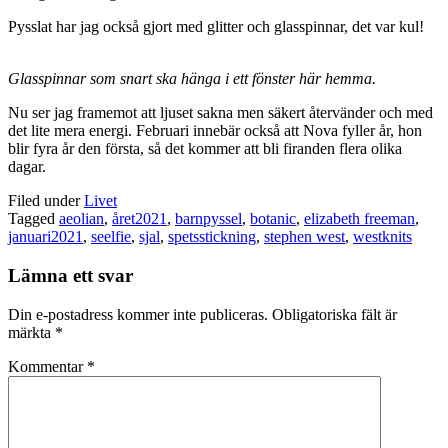
Pysslat har jag också gjort med glitter och glasspinnar, det var kul!
Glasspinnar som snart ska hänga i ett fönster här hemma.
Nu ser jag framemot att ljuset sakna men säkert återvänder och med
det lite mera energi. Februari innebär också att Nova fyller år, hon
blir fyra år den första, så det kommer att bli firanden flera olika
dagar.
Filed under
Livet
Tagged
aeolian
,
året2021
,
barnpyssel
,
botanic
,
elizabeth freeman
,
januari2021
,
seelfie
,
sjal
,
spetsstickning
,
stephen west
,
westknits
Lämna ett svar
Din e-postadress kommer inte publiceras.
Obligatoriska fält är
märkta
*
Kommentar
*