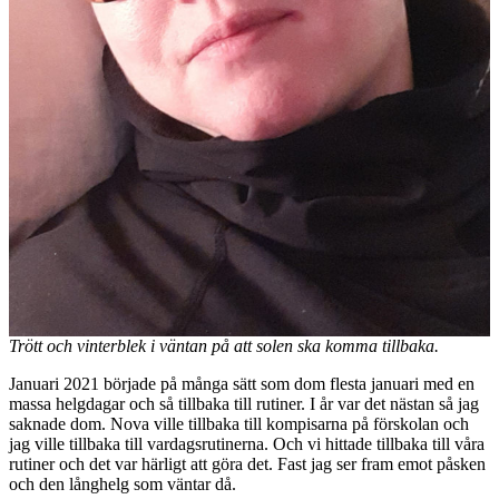
Trött och vinterblek i väntan på att solen ska komma tillbaka.
Januari 2021 började på många sätt som dom flesta januari med en
massa helgdagar och så tillbaka till rutiner. I år var det nästan så jag
saknade dom. Nova ville tillbaka till kompisarna på förskolan och
jag ville tillbaka till vardagsrutinerna. Och vi hittade tillbaka till våra
rutiner och det var härligt att göra det. Fast jag ser fram emot påsken
och den långhelg som väntar då.