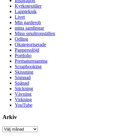
Inspiration
Kyrkotextilier
Lappteknik
Livet
Min garderob
mina samlingar
Mina smultronställen
Odling
Okategoriserade
Pappersslöjd
Portfolio
Prematurmamma
Scrapbooking
Skissning
Sömnad
Spånad
Stickning
Vävning
Virkning
YouTube
Arkiv
Arkiv