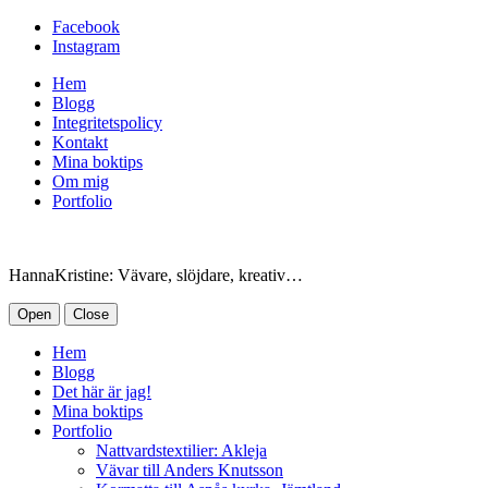
Facebook
Instagram
Hem
Blogg
Integritetspolicy
Kontakt
Mina boktips
Om mig
Portfolio
HannaKristine: Vävare, slöjdare, kreativ…
Open
Close
Hem
Blogg
Det här är jag!
Mina boktips
Portfolio
Nattvardstextilier: Akleja
Vävar till Anders Knutsson