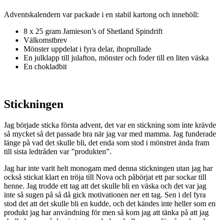
Adventskalendern var packade i en stabil kartong och innehöll:
8 x 25 gram Jamieson’s of Shetland Spindrift
Välkomstbrev
Mönster uppdelat i fyra delar, ihoprullade
En julklapp till julafton, mönster och foder till en liten väska
En chokladbit
Stickningen
Jag började sticka första advent, det var en stickning som inte krävde
så mycket så det passade bra när jag var med mamma. Jag funderade
länge på vad det skulle bli, det enda som stod i mönstret ända fram
till sista ledtråden var ”produkten”.
Jag har inte varit helt monogam med denna stickningen utan jag har
också stickat klart en tröja till Nova och påbörjat ett par sockar till
henne. Jag trodde ett tag att det skulle bli en väska och det var jag
inte så sugen på så då gick motivationen ner ett tag. Sen i del fyra
stod det att det skulle bli en kudde, och det kändes inte heller som en
produkt jag har användning för men så kom jag att tänka på att jag