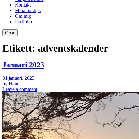
Kontakt
Mina boktips
Om mig
Portfolio
Close
Etikett:
adventskalender
Januari 2023
31 januari, 2023
by
Hanna
Leave a comment