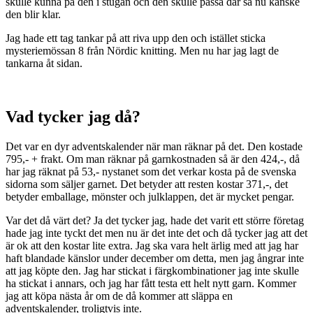
skulle kunna på den i stugan och den skulle passa där så nu kanske
den blir klar.
Jag hade ett tag tankar på att riva upp den och istället sticka
mysteriemössan 8 från Nördic knitting. Men nu har jag lagt de
tankarna åt sidan.
Vad tycker jag då?
Det var en dyr adventskalender när man räknar på det. Den kostade
795,- + frakt. Om man räknar på garnkostnaden så är den 424,-, då
har jag räknat på 53,- nystanet som det verkar kosta på de svenska
sidorna som säljer garnet. Det betyder att resten kostar 371,-, det
betyder emballage, mönster och julklappen, det är mycket pengar.
Var det då värt det? Ja det tycker jag, hade det varit ett större företag
hade jag inte tyckt det men nu är det inte det och då tycker jag att det
är ok att den kostar lite extra. Jag ska vara helt ärlig med att jag har
haft blandade känslor under december om detta, men jag ångrar inte
att jag köpte den. Jag har stickat i färgkombinationer jag inte skulle
ha stickat i annars, och jag har fått testa ett helt nytt garn. Kommer
jag att köpa nästa år om de då kommer att släppa en
adventskalender, troligtvis inte.