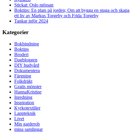
Stickat: Oslo mössan
Boktips: En plats på jorden; Om att bygga en stuga och skapa
ett liv av Markus Torgeby och Frida Torgeby
Tankar inför 2024
Kategorier
Bokbindning
Boktips
Broderi
Dagbloggen
DIY hudvård
Dokumentera
Färgning
Folkdräkt
Gratis mönster
HannaKristine
Inredning
Inspiration
Kyrkotextilier
Lappteknik
Livet
Min garderob
mina samlingar