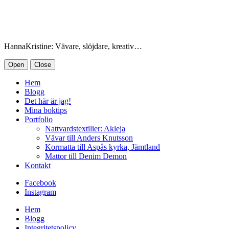
HannaKristine: Vävare, slöjdare, kreativ…
Open
Close
Hem
Blogg
Det här är jag!
Mina boktips
Portfolio
Nattvardstextilier: Akleja
Vävar till Anders Knutsson
Kormatta till Aspås kyrka, Jämtland
Mattor till Denim Demon
Kontakt
Facebook
Instagram
Hem
Blogg
Integritetspolicy