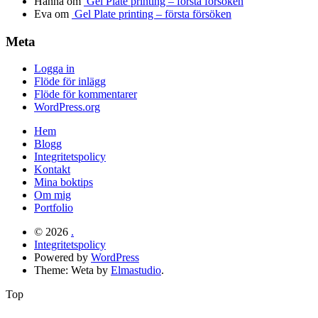
Hanna
om
Gel Plate printing – första försöken
Eva
om
Gel Plate printing – första försöken
Meta
Logga in
Flöde för inlägg
Flöde för kommentarer
WordPress.org
Hem
Blogg
Integritetspolicy
Kontakt
Mina boktips
Om mig
Portfolio
© 2026
.
Integritetspolicy
Powered by
WordPress
Theme: Weta by
Elmastudio
.
Top