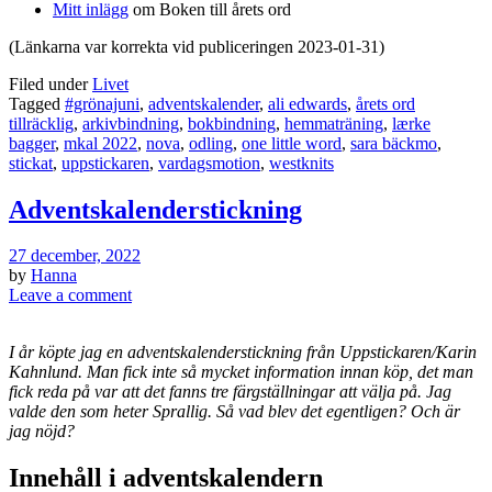
Mitt inlägg
om Boken till årets ord
(Länkarna var korrekta vid publiceringen 2023-01-31)
Filed under
Livet
Tagged
#grönajuni
,
adventskalender
,
ali edwards
,
årets ord
tillräcklig
,
arkivbindning
,
bokbindning
,
hemmaträning
,
lærke
bagger
,
mkal 2022
,
nova
,
odling
,
one little word
,
sara bäckmo
,
stickat
,
uppstickaren
,
vardagsmotion
,
westknits
Adventskalenderstickning
27 december, 2022
by
Hanna
Leave a comment
I år köpte jag en adventskalenderstickning från Uppstickaren/Karin
Kahnlund. Man fick inte så mycket information innan köp, det man
fick reda på var att det fanns tre färgställningar att välja på. Jag
valde den som heter Sprallig. Så vad blev det egentligen? Och är
jag nöjd?
Innehåll i adventskalendern