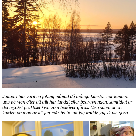
Januari har varit en jobbig månad då många känslor har kommit
upp på ytan efter att allt har landat efter begravningen, samtidigt är
det mycket praktiskt kvar som behöver göras. Men summan av
kardemumman är att jag mår bättre än jag trodde jag skulle göra.