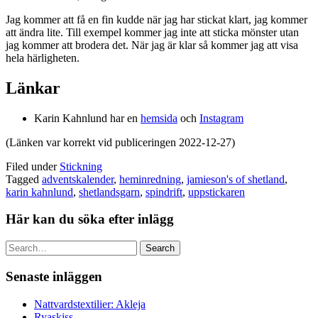
Jag kommer att få en fin kudde när jag har stickat klart, jag kommer
att ändra lite. Till exempel kommer jag inte att sticka mönster utan
jag kommer att brodera det. När jag är klar så kommer jag att visa
hela härligheten.
Länkar
Karin Kahnlund har en
hemsida
och
Instagram
(Länken var korrekt vid publiceringen 2022-12-27)
Filed under
Stickning
Tagged
adventskalender
,
heminredning
,
jamieson's of shetland
,
karin kahnlund
,
shetlandsgarn
,
spindrift
,
uppstickaren
Här kan du söka efter inlägg
Search
Senaste inläggen
Nattvardstextilier: Akleja
Ryaskiss