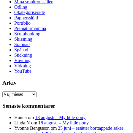
Mina smultronställen
Odling
Okategoriserade
Pappersslöjd
Portfolio
Prematurmamma
Scrapbooking
Skissning
Sömnad
Spånad
Stickning
Vävning
Virkning
YouTube
Arkiv
Arkiv
Senaste kommentarer
Hanna
om
18 augusti – My little pony
Linda N
om
18 augusti – My little pony
Yvonne Bengtsson
om
25 juni – ersätter borttappade saker