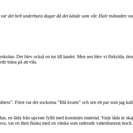
ar det helt underbara dagar då det kände som vår. Halv månaden var j
kolan. Det blev också en tur till landet. Men sen blev vi förkylda, den
rde träna på att vila.
ness”. Först var det sockorna ”Blå kvarts” och sen ett par som jag kalla
dan, en låda från upcrate fylld med konstnärs material. Varje låda är sk
l Nova, var en liten flaska med en vätska som raderade vattenbaserat tu