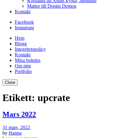
Kormatta till Aspås kyrka, Jämtland
Mattor till Denim Demon
Kontakt
Facebook
Instagram
Hem
Blogg
Integritetspolicy
Kontakt
Mina boktips
Om mig
Portfolio
Close
Etikett:
upcrate
Mars 2022
31 mars, 2022
by
Hanna