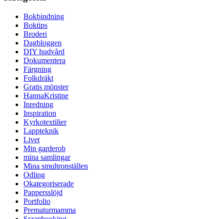
Bokbindning
Boktips
Broderi
Dagbloggen
DIY hudvård
Dokumentera
Färgning
Folkdräkt
Gratis mönster
HannaKristine
Inredning
Inspiration
Kyrkotextilier
Lappteknik
Livet
Min garderob
mina samlingar
Mina smultronställen
Odling
Okategoriserade
Pappersslöjd
Portfolio
Prematurmamma
Scrapbooking