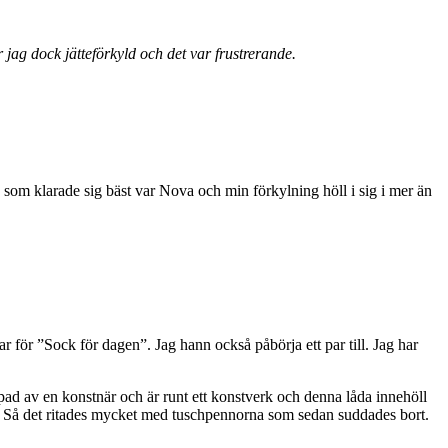
ag dock jätteförkyld och det var frustrerande.
 som klarade sig bäst var Nova och min förkylning höll i sig i mer än
r för ”Sock för dagen”. Jag hann också påbörja ett par till. Jag har
apad av en konstnär och är runt ett konstverk och denna låda innehöll
sch. Så det ritades mycket med tuschpennorna som sedan suddades bort.