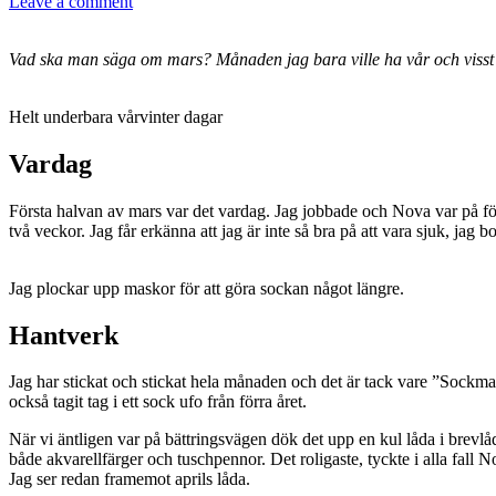
Leave a comment
Vad ska man säga om mars? Månaden jag bara ville ha vår och visst v
Helt underbara vårvinter dagar
Vardag
Första halvan av mars var det vardag. Jag jobbade och Nova var på förs
två veckor. Jag får erkänna att jag är inte så bra på att vara sjuk, jag bo
Jag plockar upp maskor för att göra sockan något längre.
Hantverk
Jag har stickat och stickat hela månaden och det är tack vare ”Sockmad
också tagit tag i ett sock ufo från förra året.
När vi äntligen var på bättringsvägen dök det upp en kul låda i brevlå
både akvarellfärger och tuschpennor. Det roligaste, tyckte i alla fal
Jag ser redan framemot aprils låda.