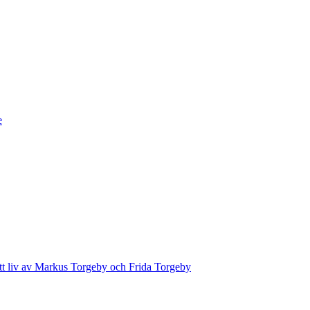
e
ett liv av Markus Torgeby och Frida Torgeby