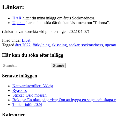
Länkar:
HÄR
hittar du mina inlägg om årets Sockmadness.
Upcrate
har en hemsida där du kan läsa mera om ”lådorna”.
(länkarna var korrekta vid publiceringen 2022-04-07)
Filed under
Livet
Tagged
året 2022
,
förkylning
,
skissning
,
sockar
,
sockmadness
,
upcrat
Här kan du söka efter inlägg
Search
Senaste inläggen
Nattvardstextilier: Akleja
Ryaskiss
Stickat: Oslo mössan
Boktips: En plats på jorden; Om att bygga en stuga och skapa 
Tankar inför 2024
Kategorier