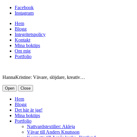
Facebook
Instagram
Hem
Blogg
Integritetspolicy
Kontakt
Mina boktips
Om mig
Portfolio
HannaKristine: Vävare, slöjdare, kreativ…
Open
Close
Hem
Blogg
Det här är jag!
Mina boktips
Portfolio
Nattvardstextilier: Akleja
Vävar till Anders Knutsson