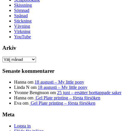
Skissning
Sömnad
Spånad
Stickning
Vävning
Virkning
YouTube
Arkiv
Arkiv
Senaste kommentarer
Hanna
om
18 augusti – My little pony
Linda N
om
18 augusti – My little pony
Yvonne Bengtsson
om
25 juni – ersätter borttappade saker
Hanna
om
Gel Plate printing – första försöken
Eva
om
Gel Plate printing – första försöken
Meta
Logga in