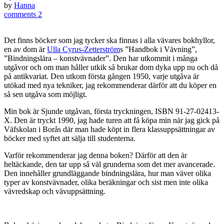
by
Hanna
comments 2
Det finns böcker som jag tycker ska finnas i alla vävares bokhyllor,
en av dom är
Ulla
Cyrus
-Zetterström
s ”Handbok i Vävning”,
”Bindningslära – konstvävnader”. Den har utkommit i många
utgåvor och om man håller utkik så brukar dom dyka upp nu och då
på antikvariat. Den utkom första gången 1950, varje utgåva är
utökad med nya tekniker, jag rekommenderar därför att du köper en
så sen utgåva som möjligt.
Min bok är Sjunde utgåvan, första tryckningen, ISBN 91-27-02413-
X. Den är tryckt 1990, jag hade turen att få köpa min när jag gick på
Väfskolan i Borås där man hade köpt in flera klassuppsättningar av
böcker med syftet att sälja till studenterna.
Varför rekommenderar jag denna boken? Därför att den är
heltäckande, den tar upp så väl grunderna som det mer avancerade.
Den innehåller grundläggande bindningslära, hur man väver olika
typer av konstvävnader, olika beräkningar och sist men inte olika
vävredskap och vävuppsättning.