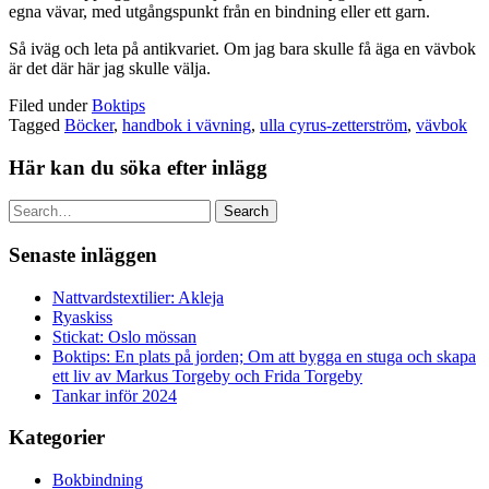
egna vävar, med utgångspunkt från en bindning eller ett garn.
Så iväg och leta på antikvariet. Om jag bara skulle få äga en vävbok
är det där här jag skulle välja.
Filed under
Boktips
Tagged
Böcker
,
handbok i vävning
,
ulla cyrus-zetterström
,
vävbok
Här kan du söka efter inlägg
Search
Senaste inläggen
Nattvardstextilier: Akleja
Ryaskiss
Stickat: Oslo mössan
Boktips: En plats på jorden; Om att bygga en stuga och skapa
ett liv av Markus Torgeby och Frida Torgeby
Tankar inför 2024
Kategorier
Bokbindning