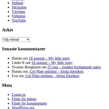
Spånad
Stickning
Vävning
Virkning
YouTube
Arkiv
Arkiv
Senaste kommentarer
Hanna
om
18 augusti – My little pony
Linda N
om
18 augusti – My little pony
Yvonne Bengtsson
om
25 juni – ersätter borttappade saker
Hanna
om
Gel Plate printing – första försöken
Eva
om
Gel Plate printing – första försöken
Meta
Logga in
Flöde för inlägg
Flöde för kommentarer
WordPress.org