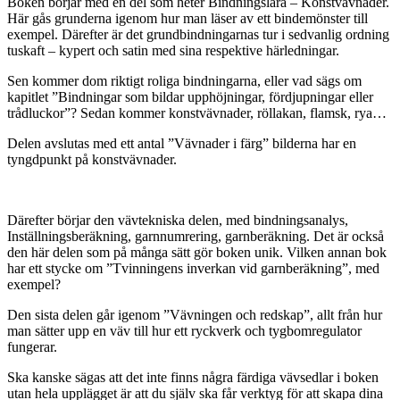
Boken börjar med en del som heter Bindningslära – Konstvävnader.
Här gås grunderna igenom hur man läser av ett bindemönster till
exempel. Därefter är det grundbindningarnas tur i sedvanlig ordning
tuskaft – kypert och satin med sina respektive härledningar.
Sen kommer dom riktigt roliga bindningarna, eller vad sägs om
kapitlet ”Bindningar som bildar upphöjningar, fördjupningar eller
trådluckor”? Sedan kommer konstvävnader, röllakan, flamsk, rya…
Delen avslutas med ett antal ”Vävnader i färg” bilderna har en
tyngdpunkt på konstvävnader.
Därefter börjar den vävtekniska delen, med bindningsanalys,
Inställningsberäkning, garnnumrering, garnberäkning. Det är också
den här delen som på många sätt gör boken unik. Vilken annan bok
har ett stycke om ”Tvinningens inverkan vid garnberäkning”, med
exempel?
Den sista delen går igenom ”Vävningen och redskap”, allt från hur
man sätter upp en väv till hur ett ryckverk och tygbomregulator
fungerar.
Ska kanske sägas att det inte finns några färdiga vävsedlar i boken
utan hela upplägget är att du själv ska får verktyg för att skapa dina