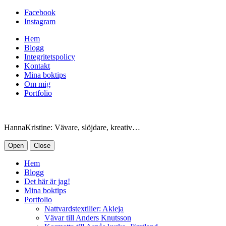
Facebook
Instagram
Hem
Blogg
Integritetspolicy
Kontakt
Mina boktips
Om mig
Portfolio
HannaKristine: Vävare, slöjdare, kreativ…
Open
Close
Hem
Blogg
Det här är jag!
Mina boktips
Portfolio
Nattvardstextilier: Akleja
Vävar till Anders Knutsson