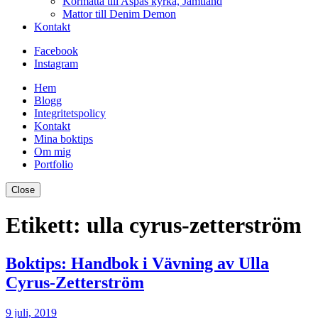
Kormatta till Aspås kyrka, Jämtland
Mattor till Denim Demon
Kontakt
Facebook
Instagram
Hem
Blogg
Integritetspolicy
Kontakt
Mina boktips
Om mig
Portfolio
Close
Etikett:
ulla cyrus-zetterström
Boktips: Handbok i Vävning av Ulla
Cyrus-Zetterström
9 juli, 2019