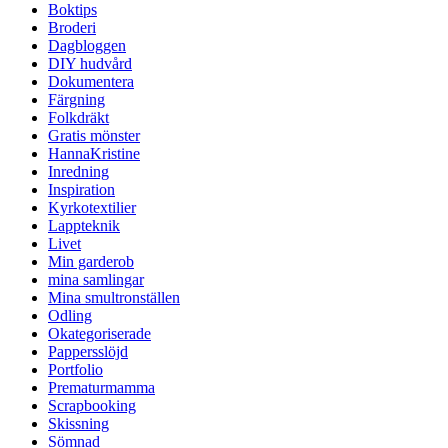
Boktips
Broderi
Dagbloggen
DIY hudvård
Dokumentera
Färgning
Folkdräkt
Gratis mönster
HannaKristine
Inredning
Inspiration
Kyrkotextilier
Lappteknik
Livet
Min garderob
mina samlingar
Mina smultronställen
Odling
Okategoriserade
Pappersslöjd
Portfolio
Prematurmamma
Scrapbooking
Skissning
Sömnad