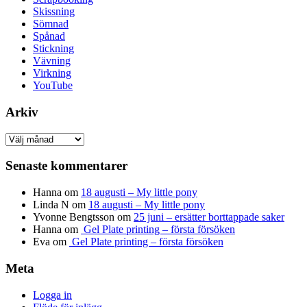
Skissning
Sömnad
Spånad
Stickning
Vävning
Virkning
YouTube
Arkiv
Arkiv
Senaste kommentarer
Hanna
om
18 augusti – My little pony
Linda N
om
18 augusti – My little pony
Yvonne Bengtsson
om
25 juni – ersätter borttappade saker
Hanna
om
Gel Plate printing – första försöken
Eva
om
Gel Plate printing – första försöken
Meta
Logga in