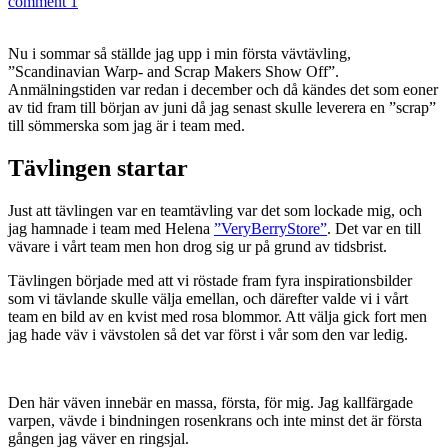
comment 1
Nu i sommar så ställde jag upp i min första vävtävling,
”Scandinavian Warp- and Scrap Makers Show Off”.
Anmälningstiden var redan i december och då kändes det som eoner
av tid fram till början av juni då jag senast skulle leverera en ”scrap”
till sömmerska som jag är i team med.
Tävlingen startar
Just att tävlingen var en teamtävling var det som lockade mig, och
jag hamnade i team med Helena
”VeryBerryStore”
. Det var en till
vävare i vårt team men hon drog sig ur på grund av tidsbrist.
Tävlingen började med att vi röstade fram fyra inspirationsbilder
som vi tävlande skulle välja emellan, och därefter valde vi i vårt
team en bild av en kvist med rosa blommor. Att välja gick fort men
jag hade väv i vävstolen så det var först i vår som den var ledig.
Den här väven innebär en massa, första, för mig. Jag kallfärgade
varpen, vävde i bindningen rosenkrans och inte minst det är första
gången jag väver en ringsjal.