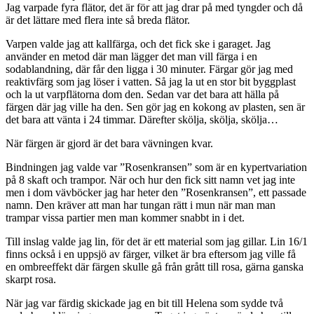
Jag varpade fyra flätor, det är för att jag drar på med tyngder och då
är det lättare med flera inte så breda flätor.
Varpen valde jag att kallfärga, och det fick ske i garaget. Jag
använder en metod där man lägger det man vill färga i en
sodablandning, där får den ligga i 30 minuter. Färgar gör jag med
reaktivfärg som jag löser i vatten. Så jag la ut en stor bit byggplast
och la ut varpflätorna dom den. Sedan var det bara att hälla på
färgen där jag ville ha den. Sen gör jag en kokong av plasten, sen är
det bara att vänta i 24 timmar. Därefter skölja, skölja, skölja…
När färgen är gjord är det bara vävningen kvar.
Bindningen jag valde var ”Rosenkransen” som är en kypertvariation
på 8 skaft och trampor. När och hur den fick sitt namn vet jag inte
men i dom vävböcker jag har heter den ”Rosenkransen”, ett passade
namn. Den kräver att man har tungan rätt i mun när man man
trampar vissa partier men man kommer snabbt in i det.
Till inslag valde jag lin, för det är ett material som jag gillar. Lin 16/1
finns också i en uppsjö av färger, vilket är bra eftersom jag ville få
en ombreeffekt där färgen skulle gå från grått till rosa, gärna ganska
skarpt rosa.
När jag var färdig skickade jag en bit till Helena som sydde två