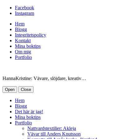
Facebook
Instagram
Hem
Blogg
Integritetspolicy
Kontakt
Mina boktips
Om mig
Portfolio
HannaKristine: Vävare, slöjdare, kreativ…
Open
Close
Hem
Blogg
Det här är jag!
Mina boktips
Portfolio
Nattvardstextilier: Akleja
Vävar till Anders Knutsson