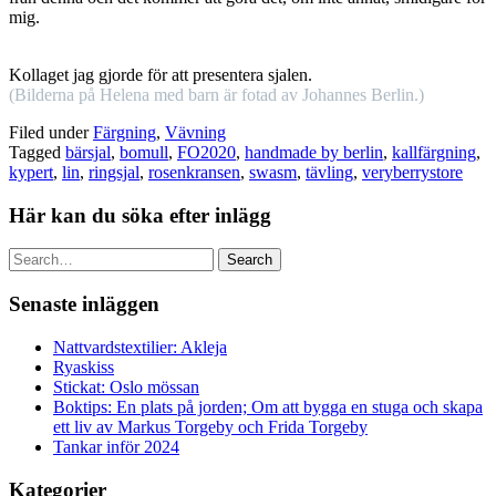
mig.
Kollaget jag gjorde för att presentera sjalen.
(Bilderna på Helena med barn är fotad av Johannes Berlin.)
Filed under
Färgning
,
Vävning
Tagged
bärsjal
,
bomull
,
FO2020
,
handmade by berlin
,
kallfärgning
,
kypert
,
lin
,
ringsjal
,
rosenkransen
,
swasm
,
tävling
,
veryberrystore
Här kan du söka efter inlägg
Search
Senaste inläggen
Nattvardstextilier: Akleja
Ryaskiss
Stickat: Oslo mössan
Boktips: En plats på jorden; Om att bygga en stuga och skapa
ett liv av Markus Torgeby och Frida Torgeby
Tankar inför 2024
Kategorier