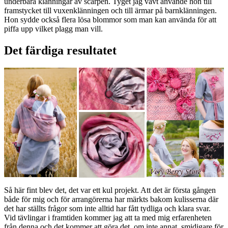
underbara klänningar av scarpen. Tyget jag vävt använde hon till
framstycket till vuxenklänningen och till ärmar på barnklänningen.
Hon sydde också flera lösa blommor som man kan använda för att
piffa upp vilket plagg man vill.
Det färdiga resultatet
Så här fint blev det, det var ett kul projekt. Att det är första gången
både för mig och för arrangörerna har märkts bakom kulisserna där
det har ställts frågor som inte alltid har fått tydliga och klara svar.
Vid tävlingar i framtiden kommer jag att ta med mig erfarenheten
från denna och det kommer att göra det, om inte annat, smidigare för