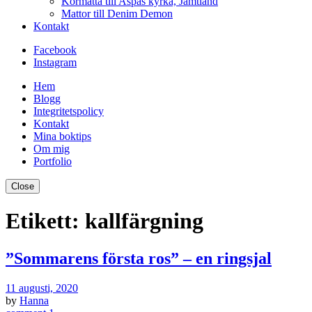
Kormatta till Aspås kyrka, Jämtland
Mattor till Denim Demon
Kontakt
Facebook
Instagram
Hem
Blogg
Integritetspolicy
Kontakt
Mina boktips
Om mig
Portfolio
Close
Etikett:
kallfärgning
”Sommarens första ros” – en ringsjal
11 augusti, 2020
by
Hanna