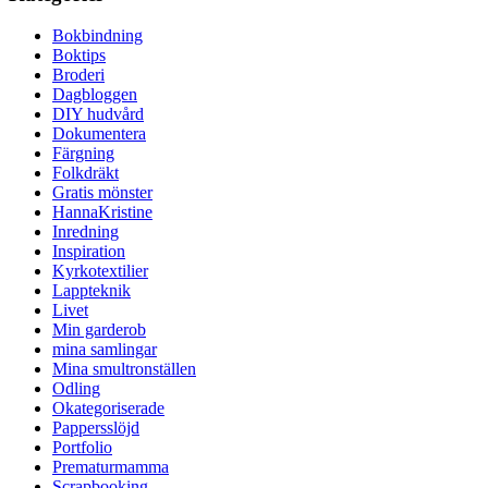
Bokbindning
Boktips
Broderi
Dagbloggen
DIY hudvård
Dokumentera
Färgning
Folkdräkt
Gratis mönster
HannaKristine
Inredning
Inspiration
Kyrkotextilier
Lappteknik
Livet
Min garderob
mina samlingar
Mina smultronställen
Odling
Okategoriserade
Pappersslöjd
Portfolio
Prematurmamma
Scrapbooking