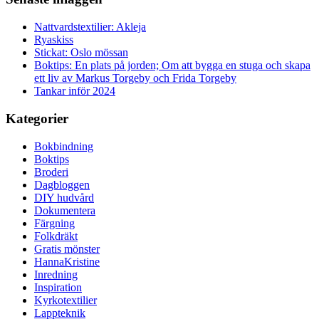
Nattvardstextilier: Akleja
Ryaskiss
Stickat: Oslo mössan
Boktips: En plats på jorden; Om att bygga en stuga och skapa
ett liv av Markus Torgeby och Frida Torgeby
Tankar inför 2024
Kategorier
Bokbindning
Boktips
Broderi
Dagbloggen
DIY hudvård
Dokumentera
Färgning
Folkdräkt
Gratis mönster
HannaKristine
Inredning
Inspiration
Kyrkotextilier
Lappteknik