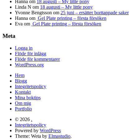
Hanna
om
18 augusti – My little pony
Linda N
om
18 augusti – My little pony
Yvonne Bengtsson
om
25 juni – ersätter borttappade saker
Hanna
om
Gel Plate printing – första försöken
Eva
om
Gel Plate printing – första försöken
Meta
Logga in
Flöde för inlägg
Flöde för kommentarer
WordPress.org
Hem
Blogg
Integritetspolicy
Kontakt
Mina boktips
Om mig
Portfolio
© 2026
.
Integritetspolicy
Powered by
WordPress
Theme: Weta by
Elmastudio
.