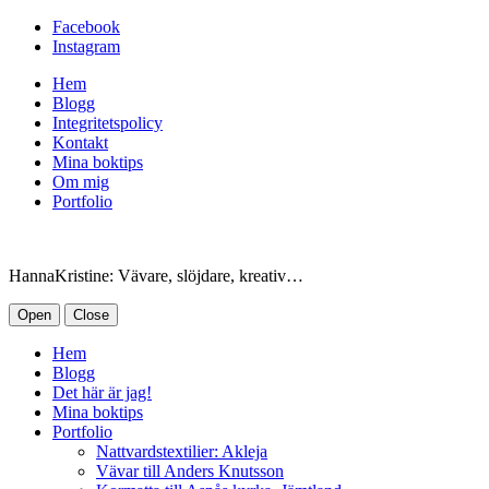
Facebook
Instagram
Hem
Blogg
Integritetspolicy
Kontakt
Mina boktips
Om mig
Portfolio
HannaKristine: Vävare, slöjdare, kreativ…
Open
Close
Hem
Blogg
Det här är jag!
Mina boktips
Portfolio
Nattvardstextilier: Akleja
Vävar till Anders Knutsson