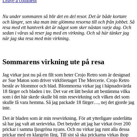
Leave a comment
Nu under sommaren så blir det en del resor. Det är både kortare
och längre, sen ska man inte glömma resorna till och från jobbet. Så
resa med ett hantverk det är något som sker nästan varje dag. Och
sedan i våras så reser jag med en virkning. Och så här tänker jag
när jag ska resa med min virkning.
Sommarens virkning ute på resa
Jag virkar just nu på en filt som heter Crojo Retro som är designad
av Sue Maton som driver virkföretaget The Mercerie. Crojo Retro
består av blommor och blad. Blommorna virkar jag i häpnadsvärda
18 färger och bladen i tre. Det var ett lätt beslut att bestämma vilka
som i det här skede skulle bli min resevirkning och vilken del som
skulle få vara hemma. Så jag packade 18 färger…, nej det gjorde jag
inte.
Det är bladen som är min resevirkning. För att ytterligare underlätta
så har jag valt att serievirka. Det betyder att jag har virkat över 200
prickar i samma ljusgröna nyans. Och nu virkar jag runt alla dessa
prickar med en klargrön färg. Till sist så ska prickarna virkas ihop