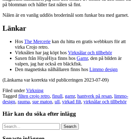
på blomman och håller fast nålen så fint.
Nålen är en vanlig uddlös broderinål som funkar bra med garnet.
Länkar
Hos
The Mercerie
kan du hitta en gratis webbkurs för att
virka Crojo retro.
Virknålen har jag köpt hos
Virknålar och tillbehör
Saxen från HiyaHiya finns hos
Garnr
, den på bilden är
valpen, jag har också en bläckfisk.
Den magnetiska nålhållaren finns hos
Limmo
design
(Länkarna var korrekta vid publiceringen 2023-07-09)
Filed under
Virkning
Tagged
filten crojo retro
,
finull
,
garnr
,
hantverk på resan
,
limmo-
design
,
rauma
,
sue maton
,
ull
,
virkad filt
,
virknålar och tillbehör
Här kan du söka efter inlägg
Search
Senaste inläggen