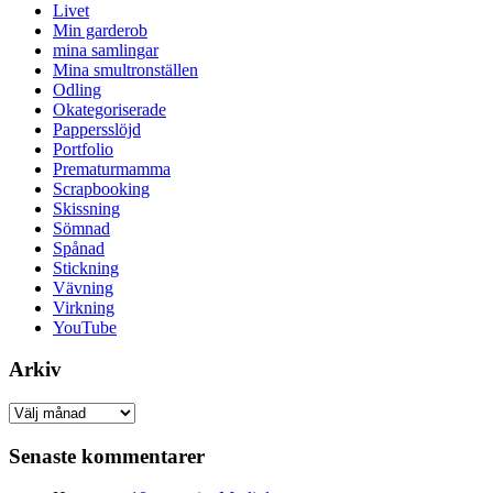
Livet
Min garderob
mina samlingar
Mina smultronställen
Odling
Okategoriserade
Pappersslöjd
Portfolio
Prematurmamma
Scrapbooking
Skissning
Sömnad
Spånad
Stickning
Vävning
Virkning
YouTube
Arkiv
Arkiv
Senaste kommentarer