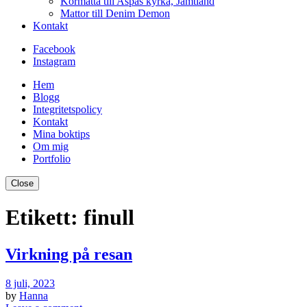
Kormatta till Aspås kyrka, Jämtland
Mattor till Denim Demon
Kontakt
Facebook
Instagram
Hem
Blogg
Integritetspolicy
Kontakt
Mina boktips
Om mig
Portfolio
Close
Etikett:
finull
Virkning på resan
8 juli, 2023
by
Hanna