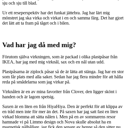
sju och sju till blad.
Ur ett reseperspektiv har det funkat jättebra. Jag har lärt mig
mönstret jag ska virka och virkat i en och samma färg. Det har gjort
det lätt att ta fram på tåget och i bilen.
Vad har jag då med mig?
Förutom själva virkningen, som är packad i olika plastpåsar från
IKEA, har jag med mig virknål, sax och en nål utan udd.
Plastpåsarna är ziplock påsar så de är lätta att stänga. Jag har en stor
som får plats med alla saker. Sedan har jag flera mindre för att hålla
reda på smådelarna som jag virkar på.
Virknålen är en av mina favoriter från Clover, den ligger skönt i
handen och är lagom spetsig.
Saxen är en liten en från HiyaHiya. Den är perfekt för att klippa av
en tråd men inte för mer än det. På saxen har jag satt fast en liten
virkad blomma att sätta nålen i. Men på en av sommarens resor
hamnade vi på Limmo design och Nova skulle absolut ha en
magnetisk nålhållare, jag fick den senare av henne så den sitter nu