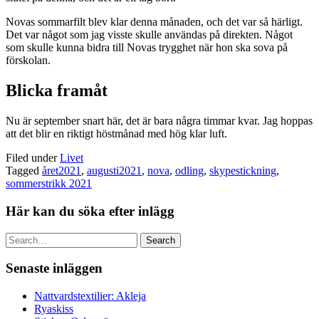
Novas sommarfilt blev klar denna månaden, och det var så härligt.
Det var något som jag visste skulle användas på direkten. Något
som skulle kunna bidra till Novas trygghet när hon ska sova på
förskolan.
Blicka framåt
Nu är september snart här, det är bara några timmar kvar. Jag hoppas
att det blir en riktigt höstmånad med hög klar luft.
Filed under
Livet
Tagged
året2021
,
augusti2021
,
nova
,
odling
,
skypestickning
,
sommerstrikk 2021
Här kan du söka efter inlägg
Search
Senaste inläggen
Nattvardstextilier: Akleja
Ryaskiss