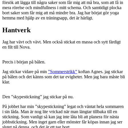
försök att lägga till några saker som får mig att må bra, som att få in
mera rörelse och mindfullness i mitt schema. Och samtidigt plocka
bort saker som får mig att må mindre bra. Jag har börjat gör yoga
hemma med hjälp av en träningsapp, det är härligt.
Hantverk
Jag har vävt och vävt. Men också stickat en massa och sytt färdigt
en filt till Nova.
Precis i början på bålen.
Jag stickar vidare på min
”Sommerstrikk”
koftan Agnes. jag stickar
på bålen och det känns som det tar evigheter. Men jag bara måste bli
klar.
Den ”skypestickning” jag stickar på nu.
På jobbet har min ”skypestickning” legat och väntat hela sommaren
i sin låda. Man är nog lite vrickad när man längtar tillbaka till en
stickning. Som vanligt så kan jag inte låta bli att planera för nästa
jobbstickning. Men inget garn eller mönster får köpas innan jag ser
slutet på denna, och det är ett tag bort.