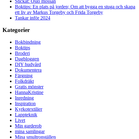
Stickat: Oslo mössan
Boktips: En plats på jorden; Om att bygga en stuga och skapa
ett liv av Markus Torgeby och Frida Torgeby
Tankar inför 2024
Kategorier
Bokbindning
Boktips
Broderi
Dagbloggen
DIY hudvård
Dokumentera
Färgning
Folkdräkt
Gratis mönster
HannaKristine
Inredning
Inspiration
Kyrkotextilier
Lappteknik
Livet
Min garderob
mina samlingar
Mina smultronställen