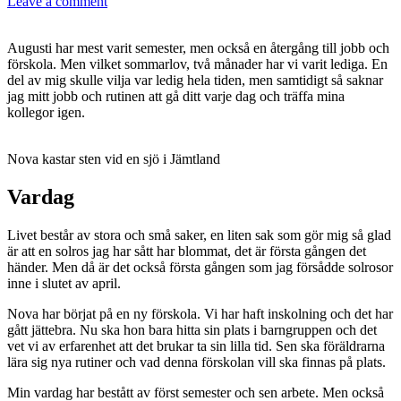
Leave a comment
Augusti har mest varit semester, men också en återgång till jobb och
förskola. Men vilket sommarlov, två månader har vi varit lediga. En
del av mig skulle vilja var ledig hela tiden, men samtidigt så saknar
jag mitt jobb och rutinen att gå ditt varje dag och träffa mina
kollegor igen.
Nova kastar sten vid en sjö i Jämtland
Vardag
Livet består av stora och små saker, en liten sak som gör mig så glad
är att en solros jag har sått har blommat, det är första gången det
händer. Men då är det också första gången som jag försådde solrosor
inne i slutet av april.
Nova har börjat på en ny förskola. Vi har haft inskolning och det har
gått jättebra. Nu ska hon bara hitta sin plats i barngruppen och det
vet vi av erfarenhet att det brukar ta sin lilla tid. Sen ska föräldrarna
lära sig nya rutiner och vad denna förskolan vill ska finnas på plats.
Min vardag har bestått av först semester och sen arbete. Men också