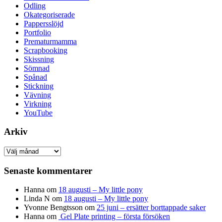
Odling
Okategoriserade
Pappersslöjd
Portfolio
Prematurmamma
Scrapbooking
Skissning
Sömnad
Spånad
Stickning
Vävning
Virkning
YouTube
Arkiv
Arkiv
Senaste kommentarer
Hanna
om
18 augusti – My little pony
Linda N
om
18 augusti – My little pony
Yvonne Bengtsson
om
25 juni – ersätter borttappade saker
Hanna
om
Gel Plate printing – första försöken