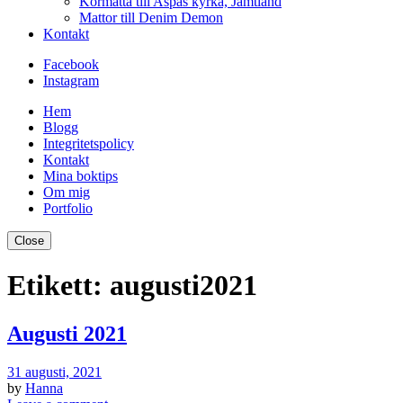
Kormatta till Aspås kyrka, Jämtland
Mattor till Denim Demon
Kontakt
Facebook
Instagram
Hem
Blogg
Integritetspolicy
Kontakt
Mina boktips
Om mig
Portfolio
Close
Etikett:
augusti2021
Augusti 2021
31 augusti, 2021
by
Hanna