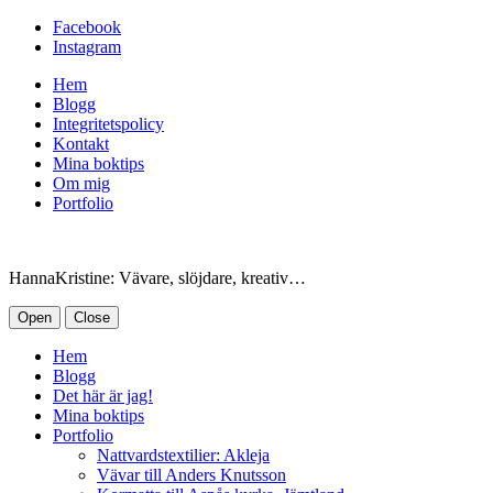
Facebook
Instagram
Hem
Blogg
Integritetspolicy
Kontakt
Mina boktips
Om mig
Portfolio
HannaKristine: Vävare, slöjdare, kreativ…
Open
Close
Hem
Blogg
Det här är jag!
Mina boktips
Portfolio
Nattvardstextilier: Akleja
Vävar till Anders Knutsson