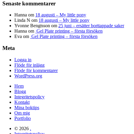
Senaste kommentarer
Hanna
om
18 augusti – My little pony
Linda N
om
18 augusti – My little pony
Yvonne Bengtsson
om
25 juni – ersätter borttappade saker
Hanna
om
Gel Plate printing – första försöken
Eva
om
Gel Plate printing – första försöken
Meta
Logga in
Flöde för inlägg
Flöde för kommentarer
WordPress.org
Hem
Blogg
Integritetspolicy
Kontakt
Mina boktips
Om mig
Portfolio
© 2026
.
Integritetspolicy