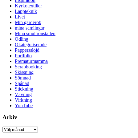
Inspiration
Kyrkotextilier
Lappteknik
Livet
Min garderob
mina samlingar
Mina smultronställen
Odling
Okategoriserade
Pappersslöjd
Portfolio
Prematurmamma
Scrapbooking
Skissning
Sömnad
Spånad
Stickning
Vävning
Virkning
YouTube
Arkiv
Arkiv