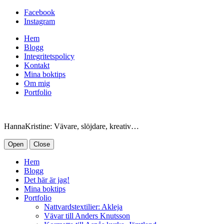
Facebook
Instagram
Hem
Blogg
Integritetspolicy
Kontakt
Mina boktips
Om mig
Portfolio
HannaKristine: Vävare, slöjdare, kreativ…
Open
Close
Hem
Blogg
Det här är jag!
Mina boktips
Portfolio
Nattvardstextilier: Akleja
Vävar till Anders Knutsson