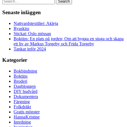
Search
Senaste inläggen
Nattvardstextilier: Akleja
Ryaskiss
Stickat: Oslo mössan
Boktips: En plats på jorden; Om att bygga en stuga och skapa
ett liv av Markus Torgeby och Frida Torgeby
Tankar inför 2024
Kategorier
Bokbindning
Boktips
Broderi
Dagbloggen
DIY hudvård
Dokumentera
Färgning
Folkdräkt
Gratis mönster
HannaKristine
Inredning