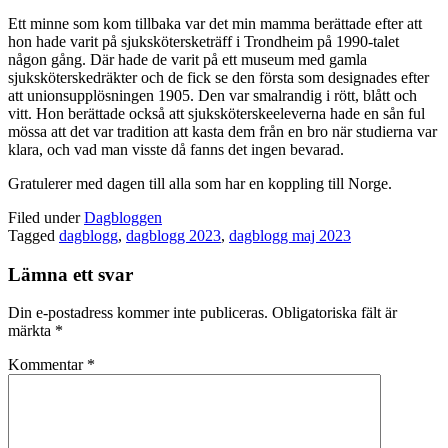
Ett minne som kom tillbaka var det min mamma berättade efter att
hon hade varit på sjukskötersketräff i Trondheim på 1990-talet
någon gång. Där hade de varit på ett museum med gamla
sjuksköterskedräkter och de fick se den första som designades efter
att unionsupplösningen 1905. Den var smalrandig i rött, blått och
vitt. Hon berättade också att sjuksköterskeeleverna hade en sån ful
mössa att det var tradition att kasta dem från en bro när studierna var
klara, och vad man visste då fanns det ingen bevarad.
Gratulerer med dagen till alla som har en koppling till Norge.
Filed under
Dagbloggen
Tagged
dagblogg
,
dagblogg 2023
,
dagblogg maj 2023
Lämna ett svar
Din e-postadress kommer inte publiceras.
Obligatoriska fält är
märkta
*
Kommentar
*