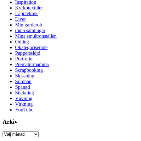
Inspiration
Kyrkotextilier
Lappteknik
Livet
Min garderob
mina samlingar
Mina smultronställen
Odling
Okategoriserade
Pappersslöjd
Portfolio
Prematurmamma
Scrapbooking
Skissning
Sömnad
Spånad
Stickning
Vävning
Virkning
YouTube
Arkiv
Arkiv