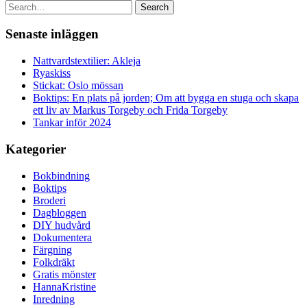
Search
Senaste inläggen
Nattvardstextilier: Akleja
Ryaskiss
Stickat: Oslo mössan
Boktips: En plats på jorden; Om att bygga en stuga och skapa
ett liv av Markus Torgeby och Frida Torgeby
Tankar inför 2024
Kategorier
Bokbindning
Boktips
Broderi
Dagbloggen
DIY hudvård
Dokumentera
Färgning
Folkdräkt
Gratis mönster
HannaKristine
Inredning