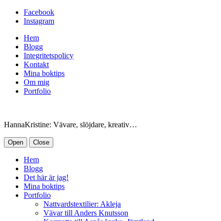
Facebook
Instagram
Hem
Blogg
Integritetspolicy
Kontakt
Mina boktips
Om mig
Portfolio
HannaKristine: Vävare, slöjdare, kreativ…
Open
Close
Hem
Blogg
Det här är jag!
Mina boktips
Portfolio
Nattvardstextilier: Akleja
Vävar till Anders Knutsson