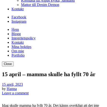
Kormatta till Aspås kyrka, Jämtland
Mattor till Denim Demon
Kontakt
Facebook
Instagram
Hem
Blogg
Integritetspolicy
Kontakt
Mina boktips
Om mig
Portfolio
Close
15 april – mamma skulle ha fyllt 70 år
15 april, 2023
by
Hanna
Leave a comment
Idag skulle mamma ha fyllt 70 år. Det känns overkligt att det inte