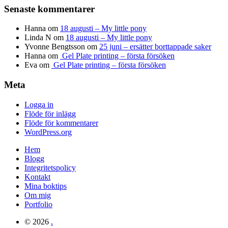
Senaste kommentarer
Hanna
om
18 augusti – My little pony
Linda N
om
18 augusti – My little pony
Yvonne Bengtsson
om
25 juni – ersätter borttappade saker
Hanna
om
Gel Plate printing – första försöken
Eva
om
Gel Plate printing – första försöken
Meta
Logga in
Flöde för inlägg
Flöde för kommentarer
WordPress.org
Hem
Blogg
Integritetspolicy
Kontakt
Mina boktips
Om mig
Portfolio
© 2026
.