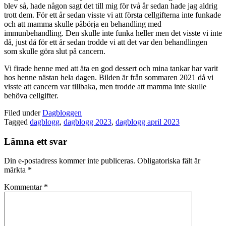
blev så, hade någon sagt det till mig för två år sedan hade jag aldrig
trott dem. För ett år sedan visste vi att första cellgifterna inte funkade
och att mamma skulle påbörja en behandling med
immunbehandling. Den skulle inte funka heller men det visste vi inte
då, just då för ett år sedan trodde vi att det var den behandlingen
som skulle göra slut på cancern.
Vi firade henne med att äta en god dessert och mina tankar har varit
hos henne nästan hela dagen. Bilden är från sommaren 2021 då vi
visste att cancern var tillbaka, men trodde att mamma inte skulle
behöva cellgifter.
Filed under
Dagbloggen
Tagged
dagblogg
,
dagblogg 2023
,
dagblogg april 2023
Lämna ett svar
Din e-postadress kommer inte publiceras.
Obligatoriska fält är
märkta
*
Kommentar
*