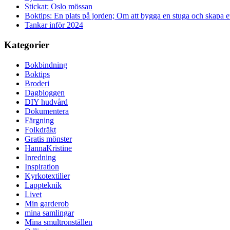
Stickat: Oslo mössan
Boktips: En plats på jorden; Om att bygga en stuga och skapa 
Tankar inför 2024
Kategorier
Bokbindning
Boktips
Broderi
Dagbloggen
DIY hudvård
Dokumentera
Färgning
Folkdräkt
Gratis mönster
HannaKristine
Inredning
Inspiration
Kyrkotextilier
Lappteknik
Livet
Min garderob
mina samlingar
Mina smultronställen