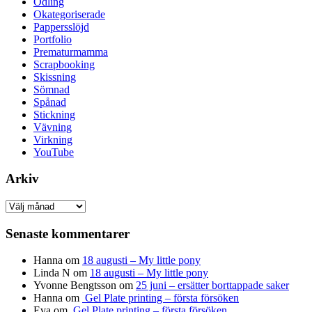
Odling
Okategoriserade
Pappersslöjd
Portfolio
Prematurmamma
Scrapbooking
Skissning
Sömnad
Spånad
Stickning
Vävning
Virkning
YouTube
Arkiv
Arkiv
Senaste kommentarer
Hanna
om
18 augusti – My little pony
Linda N
om
18 augusti – My little pony
Yvonne Bengtsson
om
25 juni – ersätter borttappade saker
Hanna
om
Gel Plate printing – första försöken
Eva
om
Gel Plate printing – första försöken