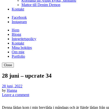
Kormatta till Aspås kyrka, Jämtland
Mattor till Denim Demon
Kontakt
Facebook
Instagram
Hem
Blogg
Integritetspolicy
Kontakt
Mina boktips
Om mig
Portfolio
Close
28 juni – upcrate 34
28 juni, 2022
by
Hanna
Leave a comment
Denna lådan kom i min brevlåda i måndags och är fjärde lådan från up