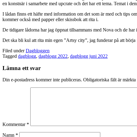
en konstnär i samarbete med upcrate och det har ett tema. Temat i den
I lådan finns ett häfte med information om det som är med och tips o
kommer också med papper eller skissbok att rita i.
De tidigare lådorna har jag öppnat tillsammans med Nova och de har in
Det ska bli kul att rita min egen ”Artsy city”, jag funderar på att bör
Filed under
Dagbloggen
Tagged
dagblogg
,
dagblogg 2022
,
dagblogg juni 2022
Lämna ett svar
Din e-postadress kommer inte publiceras.
Obligatoriska fält är märkta
Kommentar
*
Namn
*