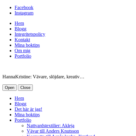
Facebook
Instagram
Hem
Blogg
Integritetspolicy
Kontakt
Mina boktips
Om mig
Portfolio
HannaKristine: Vävare, slöjdare, kreativ…
Open
Close
Hem
Blogg
Det här är jag!
Mina boktips
Portfolio
Nattvardstextilier: Akleja
Vävar till Anders Knutsson