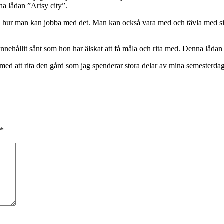
na lådan ”Artsy city”.
m hur man kan jobba med det. Man kan också vara med och tävla med sin
nehållit sånt som hon har älskat att få måla och rita med. Denna lådan k
ja med att rita den gård som jag spenderar stora delar av mina semesterda
*