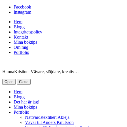
Facebook
Instagram
Hem
Blogg
Integritetspolicy
Kontakt
Mina boktips
Om mig
Portfolio
HannaKristine: Vävare, slöjdare, kreativ…
Open
Close
Hem
Blogg
Det här är jag!
Mina boktips
Portfolio
Nattvardstextilier: Akleja
Vävar till Anders Knutsson