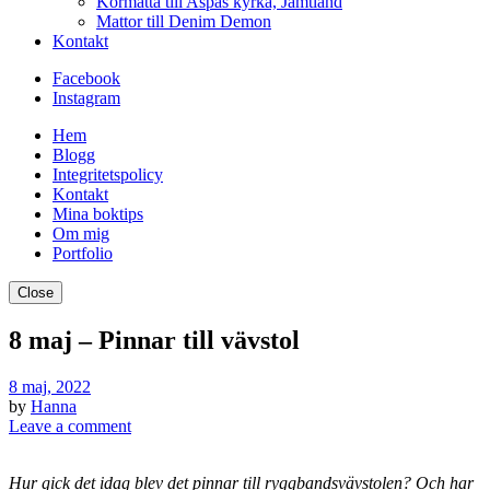
Kormatta till Aspås kyrka, Jämtland
Mattor till Denim Demon
Kontakt
Facebook
Instagram
Hem
Blogg
Integritetspolicy
Kontakt
Mina boktips
Om mig
Portfolio
Close
8 maj – Pinnar till vävstol
8 maj, 2022
by
Hanna
Leave a comment
Hur gick det idag blev det pinnar till ryggbandsvävstolen? Och har