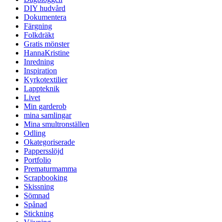
DIY hudvård
Dokumentera
Färgning
Folkdräkt
Gratis mönster
HannaKristine
Inredning
Inspiration
Kyrkotextilier
Lappteknik
Livet
Min garderob
mina samlingar
Mina smultronställen
Odling
Okategoriserade
Pappersslöjd
Portfolio
Prematurmamma
Scrapbooking
Skissning
Sömnad
Spånad
Stickning