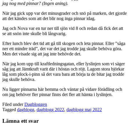
jag nog med pinnar? (Ingen aning).
När jag gick upp var det minusgrader och snö på marken, det gjorde
att det kändes som att det blir nog inga pinnar idag.
Jag och Nova var en tur ner till sjön vid 8 och redan då fick det att
se att snön inte skulle bli långvarig.
Efter lunch blev det tid att gå till skogen och leta pinnar. Eller ”såga
ner ett mindre träd”, det var det jag trodde jag skulle behöva göra.
Men det visade sig att jag inte behövde det.
När jag kom upp till kraftledningsgatan, eller lyslinjen som vi säger
såg jag att Jämtkraft varit där i höstas och röjt. Lagom stora björkar
låg som plock-i-pinn så det vara bara att börja ta de bitar jag trodde
jag skulle behöva.
Nu ligger pinnarna här hemma och väntar på vidare förädling och
om jag behöver fler pinnar finns det fler att hämta i lyslinjen.
Filed under
Dagbloggen
Tagged
dagblogg
,
dagblogg 2022
,
dagblogg maj 2022
Lämna ett svar