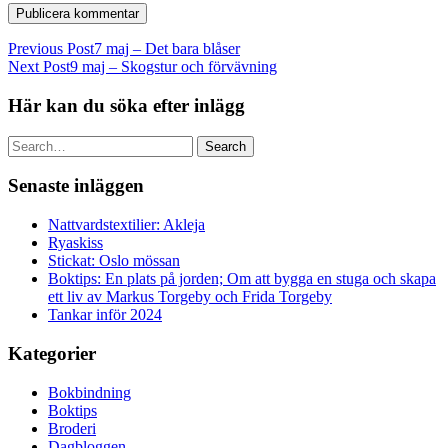
Previous Post
7 maj – Det bara blåser
Next Post
9 maj – Skogstur och förvävning
Här kan du söka efter inlägg
Search
Senaste inläggen
Nattvardstextilier: Akleja
Ryaskiss
Stickat: Oslo mössan
Boktips: En plats på jorden; Om att bygga en stuga och skapa
ett liv av Markus Torgeby och Frida Torgeby
Tankar inför 2024
Kategorier
Bokbindning
Boktips
Broderi
Dagbloggen