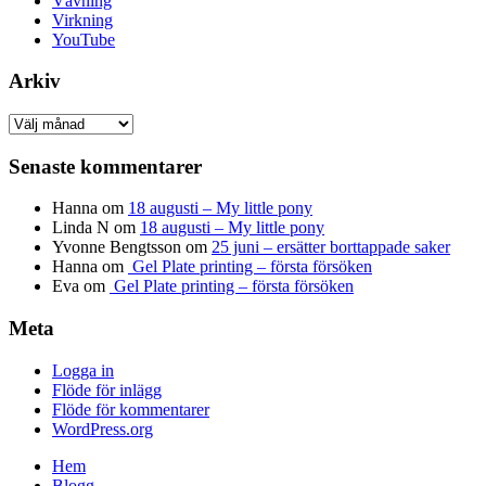
Vävning
Virkning
YouTube
Arkiv
Arkiv
Senaste kommentarer
Hanna
om
18 augusti – My little pony
Linda N
om
18 augusti – My little pony
Yvonne Bengtsson
om
25 juni – ersätter borttappade saker
Hanna
om
Gel Plate printing – första försöken
Eva
om
Gel Plate printing – första försöken
Meta
Logga in
Flöde för inlägg
Flöde för kommentarer
WordPress.org
Hem
Blogg