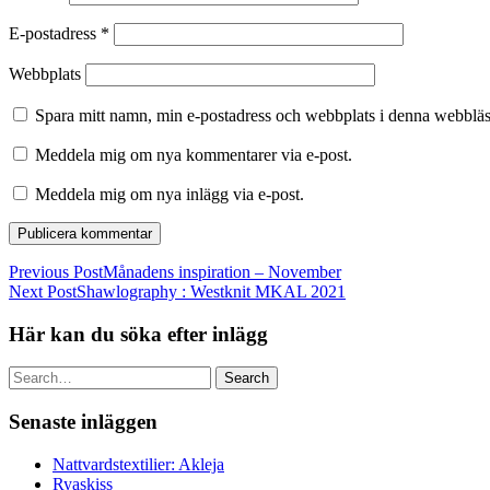
E-postadress
*
Webbplats
Spara mitt namn, min e-postadress och webbplats i denna webbläsa
Meddela mig om nya kommentarer via e-post.
Meddela mig om nya inlägg via e-post.
Previous Post
Månadens inspiration – November
Next Post
Shawlography : Westknit MKAL 2021
Här kan du söka efter inlägg
Search
Senaste inläggen
Nattvardstextilier: Akleja
Ryaskiss