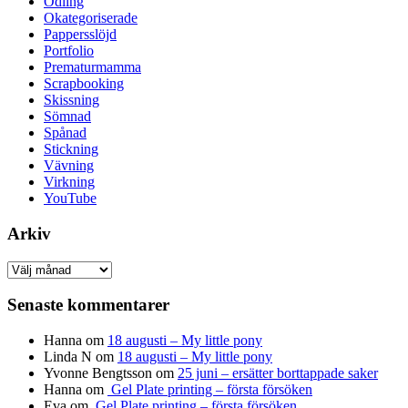
Odling
Okategoriserade
Pappersslöjd
Portfolio
Prematurmamma
Scrapbooking
Skissning
Sömnad
Spånad
Stickning
Vävning
Virkning
YouTube
Arkiv
Arkiv
Senaste kommentarer
Hanna
om
18 augusti – My little pony
Linda N
om
18 augusti – My little pony
Yvonne Bengtsson
om
25 juni – ersätter borttappade saker
Hanna
om
Gel Plate printing – första försöken
Eva
om
Gel Plate printing – första försöken