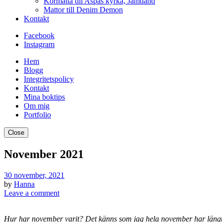
Kormatta till Aspås kyrka, Jämtland
Mattor till Denim Demon
Kontakt
Facebook
Instagram
Hem
Blogg
Integritetspolicy
Kontakt
Mina boktips
Om mig
Portfolio
Close
November 2021
30 november, 2021
by
Hanna
Leave a comment
Hur har november varit? Det känns som jag hela november har längta