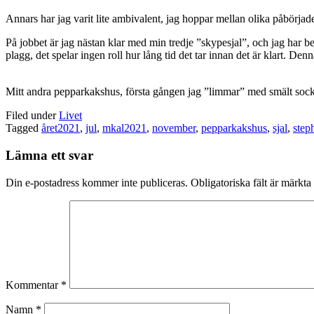
Annars har jag varit lite ambivalent, jag hoppar mellan olika påbörjade
På jobbet är jag nästan klar med min tredje ”skypesjal”, och jag har be
plagg, det spelar ingen roll hur lång tid det tar innan det är klart. Denn
Mitt andra pepparkakshus, första gången jag ”limmar” med smält sock
Filed under
Livet
Tagged
året2021
,
jul
,
mkal2021
,
november
,
pepparkakshus
,
sjal
,
step
Lämna ett svar
Din e-postadress kommer inte publiceras.
Obligatoriska fält är märkta
Kommentar
*
Namn
*