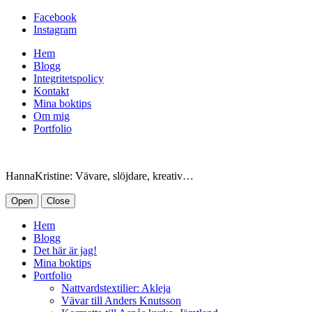
Facebook
Instagram
Hem
Blogg
Integritetspolicy
Kontakt
Mina boktips
Om mig
Portfolio
HannaKristine: Vävare, slöjdare, kreativ…
Open
Close
Hem
Blogg
Det här är jag!
Mina boktips
Portfolio
Nattvardstextilier: Akleja
Vävar till Anders Knutsson