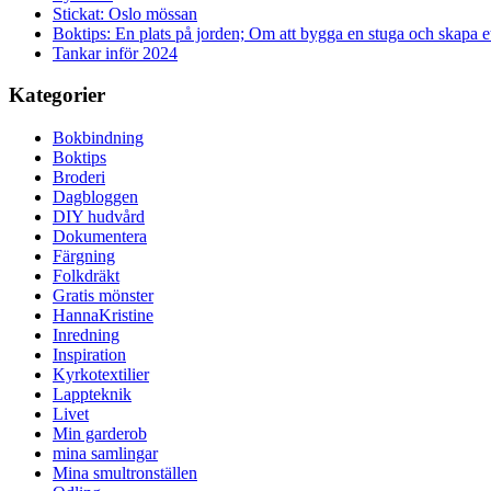
Stickat: Oslo mössan
Boktips: En plats på jorden; Om att bygga en stuga och skapa 
Tankar inför 2024
Kategorier
Bokbindning
Boktips
Broderi
Dagbloggen
DIY hudvård
Dokumentera
Färgning
Folkdräkt
Gratis mönster
HannaKristine
Inredning
Inspiration
Kyrkotextilier
Lappteknik
Livet
Min garderob
mina samlingar
Mina smultronställen