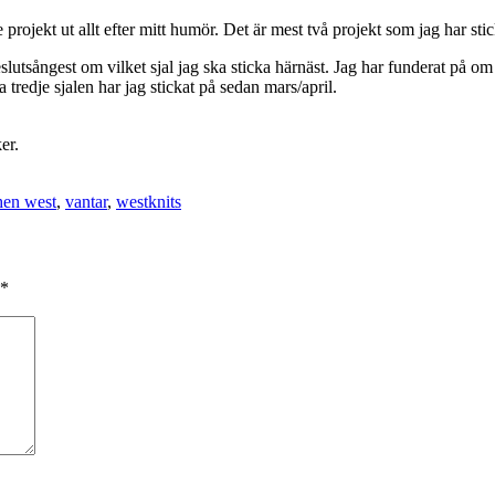
 projekt ut allt efter mitt humör. Det är mest två projekt som jag har s
slutsångest om vilket sjal jag ska sticka härnäst. Jag har funderat på om
a tredje sjalen har jag stickat på sedan mars/april.
er.
hen west
,
vantar
,
westknits
*