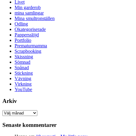
Livet
Min garderob
mina samlingar
Mina smultronställen
Odling
Okategoriserade
Pappersslöjd
Portfolio
Prematurmamma
Scrapbooking
Skissning
Sömnad
Spånad
Stickning
Vävning
Virkning
YouTube
Arkiv
Arkiv
Senaste kommentarer