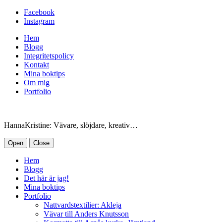
Facebook
Instagram
Hem
Blogg
Integritetspolicy
Kontakt
Mina boktips
Om mig
Portfolio
HannaKristine: Vävare, slöjdare, kreativ…
Open
Close
Hem
Blogg
Det här är jag!
Mina boktips
Portfolio
Nattvardstextilier: Akleja
Vävar till Anders Knutsson