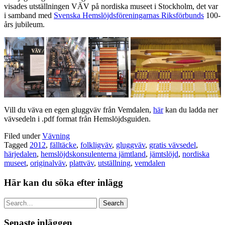
visades utställningen VÄV på nordiska museet i Stockholm, det var
i samband med
Svenska Hemslöjdsföreningarnas Riksförbunds
100-
års jubileum.
Vill du väva en egen gluggväv från Vemdalen,
här
kan du ladda ner
vävsedeln i .pdf format från Hemslöjdsguiden.
Filed under
Vävning
Tagged
2012
,
fälltäcke
,
folkligväv
,
gluggväv
,
gratis vävsedel
,
härjedalen
,
hemslöjdskonsulenterna jämtland
,
jämtslöjd
,
nordiska
museet
,
originalväv
,
plattväv
,
utställning
,
vemdalen
Här kan du söka efter inlägg
Search
Senaste inläggen