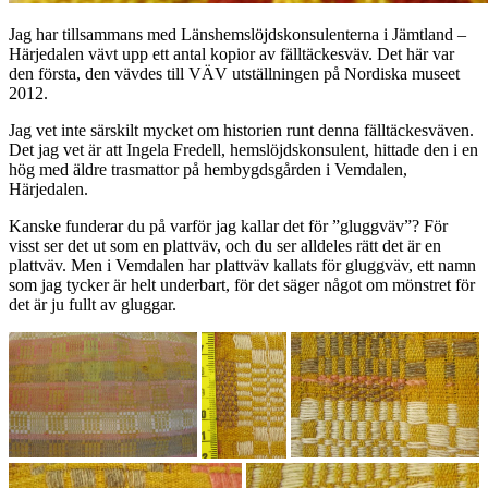
Jag har tillsammans med Länshemslöjdskonsulenterna i Jämtland –
Härjedalen vävt upp ett antal kopior av fälltäckesväv. Det här var
den första, den vävdes till VÄV utställningen på Nordiska museet
2012.
Jag vet inte särskilt mycket om historien runt denna fälltäckesväven.
Det jag vet är att Ingela Fredell, hemslöjdskonsulent, hittade den i en
hög med äldre trasmattor på hembygdsgården i Vemdalen,
Härjedalen.
Kanske funderar du på varför jag kallar det för ”gluggväv”? För
visst ser det ut som en plattväv, och du ser alldeles rätt det är en
plattväv. Men i Vemdalen har plattväv kallats för gluggväv, ett namn
som jag tycker är helt underbart, för det säger något om mönstret för
det är ju fullt av gluggar.