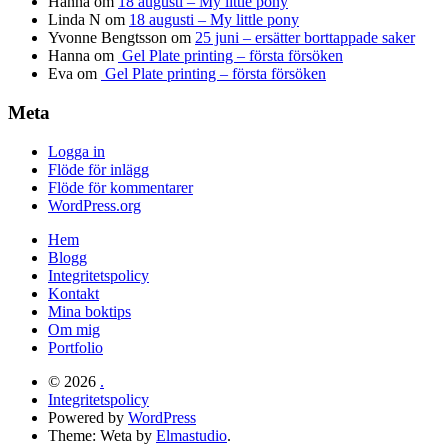
Hanna
om
18 augusti – My little pony
Linda N
om
18 augusti – My little pony
Yvonne Bengtsson
om
25 juni – ersätter borttappade saker
Hanna
om
Gel Plate printing – första försöken
Eva
om
Gel Plate printing – första försöken
Meta
Logga in
Flöde för inlägg
Flöde för kommentarer
WordPress.org
Hem
Blogg
Integritetspolicy
Kontakt
Mina boktips
Om mig
Portfolio
© 2026
.
Integritetspolicy
Powered by
WordPress
Theme: Weta by
Elmastudio
.