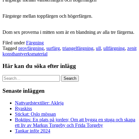
Färgstege mellan toppfärgen och högerfärgen.
Dom sex proverna i mitten som är en blandning av alla tre färgerna.
Filed under
Färgning
Tagged
provfärgning
,
surfärg
,
triangelfärgning
,
ull
,
ullfärgning
,
zenit
konsthantverksmaterial
Här kan du söka efter inlägg
Search
Senaste inläggen
Nattvardstextilier: Akleja
Ryaskiss
Stickat: Oslo mössan
Boktips: En plats på jorden; Om att bygga en stuga och skapa
ett liv av Markus Torgeby och Frida Torgeby
Tankar inför 2024