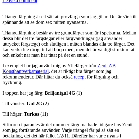
Leave a comment
Triangelfärgning är ett sätt att provfärga som jag gillar. Det är särskilt
spännande att se dom sex mitten nyanserna.
Triangelfärgning består av tre grundfärger som är i spetsarna. Mellan
dessa blir det tre färgstegar eller färgvandringar (jag använder
uttrycket färgstege) och slutligen i mitten blandas alla tre färger. Det
kan verka lite rörigt till att börja med, men det är väldigt strukturerat
och enkelt när man har tittat på det en stund.
I exemplet har jag använt mig av Yllefärger från
Zenit AB
Konsthantverksmaterial
, det är riktigt bra färger som jag
rekommenderar. Där hittar du också
recept
för färgning och
tryckning.
I toppen har jag färg:
Briljantgul 4G
(1)
Till vänster:
Gul 2G
(2)
Till höger:
Turkos
(11)
Siffrorna i parantes är det nummer färgerna hade tidigare hos Zenit
som jag fortfarande använder. Varje triangel får på så sätt en
betäkning, det det här fallet 1/2/11. Därefter har varje nyans i