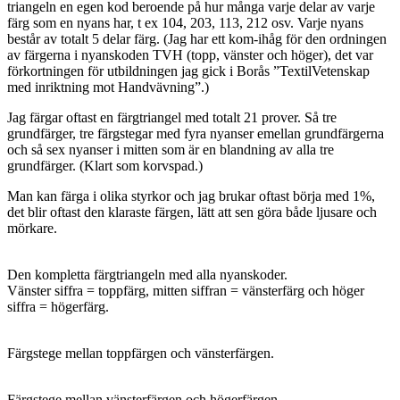
triangeln en egen kod beroende på hur många varje delar av varje
färg som en nyans har, t ex 104, 203, 113, 212 osv. Varje nyans
består av totalt 5 delar färg. (Jag har ett kom-ihåg för den ordningen
av färgerna i nyanskoden TVH (topp, vänster och höger), det var
förkortningen för utbildningen jag gick i Borås ”TextilVetenskap
med inriktning mot Handvävning”.)
Jag färgar oftast en färgtriangel med totalt 21 prover. Så tre
grundfärger, tre färgstegar med fyra nyanser emellan grundfärgerna
och så sex nyanser i mitten som är en blandning av alla tre
grundfärger. (Klart som korvspad.)
Man kan färga i olika styrkor och jag brukar oftast börja med 1%,
det blir oftast den klaraste färgen, lätt att sen göra både ljusare och
mörkare.
Den kompletta färgtriangeln med alla nyanskoder.
Vänster siffra = toppfärg, mitten siffran = vänsterfärg och höger
siffra = högerfärg.
Färgstege mellan toppfärgen och vänsterfärgen.
Färgstege mellan vänsterfärgen och högerfärgen