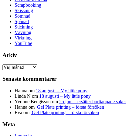
Scrapbooking
Skissning
Sömnad
Spånad
Stickning
Vävning
Virkning
YouTube
Arkiv
Arkiv
Senaste kommentarer
Hanna
om
18 augusti – My little pony
Linda N
om
18 augusti – My little pony
Yvonne Bengtsson
om
25 juni – ersätter borttappade saker
Hanna
om
Gel Plate printing – första försöken
Eva
om
Gel Plate printing – första försöken
Meta
Logga in