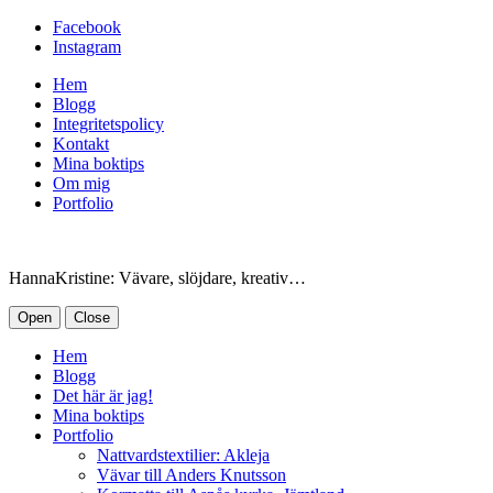
Facebook
Instagram
Hem
Blogg
Integritetspolicy
Kontakt
Mina boktips
Om mig
Portfolio
HannaKristine: Vävare, slöjdare, kreativ…
Open
Close
Hem
Blogg
Det här är jag!
Mina boktips
Portfolio
Nattvardstextilier: Akleja
Vävar till Anders Knutsson