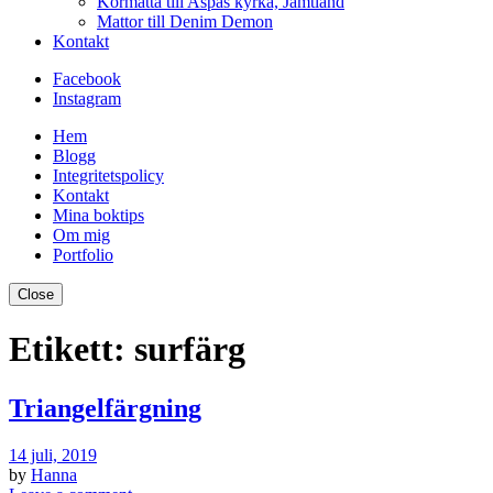
Kormatta till Aspås kyrka, Jämtland
Mattor till Denim Demon
Kontakt
Facebook
Instagram
Hem
Blogg
Integritetspolicy
Kontakt
Mina boktips
Om mig
Portfolio
Close
Etikett:
surfärg
Triangelfärgning
14 juli, 2019
by
Hanna