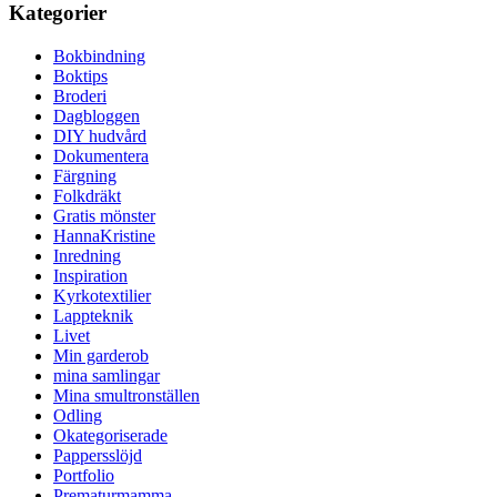
Kategorier
Bokbindning
Boktips
Broderi
Dagbloggen
DIY hudvård
Dokumentera
Färgning
Folkdräkt
Gratis mönster
HannaKristine
Inredning
Inspiration
Kyrkotextilier
Lappteknik
Livet
Min garderob
mina samlingar
Mina smultronställen
Odling
Okategoriserade
Pappersslöjd
Portfolio
Prematurmamma