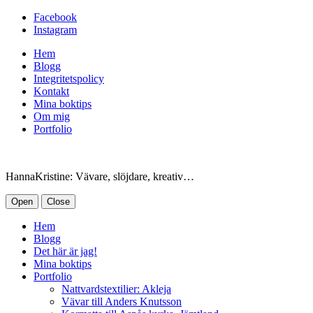
Facebook
Instagram
Hem
Blogg
Integritetspolicy
Kontakt
Mina boktips
Om mig
Portfolio
HannaKristine: Vävare, slöjdare, kreativ…
Open
Close
Hem
Blogg
Det här är jag!
Mina boktips
Portfolio
Nattvardstextilier: Akleja
Vävar till Anders Knutsson