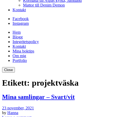
Kormatta till Aspås kyrka, Jämtland
Mattor till Denim Demon
Kontakt
Facebook
Instagram
Hem
Blogg
Integritetspolicy
Kontakt
Mina boktips
Om mig
Portfolio
Close
Etikett:
projektväska
Mina samlingar – Svart/vit
23 november, 2021
by
Hanna