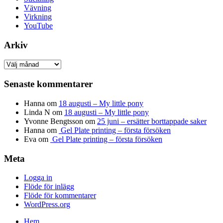
Vävning
Virkning
YouTube
Arkiv
Arkiv
Senaste kommentarer
Hanna
om
18 augusti – My little pony
Linda N
om
18 augusti – My little pony
Yvonne Bengtsson
om
25 juni – ersätter borttappade saker
Hanna
om
Gel Plate printing – första försöken
Eva
om
Gel Plate printing – första försöken
Meta
Logga in
Flöde för inlägg
Flöde för kommentarer
WordPress.org
Hem