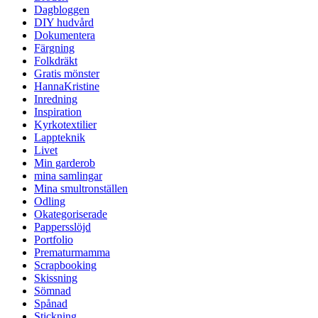
Dagbloggen
DIY hudvård
Dokumentera
Färgning
Folkdräkt
Gratis mönster
HannaKristine
Inredning
Inspiration
Kyrkotextilier
Lappteknik
Livet
Min garderob
mina samlingar
Mina smultronställen
Odling
Okategoriserade
Pappersslöjd
Portfolio
Prematurmamma
Scrapbooking
Skissning
Sömnad
Spånad
Stickning