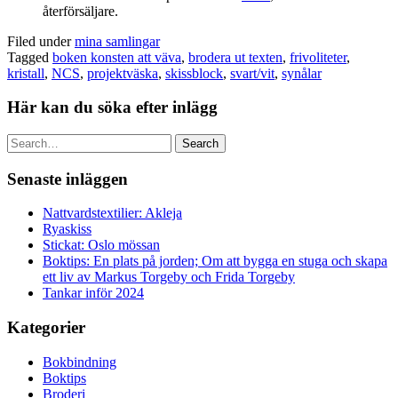
återförsäljare.
Filed under
mina samlingar
Tagged
boken konsten att väva
,
brodera ut texten
,
frivoliteter
,
kristall
,
NCS
,
projektväska
,
skissblock
,
svart/vit
,
synålar
Här kan du söka efter inlägg
Search
Senaste inläggen
Nattvardstextilier: Akleja
Ryaskiss
Stickat: Oslo mössan
Boktips: En plats på jorden; Om att bygga en stuga och skapa
ett liv av Markus Torgeby och Frida Torgeby
Tankar inför 2024
Kategorier
Bokbindning
Boktips
Broderi