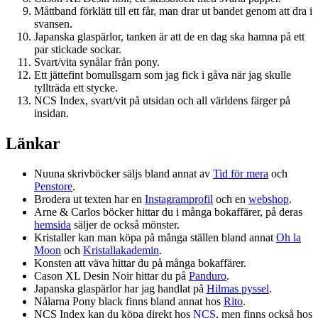
Måttband förklätt till ett får, man drar ut bandet genom att dra i
svansen.
Japanska glaspärlor, tanken är att de en dag ska hamna på ett
par stickade sockar.
Svart/vita synålar från pony.
Ett jättefint bomullsgarn som jag fick i gåva när jag skulle
tyllträda ett stycke.
NCS Index, svart/vit på utsidan och all världens färger på
insidan.
Länkar
Nuuna skrivböcker säljs bland annat av
Tid för mera
och
Penstore
.
Brodera ut texten har en
Instagramprofil
och en
webshop
.
Arne & Carlos böcker hittar du i många bokaffärer, på deras
hemsida
säljer de också mönster.
Kristaller kan man köpa på många ställen bland annat
Oh la
Moon
och
Kristallakademin
.
Konsten att väva hittar du på många bokaffärer.
Cason XL Desin Noir hittar du på
Panduro
.
Japanska glaspärlor har jag handlat på
Hilmas pyssel
.
Nålarna Pony black finns bland annat hos
Rito
.
NCS Index kan du köpa direkt hos
NCS
, men finns också hos