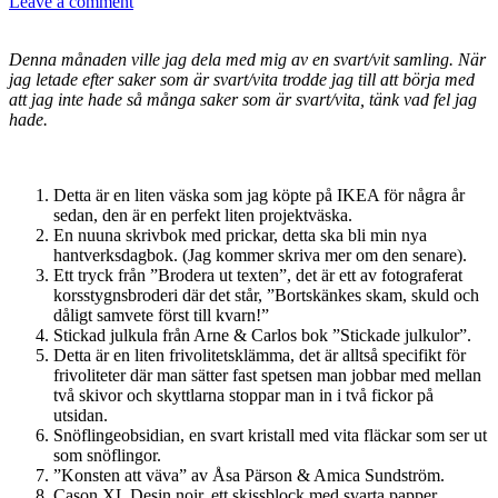
Leave a comment
Denna månaden ville jag dela med mig av en svart/vit samling.
När
jag letade efter saker som är svart/vita trodde jag till att börja med
att jag inte hade så många saker som är svart/vita, tänk vad fel jag
hade.
Detta är en liten väska som jag köpte på IKEA för några år
sedan, den är en perfekt liten projektväska.
En nuuna skrivbok med prickar, detta ska bli min nya
hantverksdagbok. (Jag kommer skriva mer om den senare).
Ett tryck från ”Brodera ut texten”, det är ett av fotograferat
korsstygnsbroderi där det står, ”Bortskänkes skam, skuld och
dåligt samvete först till kvarn!”
Stickad julkula från Arne & Carlos bok ”Stickade julkulor”.
Detta är en liten frivolitetsklämma, det är alltså specifikt för
frivoliteter där man sätter fast spetsen man jobbar med mellan
två skivor och skyttlarna stoppar man in i två fickor på
utsidan.
Snöflingeobsidian, en svart kristall med vita fläckar som ser ut
som snöflingor.
”Konsten att väva” av Åsa Pärson & Amica Sundström.
Cason XL Desin noir, ett skissblock med svarta papper.