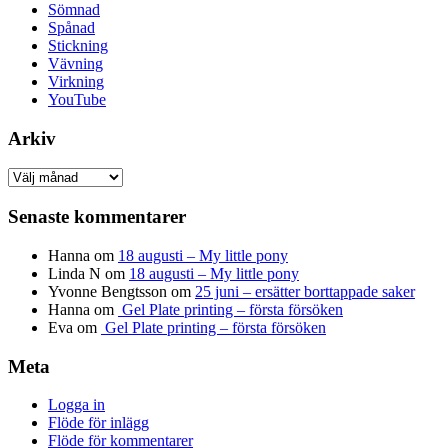
Sömnad
Spånad
Stickning
Vävning
Virkning
YouTube
Arkiv
Arkiv
Senaste kommentarer
Hanna
om
18 augusti – My little pony
Linda N
om
18 augusti – My little pony
Yvonne Bengtsson
om
25 juni – ersätter borttappade saker
Hanna
om
Gel Plate printing – första försöken
Eva
om
Gel Plate printing – första försöken
Meta
Logga in
Flöde för inlägg
Flöde för kommentarer