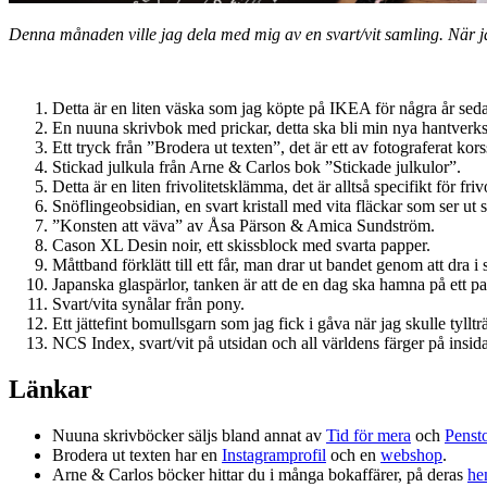
Denna månaden ville jag dela med mig av en svart/vit samling.
När j
Detta är en liten väska som jag köpte på IKEA för några år sedan
En nuuna skrivbok med prickar, detta ska bli min nya hantver
Ett tryck från ”Brodera ut texten”, det är ett av fotograferat ko
Stickad julkula från Arne & Carlos bok ”Stickade julkulor”.
Detta är en liten frivolitetsklämma, det är alltså specifikt för f
Snöflingeobsidian, en svart kristall med vita fläckar som ser ut 
”Konsten att väva” av Åsa Pärson & Amica Sundström.
Cason XL Desin noir, ett skissblock med svarta papper.
Måttband förklätt till ett får, man drar ut bandet genom att dra i
Japanska glaspärlor, tanken är att de en dag ska hamna på ett pa
Svart/vita synålar från pony.
Ett jättefint bomullsgarn som jag fick i gåva när jag skulle tylltr
NCS Index, svart/vit på utsidan och all världens färger på insid
Länkar
Nuuna skrivböcker säljs bland annat av
Tid för mera
och
Penst
Brodera ut texten har en
Instagramprofil
och en
webshop
.
Arne & Carlos böcker hittar du i många bokaffärer, på deras
he