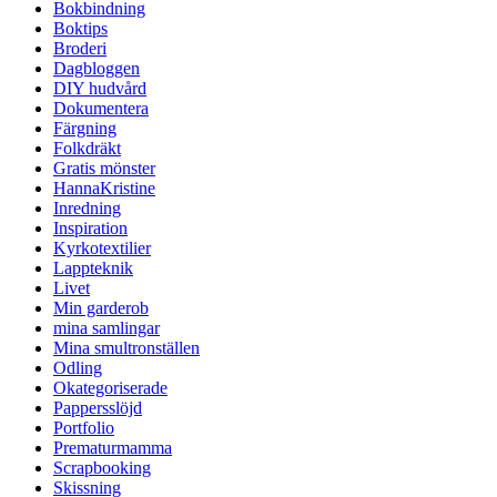
Bokbindning
Boktips
Broderi
Dagbloggen
DIY hudvård
Dokumentera
Färgning
Folkdräkt
Gratis mönster
HannaKristine
Inredning
Inspiration
Kyrkotextilier
Lappteknik
Livet
Min garderob
mina samlingar
Mina smultronställen
Odling
Okategoriserade
Pappersslöjd
Portfolio
Prematurmamma
Scrapbooking
Skissning