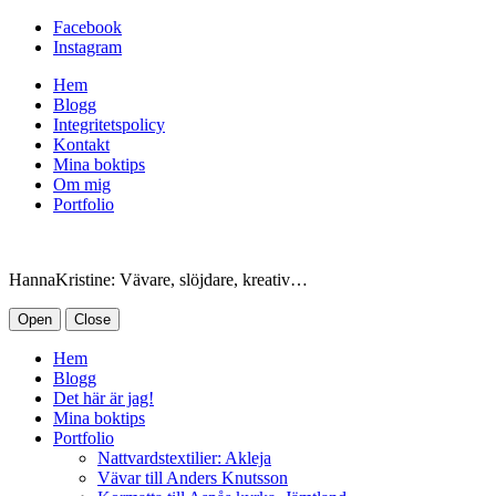
Facebook
Instagram
Hem
Blogg
Integritetspolicy
Kontakt
Mina boktips
Om mig
Portfolio
HannaKristine: Vävare, slöjdare, kreativ…
Open
Close
Hem
Blogg
Det här är jag!
Mina boktips
Portfolio
Nattvardstextilier: Akleja
Vävar till Anders Knutsson