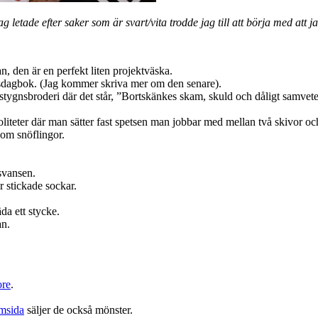
ag letade efter saker som är svart/vita trodde jag till att börja med att 
, den är en perfekt liten projektväska.
ksdagbok. (Jag kommer skriva mer om den senare).
rsstygnsbroderi där det står, ”Bortskänkes skam, skuld och dåligt samvete 
rivoliteter där man sätter fast spetsen man jobbar med mellan två skivor oc
som snöflingor.
 svansen.
r stickade sockar.
äda ett stycke.
an.
ore
.
msida
säljer de också mönster.