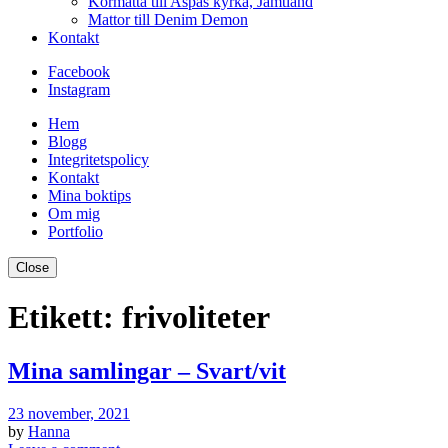
Kormatta till Aspås kyrka, Jämtland
Mattor till Denim Demon
Kontakt
Facebook
Instagram
Hem
Blogg
Integritetspolicy
Kontakt
Mina boktips
Om mig
Portfolio
Close
Etikett:
frivoliteter
Mina samlingar – Svart/vit
23 november, 2021
by
Hanna