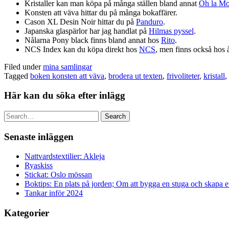
Kristaller kan man köpa på många ställen bland annat
Oh la M
Konsten att väva hittar du på många bokaffärer.
Cason XL Desin Noir hittar du på
Panduro
.
Japanska glaspärlor har jag handlat på
Hilmas pyssel
.
Nålarna Pony black finns bland annat hos
Rito
.
NCS Index kan du köpa direkt hos
NCS
, men finns också hos å
Filed under
mina samlingar
Tagged
boken konsten att väva
,
brodera ut texten
,
frivoliteter
,
kristall
,
Här kan du söka efter inlägg
Search
Senaste inläggen
Nattvardstextilier: Akleja
Ryaskiss
Stickat: Oslo mössan
Boktips: En plats på jorden; Om att bygga en stuga och skapa 
Tankar inför 2024
Kategorier