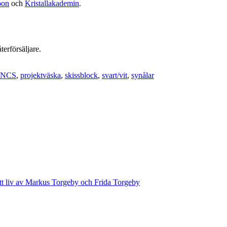
oon
och
Kristallakademin
.
terförsäljare.
NCS
,
projektväska
,
skissblock
,
svart/vit
,
synålar
ett liv av Markus Torgeby och Frida Torgeby