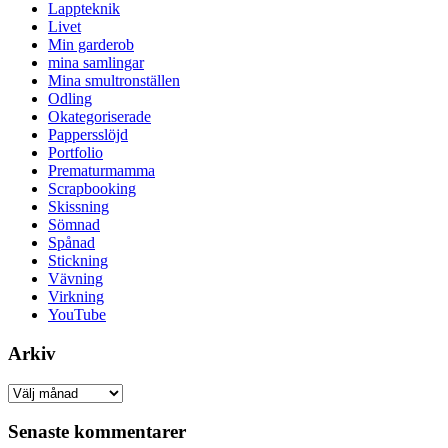
Lappteknik
Livet
Min garderob
mina samlingar
Mina smultronställen
Odling
Okategoriserade
Pappersslöjd
Portfolio
Prematurmamma
Scrapbooking
Skissning
Sömnad
Spånad
Stickning
Vävning
Virkning
YouTube
Arkiv
Arkiv
Senaste kommentarer