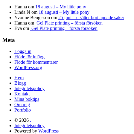
Hanna
om
18 augusti – My little pony
Linda N
om
18 augusti – My little pony
Yvonne Bengtsson
om
25 juni – ersätter borttappade saker
Hanna
om
Gel Plate printing – första försöken
Eva
om
Gel Plate printing – första försöken
Meta
Logga in
Flöde för inlägg
Flöde för kommentarer
WordPress.org
Hem
Blogg
Integritetspolicy
Kontakt
Mina boktips
Om mig
Portfolio
© 2026
.
Integritetspolicy
Powered by
WordPress