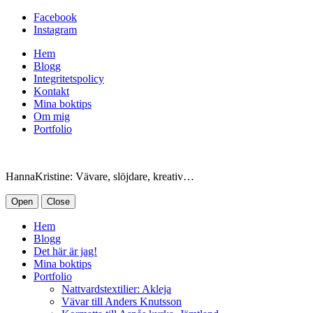
Facebook
Instagram
Hem
Blogg
Integritetspolicy
Kontakt
Mina boktips
Om mig
Portfolio
HannaKristine: Vävare, slöjdare, kreativ…
Open
Close
Hem
Blogg
Det här är jag!
Mina boktips
Portfolio
Nattvardstextilier: Akleja
Vävar till Anders Knutsson