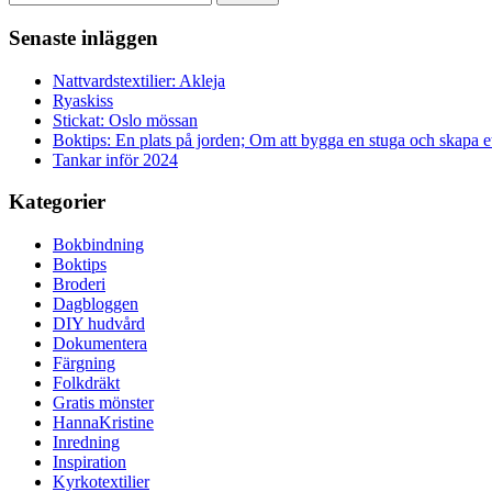
Senaste inläggen
Nattvardstextilier: Akleja
Ryaskiss
Stickat: Oslo mössan
Boktips: En plats på jorden; Om att bygga en stuga och skapa 
Tankar inför 2024
Kategorier
Bokbindning
Boktips
Broderi
Dagbloggen
DIY hudvård
Dokumentera
Färgning
Folkdräkt
Gratis mönster
HannaKristine
Inredning
Inspiration
Kyrkotextilier