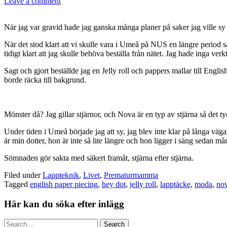
Leave a comment
När jag var gravid hade jag ganska många planer på saker jag ville sy 
När det stod klart att vi skulle vara i Umeå på NUS en längre period så 
tidigt klart att jag skulle behöva beställa från nätet. Jag hade inga ver
Sagt och gjort beställde jag en Jelly roll och pappers mallar till Engl
borde räcka till bakgrund.
Mönster då? Jag gillar stjärnor, och Nova är en typ av stjärna så det 
Under tiden i Umeå började jag att sy, jag blev inte klar på långa vägar
är min dotter, hon är inte så lite längre och hon ligger i säng sedan m
Sömnaden gör sakta med säkert framåt, stjärna efter stjärna.
Filed under
Lappteknik
,
Livet
,
Prematurmamma
Tagged
english paper piecing
,
hey dot
,
jelly roll
,
lapptäcke
,
moda
,
no
Här kan du söka efter inlägg
Search