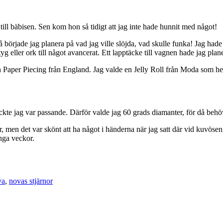
till bäbisen. Sen kom hon så tidigt att jag inte hade hunnit med något!
började jag planera på vad jag ville slöjda, vad skulle funka! Jag hade s
ktyg eller ork till något avancerat. Ett lapptäcke till vagnen hade jag plan
ish Paper Piecing från England. Jag valde en Jelly Roll från Moda som he
tyckte jag var passande. Därför valde jag 60 grads diamanter, för då behö
, men det var skönt att ha något i händerna när jag satt där vid kuvösen o
ånga veckor.
va
,
novas stjärnor