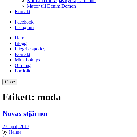
Kormatta till Aspås kyrka, Jämtland
Mattor till Denim Demon
Kontakt
Facebook
Instagram
Hem
Blogg
Integritetspolicy
Kontakt
Mina boktips
Om mig
Portfolio
Close
Etikett:
moda
Novas stjärnor
27 april, 2017
by
Hanna