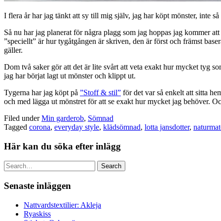
I flera år har jag tänkt att sy till mig själv, jag har köpt mönster, inte
Så nu har jag planerat för några plagg som jag hoppas jag kommer att 
”speciellt” är hur tygåtgången är skriven, den är först och främst base
gäller.
Dom två saker gör att det är lite svårt att veta exakt hur mycket tyg 
jag har börjat lagt ut mönster och klippt ut.
Tygerna har jag köpt på
”Stoff & stil”
för det var så enkelt att sitta h
och med lägga ut mönstret för att se exakt hur mycket jag behöver. Och
Filed under
Min garderob
,
Sömnad
Tagged
corona
,
everyday style
,
klädsömnad
,
lotta jansdotter
,
naturmat
Här kan du söka efter inlägg
Search
Senaste inläggen
Nattvardstextilier: Akleja
Ryaskiss