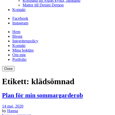
Kormatta till Aspås kyrka, Jämtland
Mattor till Denim Demon
Kontakt
Facebook
Instagram
Hem
Blogg
Integritetspolicy
Kontakt
Mina boktips
Om mig
Portfolio
Close
Etikett:
klädsömnad
Plan för min sommargarderob
14 maj, 2020
by
Hanna