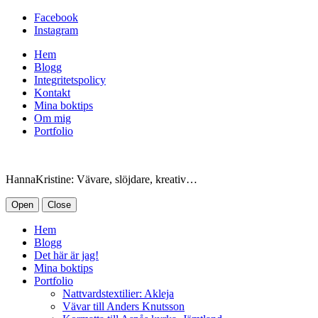
Facebook
Instagram
Hem
Blogg
Integritetspolicy
Kontakt
Mina boktips
Om mig
Portfolio
HannaKristine: Vävare, slöjdare, kreativ…
Open
Close
Hem
Blogg
Det här är jag!
Mina boktips
Portfolio
Nattvardstextilier: Akleja
Vävar till Anders Knutsson