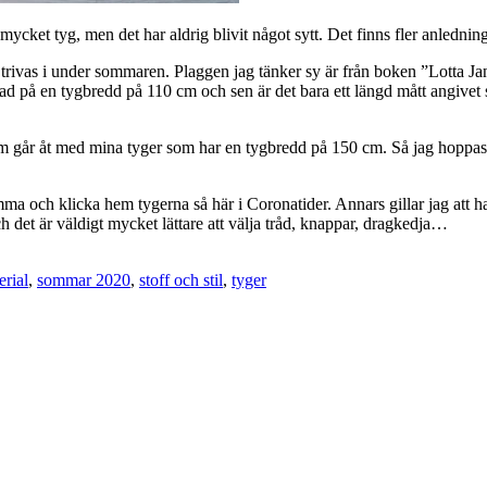
 så mycket tyg, men det har aldrig blivit något sytt. Det finns fler anledni
trivas i under sommaren. Plaggen jag tänker sy är från boken ”Lotta Jan
rad på en tygbredd på 110 cm och sen är det bara ett längd mått angivet s
som går åt med mina tyger som har en tygbredd på 150 cm. Så jag hoppas 
emma och klicka hem tygerna så här i Coronatider. Annars gillar jag att h
 det är väldigt mycket lättare att välja tråd, knappar, dragkedja…
erial
,
sommar 2020
,
stoff och stil
,
tyger