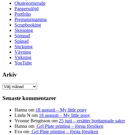
Okategoriserade
Pappersslöjd
Portfolio
Prematurmamma
Scrapbooking
Skissning
Sömnad
Spånad
Stickning
Vävning
Virkning
YouTube
Arkiv
Arkiv
Senaste kommentarer
Hanna
om
18 augusti – My little pony
Linda N
om
18 augusti – My little pony
Yvonne Bengtsson
om
25 juni – ersätter borttappade saker
Hanna
om
Gel Plate printing – första försöken
Eva
om
Gel Plate printing – första försöken