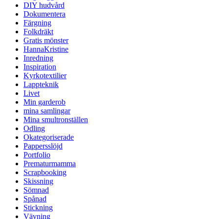
DIY hudvård
Dokumentera
Färgning
Folkdräkt
Gratis mönster
HannaKristine
Inredning
Inspiration
Kyrkotextilier
Lappteknik
Livet
Min garderob
mina samlingar
Mina smultronställen
Odling
Okategoriserade
Pappersslöjd
Portfolio
Prematurmamma
Scrapbooking
Skissning
Sömnad
Spånad
Stickning
Vävning