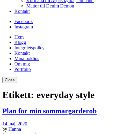
Kormatta till Aspås kyrka, Jämtland
Mattor till Denim Demon
Kontakt
Facebook
Instagram
Hem
Blogg
Integritetspolicy
Kontakt
Mina boktips
Om mig
Portfolio
Close
Etikett:
everyday style
Plan för min sommargarderob
14 maj, 2020
by
Hanna