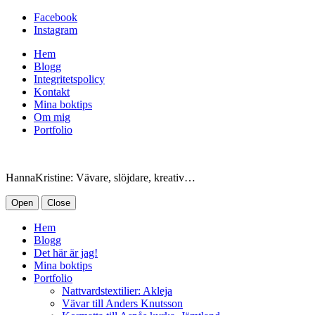
Facebook
Instagram
Hem
Blogg
Integritetspolicy
Kontakt
Mina boktips
Om mig
Portfolio
HannaKristine: Vävare, slöjdare, kreativ…
Open
Close
Hem
Blogg
Det här är jag!
Mina boktips
Portfolio
Nattvardstextilier: Akleja
Vävar till Anders Knutsson