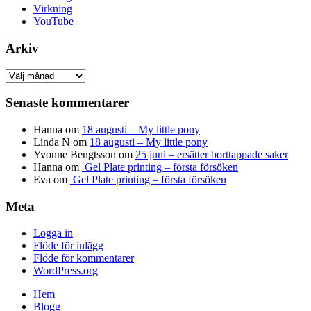
Virkning
YouTube
Arkiv
Arkiv
Senaste kommentarer
Hanna
om
18 augusti – My little pony
Linda N
om
18 augusti – My little pony
Yvonne Bengtsson
om
25 juni – ersätter borttappade saker
Hanna
om
Gel Plate printing – första försöken
Eva
om
Gel Plate printing – första försöken
Meta
Logga in
Flöde för inlägg
Flöde för kommentarer
WordPress.org
Hem
Blogg