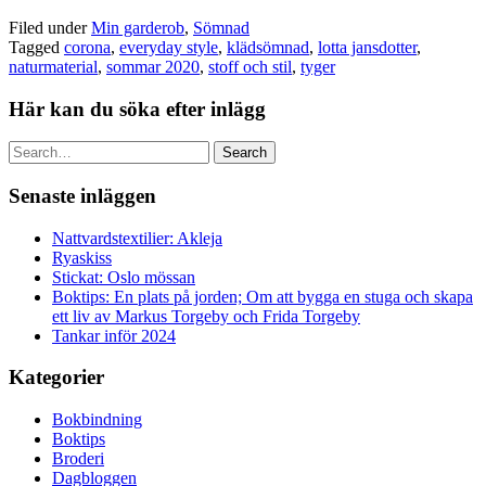
Filed under
Min garderob
,
Sömnad
Tagged
corona
,
everyday style
,
klädsömnad
,
lotta jansdotter
,
naturmaterial
,
sommar 2020
,
stoff och stil
,
tyger
Här kan du söka efter inlägg
Search
Senaste inläggen
Nattvardstextilier: Akleja
Ryaskiss
Stickat: Oslo mössan
Boktips: En plats på jorden; Om att bygga en stuga och skapa
ett liv av Markus Torgeby och Frida Torgeby
Tankar inför 2024
Kategorier
Bokbindning
Boktips
Broderi
Dagbloggen