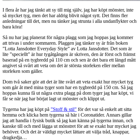
I flera år har jag tänkt att sy till mig själv, jag har köpt mönster, inte
så mycket tyg, men det har aldrig blivit något sytt. Det finns fler
anledningar till det, men nu tänker jag strunta i alla undanflykter och
bara köra!
Så nu har jag planerat för några plagg som jag hoppas jag kommer
att trivas i under sommaren. Plaggen jag tänker sy är från boken
”Lotta Jansdotter Everyday Style” av Lotta Jansdotter. Det som är
lite ”speciellt” är hur tygåtgången är skriven, den är först och främst
baserad på en tygbredd på 110 cm och sen är det bara ett längd mått
angivet så svårt att veta om det är största storleken eller mellan
storleken som gäller.
Dom två saker gör att det är lite svårt att veta exakt hur mycket tyg
som går åt med mina tyger som har en tygbredd på 150 cm. Så jag
hoppas kunna få ut några extra plagg på dom tyger jag har köpt, vi
får se när jag har börjat lagt ut mönster och klippt ut.
Tygerna har jag köpt på
”Stoff & stil”
för det var så enkelt att sitta
hemma och klicka hem tygerna så här i Coronatider. Annars gillar
jag att handla i fysisk butik så jag kan känna på tygerna innan, och
kanske till och med lägga ut mönstret för att se exakt hur mycket jag
behöver. Och det är väldigt mycket lättare att välja tråd, knappar,
dragkedja…