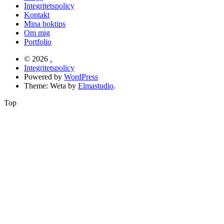
Integritetspolicy
Kontakt
Mina boktips
Om mig
Portfolio
© 2026
.
Integritetspolicy
Powered by
WordPress
Theme: Weta by
Elmastudio
.
Top