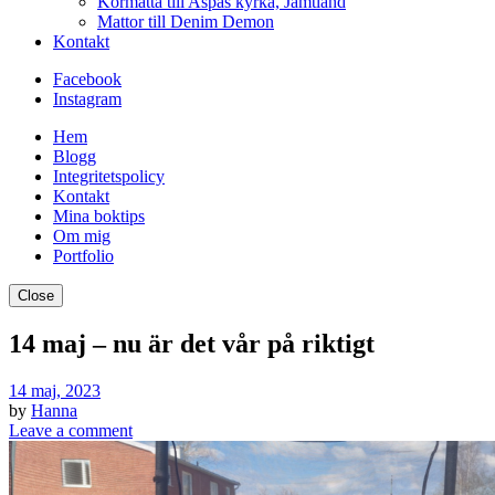
Kormatta till Aspås kyrka, Jämtland
Mattor till Denim Demon
Kontakt
Facebook
Instagram
Hem
Blogg
Integritetspolicy
Kontakt
Mina boktips
Om mig
Portfolio
Close
14 maj – nu är det vår på riktigt
14 maj, 2023
by
Hanna
Leave a comment