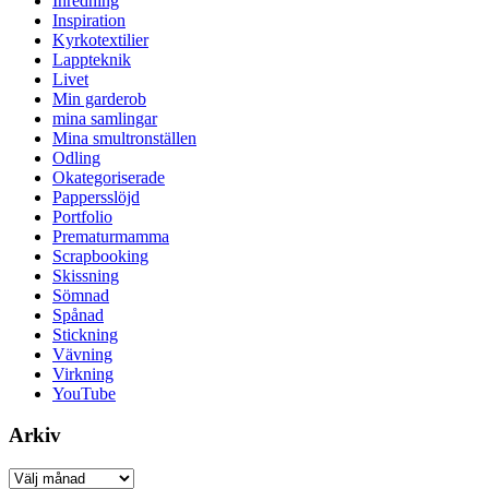
Inredning
Inspiration
Kyrkotextilier
Lappteknik
Livet
Min garderob
mina samlingar
Mina smultronställen
Odling
Okategoriserade
Pappersslöjd
Portfolio
Prematurmamma
Scrapbooking
Skissning
Sömnad
Spånad
Stickning
Vävning
Virkning
YouTube
Arkiv
Arkiv