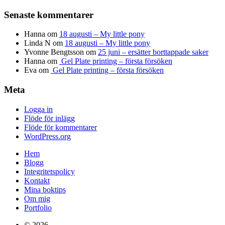
Senaste kommentarer
Hanna
om
18 augusti – My little pony
Linda N
om
18 augusti – My little pony
Yvonne Bengtsson
om
25 juni – ersätter borttappade saker
Hanna
om
Gel Plate printing – första försöken
Eva
om
Gel Plate printing – första försöken
Meta
Logga in
Flöde för inlägg
Flöde för kommentarer
WordPress.org
Hem
Blogg
Integritetspolicy
Kontakt
Mina boktips
Om mig
Portfolio
© 2026
.