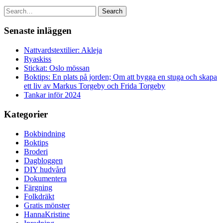
Search
Senaste inläggen
Nattvardstextilier: Akleja
Ryaskiss
Stickat: Oslo mössan
Boktips: En plats på jorden; Om att bygga en stuga och skapa
ett liv av Markus Torgeby och Frida Torgeby
Tankar inför 2024
Kategorier
Bokbindning
Boktips
Broderi
Dagbloggen
DIY hudvård
Dokumentera
Färgning
Folkdräkt
Gratis mönster
HannaKristine