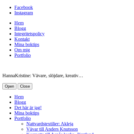
Facebook
Instagram
Hem
Blogg
Integritetspolicy
Kontakt
Mina boktips
Om mig
Portfolio
HannaKristine: Vävare, slöjdare, kreativ…
Open
Close
Hem
Blogg
Det här är jag!
Mina boktips
Portfolio
Nattvardstextilier: Akleja
Vävar till Anders Knutsson