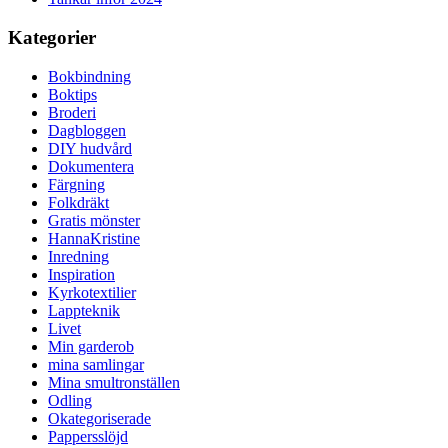
Kategorier
Bokbindning
Boktips
Broderi
Dagbloggen
DIY hudvård
Dokumentera
Färgning
Folkdräkt
Gratis mönster
HannaKristine
Inredning
Inspiration
Kyrkotextilier
Lappteknik
Livet
Min garderob
mina samlingar
Mina smultronställen
Odling
Okategoriserade
Pappersslöjd