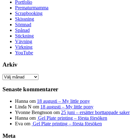
Portfolio
Prematurmamma
Scrapbooking
Skissning
Sömnad
Spånad
Stickning
Vävning
Virkning
YouTube
Arkiv
Arkiv
Senaste kommentarer
Hanna
om
18 augusti – My little pony
Linda N
om
18 augusti – My little pony
Yvonne Bengtsson
om
25 juni – ersätter borttappade saker
Hanna
om
Gel Plate printing – första försöken
Eva
om
Gel Plate printing – första försöken
Meta