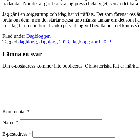
trådändar. När det är gjort så ska jag pressa hela tyget, sen är det bara
Jag går i en sorgegrupp och idag har vi träffats. Det som förenar oss 
prata om dem, men det startar också upp många tankar om det som har 
kul. Jag har redan börjat tänka på vad jag vill berätta och det känns så 
Filed under
Dagbloggen
Tagged
dagblogg
,
dagblogg 2023
,
dagblogg april 2023
Lämna ett svar
Din e-postadress kommer inte publiceras.
Obligatoriska fält är märkta
Kommentar
*
Namn
*
E-postadress
*