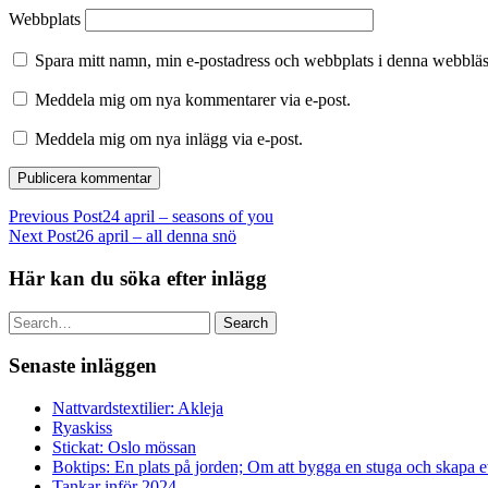
Webbplats
Spara mitt namn, min e-postadress och webbplats i denna webbläsa
Meddela mig om nya kommentarer via e-post.
Meddela mig om nya inlägg via e-post.
Previous Post
24 april – seasons of you
Next Post
26 april – all denna snö
Här kan du söka efter inlägg
Search
Senaste inläggen
Nattvardstextilier: Akleja
Ryaskiss
Stickat: Oslo mössan
Boktips: En plats på jorden; Om att bygga en stuga och skapa 
Tankar inför 2024