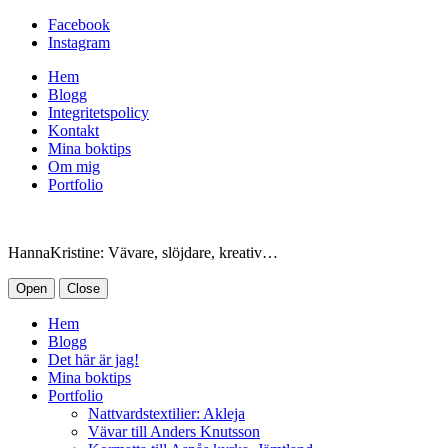
Facebook
Instagram
Hem
Blogg
Integritetspolicy
Kontakt
Mina boktips
Om mig
Portfolio
HannaKristine: Vävare, slöjdare, kreativ…
Open
Close
Hem
Blogg
Det här är jag!
Mina boktips
Portfolio
Nattvardstextilier: Akleja
Vävar till Anders Knutsson