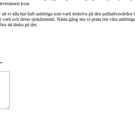
 leveransen kvar.
är att vi alla har haft anhöriga som varit inskriva på den palliativavård
varit och deras sjukdomstid. Nästa gång ska vi prata om våra anhöriga 
bra att tänka på det.
*