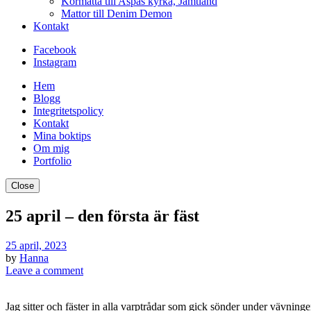
Kormatta till Aspås kyrka, Jämtland
Mattor till Denim Demon
Kontakt
Facebook
Instagram
Hem
Blogg
Integritetspolicy
Kontakt
Mina boktips
Om mig
Portfolio
Close
25 april – den första är fäst
25 april, 2023
by
Hanna
Leave a comment
Jag sitter och fäster in alla varptrådar som gick sönder under vävninge