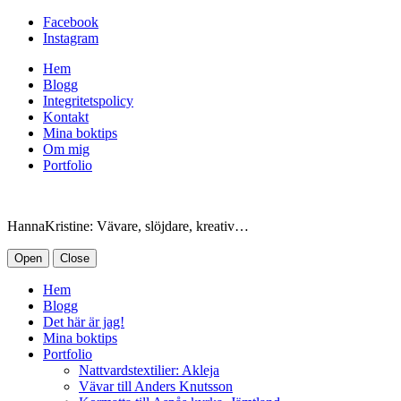
Facebook
Instagram
Hem
Blogg
Integritetspolicy
Kontakt
Mina boktips
Om mig
Portfolio
HannaKristine: Vävare, slöjdare, kreativ…
Open
Close
Hem
Blogg
Det här är jag!
Mina boktips
Portfolio
Nattvardstextilier: Akleja
Vävar till Anders Knutsson