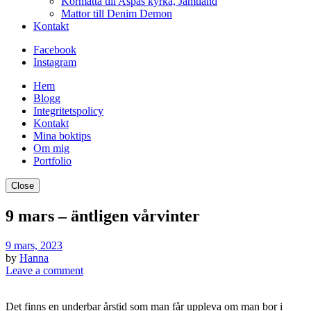
Kormatta till Aspås kyrka, Jämtland
Mattor till Denim Demon
Kontakt
Facebook
Instagram
Hem
Blogg
Integritetspolicy
Kontakt
Mina boktips
Om mig
Portfolio
Close
9 mars – äntligen vårvinter
9 mars, 2023
by
Hanna
Leave a comment
Det finns en underbar årstid som man får uppleva om man bor i