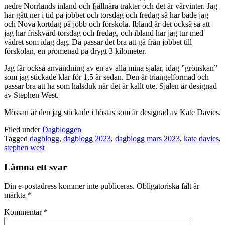
nedre Norrlands inland och fjällnära trakter och det är vårvinter. Jag
har gått ner i tid på jobbet och torsdag och fredag så har både jag
och Nova kortdag på jobb och förskola. Ibland är det också så att
jag har friskvård torsdag och fredag, och ibland har jag tur med
vädret som idag dag. Då passar det bra att gå från jobbet till
förskolan, en promenad på drygt 3 kilometer.
Jag får också användning av en av alla mina sjalar, idag ”grönskan”
som jag stickade klar för 1,5 år sedan. Den är triangelformad och
passar bra att ha som halsduk när det är kallt ute. Sjalen är designad
av Stephen West.
Mössan är den jag stickade i höstas som är designad av Kate Davies.
Filed under
Dagbloggen
Tagged
dagblogg
,
dagblogg 2023
,
dagblogg mars 2023
,
kate davies
,
stephen west
Lämna ett svar
Din e-postadress kommer inte publiceras.
Obligatoriska fält är
märkta
*
Kommentar
*