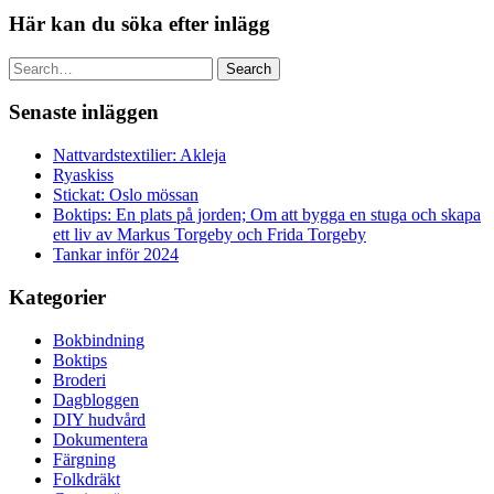
Här kan du söka efter inlägg
Search
Senaste inläggen
Nattvardstextilier: Akleja
Ryaskiss
Stickat: Oslo mössan
Boktips: En plats på jorden; Om att bygga en stuga och skapa
ett liv av Markus Torgeby och Frida Torgeby
Tankar inför 2024
Kategorier
Bokbindning
Boktips
Broderi
Dagbloggen
DIY hudvård
Dokumentera
Färgning
Folkdräkt