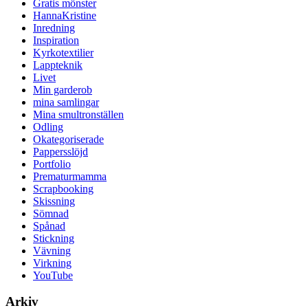
Gratis mönster
HannaKristine
Inredning
Inspiration
Kyrkotextilier
Lappteknik
Livet
Min garderob
mina samlingar
Mina smultronställen
Odling
Okategoriserade
Pappersslöjd
Portfolio
Prematurmamma
Scrapbooking
Skissning
Sömnad
Spånad
Stickning
Vävning
Virkning
YouTube
Arkiv