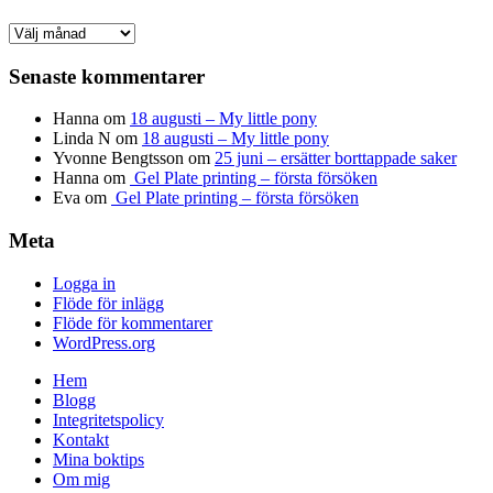
Arkiv
Senaste kommentarer
Hanna
om
18 augusti – My little pony
Linda N
om
18 augusti – My little pony
Yvonne Bengtsson
om
25 juni – ersätter borttappade saker
Hanna
om
Gel Plate printing – första försöken
Eva
om
Gel Plate printing – första försöken
Meta
Logga in
Flöde för inlägg
Flöde för kommentarer
WordPress.org
Hem
Blogg
Integritetspolicy
Kontakt
Mina boktips
Om mig