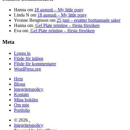
Hanna
om
18 augusti – My little pony
Linda N
om
18 augusti – My little pony
Yvonne Bengtsson
om
25 juni – ersätter borttappade saker
Hanna
om
Gel Plate printing – första försöken
Eva
om
Gel Plate printing – första försöken
Meta
Logga in
Flöde för inlägg
Flöde för kommentarer
WordPress.org
Hem
Blogg
Integritetspolicy
Kontakt
Mina boktips
Om mig
Portfolio
© 2026
.
Integritetspolicy