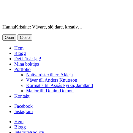
HannaKristine: Vävare, slöjdare, kreativ…
Open
Close
Hem
Blogg
Det här är jag!
Mina boktips
Portfolio
Nattvardstextilier: Akleja
Vävar till Anders Knutsson
Kormatta till Aspås kyrka, Jämtland
Mattor till Denim Demon
Kontakt
Facebook
Instagram
Hem
Blogg
Integritetspolicy