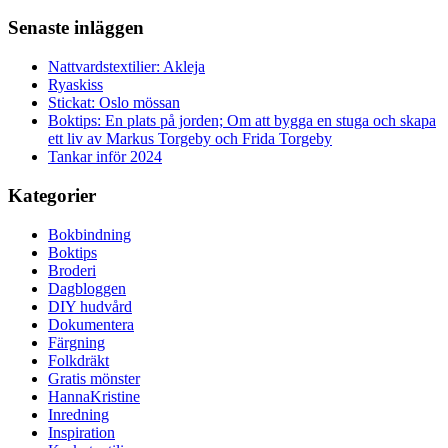
Senaste inläggen
Nattvardstextilier: Akleja
Ryaskiss
Stickat: Oslo mössan
Boktips: En plats på jorden; Om att bygga en stuga och skapa
ett liv av Markus Torgeby och Frida Torgeby
Tankar inför 2024
Kategorier
Bokbindning
Boktips
Broderi
Dagbloggen
DIY hudvård
Dokumentera
Färgning
Folkdräkt
Gratis mönster
HannaKristine
Inredning
Inspiration