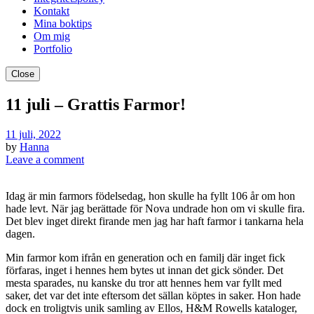
Kontakt
Mina boktips
Om mig
Portfolio
Close
11 juli – Grattis Farmor!
11 juli, 2022
by
Hanna
Leave a comment
Idag är min farmors födelsedag, hon skulle ha fyllt 106 år om hon
hade levt. När jag berättade för Nova undrade hon om vi skulle fira.
Det blev inget direkt firande men jag har haft farmor i tankarna hela
dagen.
Min farmor kom ifrån en generation och en familj där inget fick
förfaras, inget i hennes hem bytes ut innan det gick sönder. Det
mesta sparades, nu kanske du tror att hennes hem var fyllt med
saker, det var det inte eftersom det sällan köptes in saker. Hon hade
dock en troligtvis unik samling av Ellos, H&M Rowells kataloger,