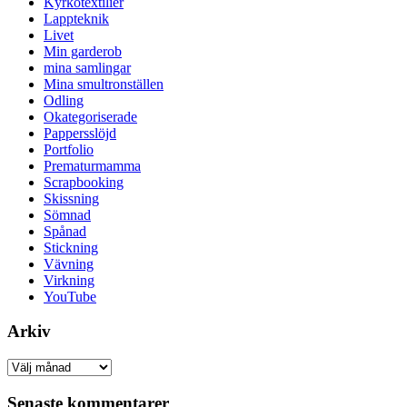
Kyrkotextilier
Lappteknik
Livet
Min garderob
mina samlingar
Mina smultronställen
Odling
Okategoriserade
Pappersslöjd
Portfolio
Prematurmamma
Scrapbooking
Skissning
Sömnad
Spånad
Stickning
Vävning
Virkning
YouTube
Arkiv
Arkiv
Senaste kommentarer