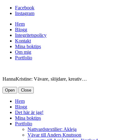
Facebook
Instagram
Hem
Blogg
Integritetspolicy
Kontakt
Mina boktips
Om mig
Portfolio
HannaKristine: Vävare, slöjdare, kreativ…
Open
Close
Hem
Blogg
Det här är jag!
Mina boktips
Portfolio
Nattvardstextilier: Akleja
Vävar till Anders Knutsson