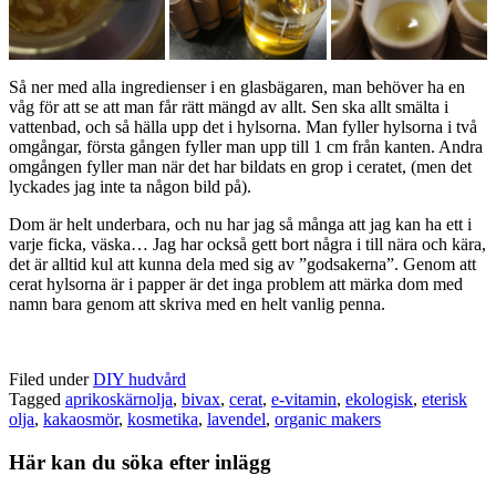
Så ner med alla ingredienser i en glasbägaren, man behöver ha en
våg för att se att man får rätt mängd av allt. Sen ska allt smälta i
vattenbad, och så hälla upp det i hylsorna. Man fyller hylsorna i två
omgångar, första gången fyller man upp till 1 cm från kanten. Andra
omgången fyller man när det har bildats en grop i ceratet, (men det
lyckades jag inte ta någon bild på).
Dom är helt underbara, och nu har jag så många att jag kan ha ett i
varje ficka, väska… Jag har också gett bort några i till nära och kära,
det är alltid kul att kunna dela med sig av ”godsakerna”. Genom att
cerat hylsorna är i papper är det inga problem att märka dom med
namn bara genom att skriva med en helt vanlig penna.
Filed under
DIY hudvård
Tagged
aprikoskärnolja
,
bivax
,
cerat
,
e-vitamin
,
ekologisk
,
eterisk
olja
,
kakaosmör
,
kosmetika
,
lavendel
,
organic makers
Här kan du söka efter inlägg