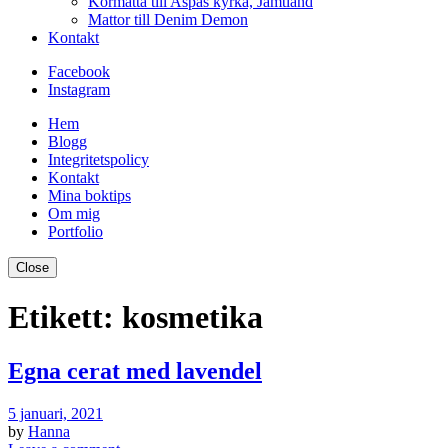
Kormatta till Aspås kyrka, Jämtland
Mattor till Denim Demon
Kontakt
Facebook
Instagram
Hem
Blogg
Integritetspolicy
Kontakt
Mina boktips
Om mig
Portfolio
Close
Etikett:
kosmetika
Egna cerat med lavendel
5 januari, 2021
by
Hanna