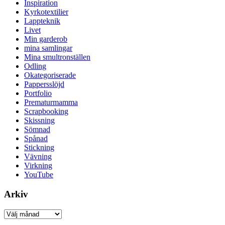
Inspiration
Kyrkotextilier
Lappteknik
Livet
Min garderob
mina samlingar
Mina smultronställen
Odling
Okategoriserade
Pappersslöjd
Portfolio
Prematurmamma
Scrapbooking
Skissning
Sömnad
Spånad
Stickning
Vävning
Virkning
YouTube
Arkiv
Arkiv