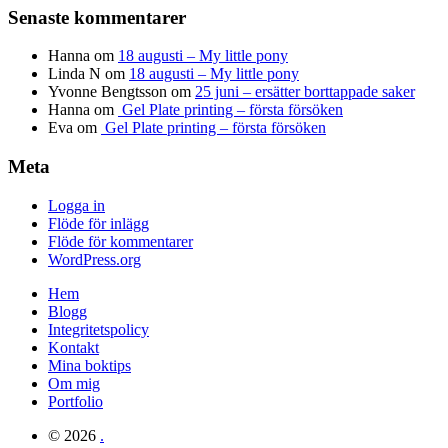
Senaste kommentarer
Hanna
om
18 augusti – My little pony
Linda N
om
18 augusti – My little pony
Yvonne Bengtsson
om
25 juni – ersätter borttappade saker
Hanna
om
Gel Plate printing – första försöken
Eva
om
Gel Plate printing – första försöken
Meta
Logga in
Flöde för inlägg
Flöde för kommentarer
WordPress.org
Hem
Blogg
Integritetspolicy
Kontakt
Mina boktips
Om mig
Portfolio
© 2026
.