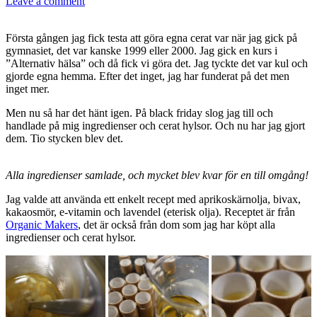
Leave a comment
Första gången jag fick testa att göra egna cerat var när jag gick på
gymnasiet, det var kanske 1999 eller 2000. Jag gick en kurs i
”Alternativ hälsa” och då fick vi göra det. Jag tyckte det var kul och
gjorde egna hemma. Efter det inget, jag har funderat på det men
inget mer.
Men nu så har det hänt igen. På black friday slog jag till och
handlade på mig ingredienser och cerat hylsor. Och nu har jag gjort
dem. Tio stycken blev det.
Alla ingredienser samlade, och mycket blev kvar för en till omgång!
Jag valde att använda ett enkelt recept med aprikoskärnolja, bivax,
kakaosmör, e-vitamin och lavendel (eterisk olja). Receptet är från
Organic Makers
, det är också från dom som jag har köpt alla
ingredienser och cerat hylsor.