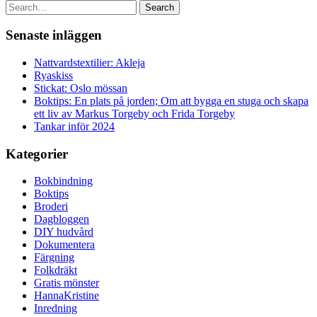
Search
Senaste inläggen
Nattvardstextilier: Akleja
Ryaskiss
Stickat: Oslo mössan
Boktips: En plats på jorden; Om att bygga en stuga och skapa
ett liv av Markus Torgeby och Frida Torgeby
Tankar inför 2024
Kategorier
Bokbindning
Boktips
Broderi
Dagbloggen
DIY hudvård
Dokumentera
Färgning
Folkdräkt
Gratis mönster
HannaKristine
Inredning