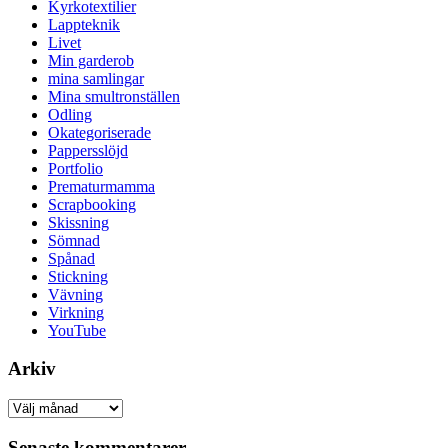
Kyrkotextilier
Lappteknik
Livet
Min garderob
mina samlingar
Mina smultronställen
Odling
Okategoriserade
Pappersslöjd
Portfolio
Prematurmamma
Scrapbooking
Skissning
Sömnad
Spånad
Stickning
Vävning
Virkning
YouTube
Arkiv
Arkiv
Senaste kommentarer