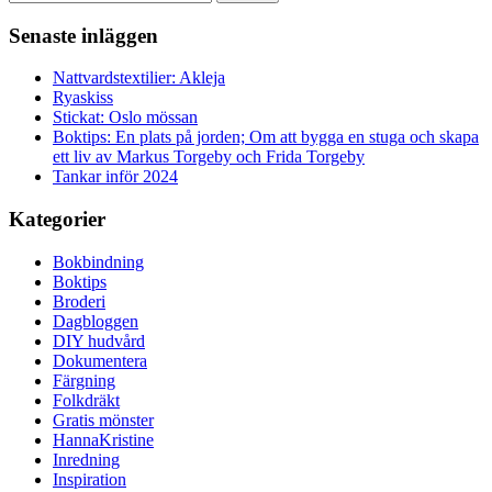
Senaste inläggen
Nattvardstextilier: Akleja
Ryaskiss
Stickat: Oslo mössan
Boktips: En plats på jorden; Om att bygga en stuga och skapa
ett liv av Markus Torgeby och Frida Torgeby
Tankar inför 2024
Kategorier
Bokbindning
Boktips
Broderi
Dagbloggen
DIY hudvård
Dokumentera
Färgning
Folkdräkt
Gratis mönster
HannaKristine
Inredning
Inspiration