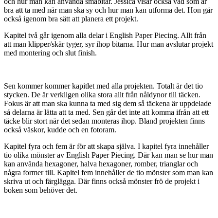
och hur man kan använda småbitar. Jessica visar också vad som är
bra att ta med när man ska sy och hur man kan utforma det. Hon går
också igenom bra sätt att planera ett projekt.
Kapitel två går igenom alla delar i English Paper Piecing. Allt från
att man klipper/skär tyger, syr ihop bitarna. Hur man avslutar projekt
med montering och slut finish.
Sen kommer kommer kapitlet med alla projekten. Totalt är det tio
stycken. De är verkligen olika stora allt från nåldynor till täcken.
Fokus är att man ska kunna ta med sig dem så täckena är uppdelade
så delarna är lätta att ta med. Sen går det inte att komma ifrån att ett
täcke blir stort när det sedan monteras ihop. Bland projekten finns
också väskor, kudde och en fotoram.
Kapitel fyra och fem är för att skapa själva. I kapitel fyra innehåller
tio olika mönster av English Paper Piecing. Där kan man se hur man
kan använda hexagoner, halva hexagoner, romber, trianglar och
några former till. Kapitel fem innehåller de tio mönster som man kan
skriva ut och färglägga. Där finns också mönster frö de projekt i
boken som behöver det.