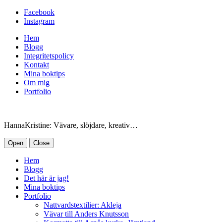
Facebook
Instagram
Hem
Blogg
Integritetspolicy
Kontakt
Mina boktips
Om mig
Portfolio
HannaKristine: Vävare, slöjdare, kreativ…
Open
Close
Hem
Blogg
Det här är jag!
Mina boktips
Portfolio
Nattvardstextilier: Akleja
Vävar till Anders Knutsson