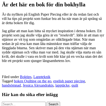
Är det här en bok för din bokhylla
Är du nyfiken på English Paper Piecing eller är du redan fast och
vill ha tips på projekt som funkar bra att ha när man är på språng så
är detta boken för dig.
Jag gillar att man kan hitta så mycket inspiration i denna boken. Ett
projekt som jag skulle vilja göra är en ”resekvilt”. Idén är att man syr
stjärnor av vit tyg som omgärdas av olikfärgade bitar. När man
sedan är på resa kan man låta människor man träffar välja de
färgglada bitarna. Sen skriver man på den vita stjärnan när man
sydde stjärnan och vilka man var med. Jag skulle vilja starta en sån
kvilt, det skulle i vara en kvilt som blir klar på en vecka utan det det
blir ett projekt som sjunger långsamhetens lov.
Filed under
Boktips
,
Lappteknik
Tagged
boken Quilting on the go
,
english paper piecing
,
handsömnad
,
Jessica Alexandrakis
,
lapptäcke
,
quilt
Här kan du söka efter inlägg
Search