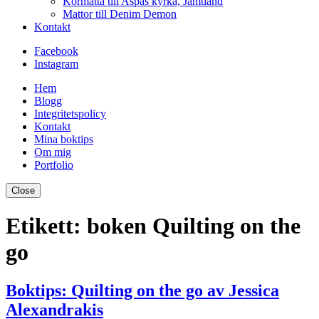
Kormatta till Aspås kyrka, Jämtland
Mattor till Denim Demon
Kontakt
Facebook
Instagram
Hem
Blogg
Integritetspolicy
Kontakt
Mina boktips
Om mig
Portfolio
Close
Etikett:
boken Quilting on the
go
Boktips: Quilting on the go av Jessica
Alexandrakis