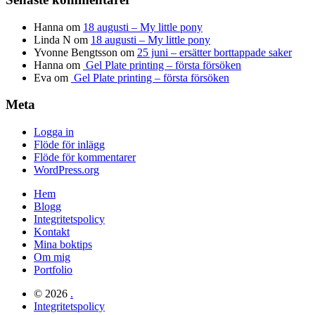
Hanna
om
18 augusti – My little pony
Linda N
om
18 augusti – My little pony
Yvonne Bengtsson
om
25 juni – ersätter borttappade saker
Hanna
om
Gel Plate printing – första försöken
Eva
om
Gel Plate printing – första försöken
Meta
Logga in
Flöde för inlägg
Flöde för kommentarer
WordPress.org
Hem
Blogg
Integritetspolicy
Kontakt
Mina boktips
Om mig
Portfolio
© 2026
.
Integritetspolicy