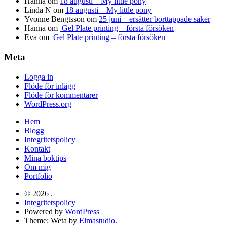
Hanna
om
18 augusti – My little pony
Linda N
om
18 augusti – My little pony
Yvonne Bengtsson
om
25 juni – ersätter borttappade saker
Hanna
om
Gel Plate printing – första försöken
Eva
om
Gel Plate printing – första försöken
Meta
Logga in
Flöde för inlägg
Flöde för kommentarer
WordPress.org
Hem
Blogg
Integritetspolicy
Kontakt
Mina boktips
Om mig
Portfolio
© 2026
.
Integritetspolicy
Powered by
WordPress
Theme: Weta by
Elmastudio
.