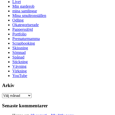
Livet
Min garderob
mina samlingar
Mina smultronställen
Odling
Okategoriserade
Pappersslöjd
Portfolio
Prematurmamma
Scrapbooking
Skissning
Sömnad
Spånad
Stickning
Vävning
Virkning
YouTube
Arkiv
Arkiv
Senaste kommentarer