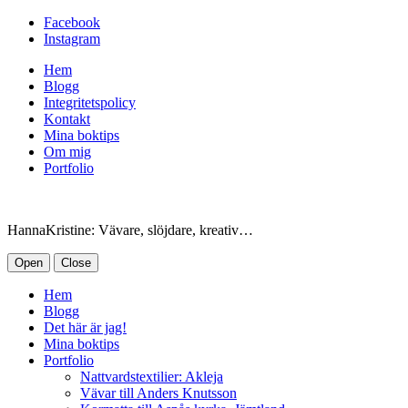
Facebook
Instagram
Hem
Blogg
Integritetspolicy
Kontakt
Mina boktips
Om mig
Portfolio
HannaKristine: Vävare, slöjdare, kreativ…
Open
Close
Hem
Blogg
Det här är jag!
Mina boktips
Portfolio
Nattvardstextilier: Akleja
Vävar till Anders Knutsson