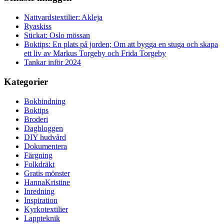
Nattvardstextilier: Akleja
Ryaskiss
Stickat: Oslo mössan
Boktips: En plats på jorden; Om att bygga en stuga och skapa
ett liv av Markus Torgeby och Frida Torgeby
Tankar inför 2024
Kategorier
Bokbindning
Boktips
Broderi
Dagbloggen
DIY hudvård
Dokumentera
Färgning
Folkdräkt
Gratis mönster
HannaKristine
Inredning
Inspiration
Kyrkotextilier
Lappteknik