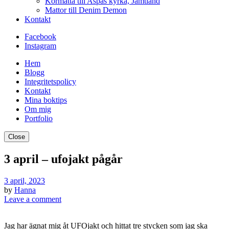
Kormatta till Aspås kyrka, Jämtland
Mattor till Denim Demon
Kontakt
Facebook
Instagram
Hem
Blogg
Integritetspolicy
Kontakt
Mina boktips
Om mig
Portfolio
Close
3 april – ufojakt pågår
3 april, 2023
by
Hanna
Leave a comment
Jag har ägnat mig åt UFOjakt och hittat tre stycken som jag ska