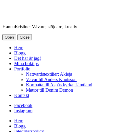
HannaKristine: Vävare, slöjdare, kreativ…
Open
Close
Hem
Blogg
Det här är jag!
Mina boktips
Portfolio
Nattvardstextilier: Akleja
Vävar till Anders Knutsson
Kormatta till Aspås kyrka, Jämtland
Mattor till Denim Demon
Kontakt
Facebook
Instagram
Hem
Blogg
Integritetspolicy