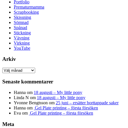
Portfolio
Prematurmamma
Scrapbooking
Skissning
Sömnad
Spånad
Stickning
Vävning
Virkning
YouTube
Arkiv
Arkiv
Senaste kommentarer
Hanna
om
18 augusti – My little pony
Linda N
om
18 augusti – My little pony
Yvonne Bengtsson
om
25 juni – ersätter borttappade saker
Hanna
om
Gel Plate printing – första försöken
Eva
om
Gel Plate printing – första försöken
Meta