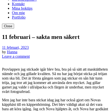
Kontakt
Mina boktips
Om mig
Portfolio
Close
11 februari – sakta men säkert
11 februari, 2023
by
Hanna
Leave a comment
Provlappen jag stickade igår blev bra, bra på så sätt att masktätheten
stämde och jag gillade kvaliten. Så nu har jag börjat sticka på tröjan
som ska bli. Det är första gången som jag stickar en sån här tunn
tröja, jag tror att jag kommer att använda den mycket. Jag gillar
garnet jag valde i ull/alpacka och färgen är underbar, men mycket
svårt fotograferad.
Men jag har inte bara stickat idag jag har också gjort om Novas
käpphäst till en käppenhörning. Det blev väldigt akut så det vara
bara att köra igång. Jag och Nova hjälptes åt, och Nova har godkänt