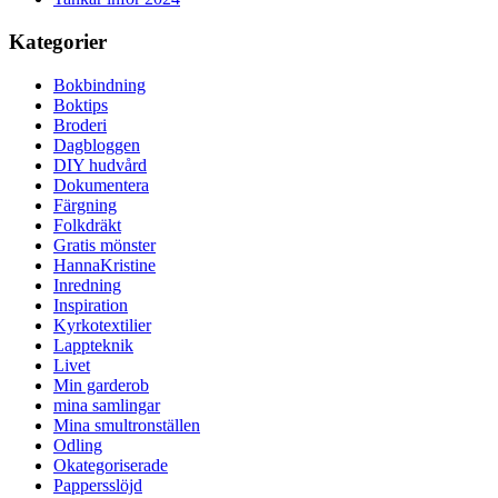
Kategorier
Bokbindning
Boktips
Broderi
Dagbloggen
DIY hudvård
Dokumentera
Färgning
Folkdräkt
Gratis mönster
HannaKristine
Inredning
Inspiration
Kyrkotextilier
Lappteknik
Livet
Min garderob
mina samlingar
Mina smultronställen
Odling
Okategoriserade
Pappersslöjd