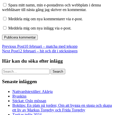
Spara mitt namn, min e-postadress och webbplats i denna
webbläsare till nästa gång jag skriver en kommentar.
Meddela mig om nya kommentarer via e-post.
Meddela mig om nya inlägg via e-post.
Previous Post
10 februari – matcha med tekopp
Next Post
12 februari – hit och dit i stickningen
Här kan du söka efter inlägg
Search
Senaste inläggen
Nattvardstextilier: Akleja
Ryaskiss
Stickat: Oslo mössan
Boktips: En plats på jorden; Om att bygga en stuga och skapa
ett liv av Markus Torgeby och Frida Torgeby
Tankar inför 2024