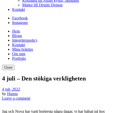
Kormatta till Aspås kyrka, Jämtland
Mattor till Denim Demon
Kontakt
Facebook
Instagram
Hem
Blogg
Integritetspolicy
Kontakt
Mina boktips
Om mig
Portfolio
Close
4 juli – Den stökiga verkligheten
4 juli, 2022
by
Hanna
Leave a comment
Jag och Nova har varit bortresta några dagar, vi har hälsat på hos