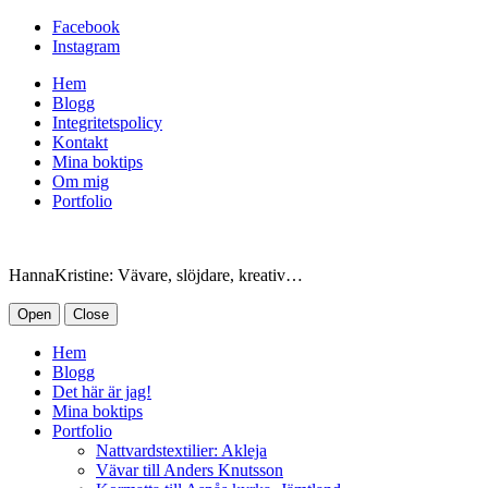
Facebook
Instagram
Hem
Blogg
Integritetspolicy
Kontakt
Mina boktips
Om mig
Portfolio
HannaKristine: Vävare, slöjdare, kreativ…
Open
Close
Hem
Blogg
Det här är jag!
Mina boktips
Portfolio
Nattvardstextilier: Akleja
Vävar till Anders Knutsson