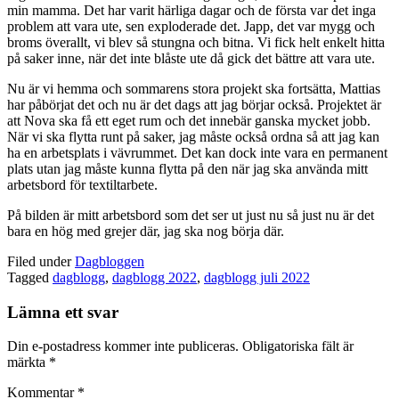
min mamma. Det har varit härliga dagar och de första var det inga
problem att vara ute, sen exploderade det. Japp, det var mygg och
broms överallt, vi blev så stungna och bitna. Vi fick helt enkelt hitta
på saker inne, när det inte blåste ute då gick det bättre att vara ute.
Nu är vi hemma och sommarens stora projekt ska fortsätta, Mattias
har påbörjat det och nu är det dags att jag börjar också. Projektet är
att Nova ska få ett eget rum och det innebär ganska mycket jobb.
När vi ska flytta runt på saker, jag måste också ordna så att jag kan
ha en arbetsplats i vävrummet. Det kan dock inte vara en permanent
plats utan jag måste kunna flytta på den när jag ska använda mitt
arbetsbord för textiltarbete.
På bilden är mitt arbetsbord som det ser ut just nu så just nu är det
bara en hög med grejer där, jag ska nog börja där.
Filed under
Dagbloggen
Tagged
dagblogg
,
dagblogg 2022
,
dagblogg juli 2022
Lämna ett svar
Din e-postadress kommer inte publiceras.
Obligatoriska fält är
märkta
*
Kommentar
*