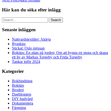
Next Post
Sjalen Aeolian
Här kan du söka efter inlägg
Search
Senaste inläggen
Nattvardstextilier: Akleja
Ryaskiss
Stickat: Oslo mössan
Boktips: En plats på jorden; Om att bygga en stuga och skapa
ett liv av Markus Torgeby och Frida Torgeby
Tankar inför 2024
Kategorier
Bokbindning
Boktips
Broderi
Dagbloggen
DIY hudvård
Dokumentera
Färgning