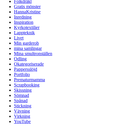
Folkdräkt
Gratis mönster
HannaKristine
Inredning
Inspiration
Kyrkotextilier
Lappteknik
Livet
Min garderob
mina samlingar
Mina smultronställen
Odling
Okategoriserade
Pappersslöjd
Portfolio
Prematurmamma
Scrapbooking
Skissning
Sömnad
Spånad
Stickning
Vävning
Virkning
YouTube