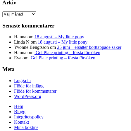
Arkiv
Arkiv
Senaste kommentarer
Hanna
om
18 augusti – My little pony
Linda N
om
18 augusti – My little pony
Yvonne Bengtsson
om
25 juni – ersätter borttappade saker
Hanna
om
Gel Plate printing – första försöken
Eva
om
Gel Plate printing – första försöken
Meta
Logga in
Flöde för inlägg
Flöde för kommentarer
WordPress.org
Hem
Blogg
Integritetspolicy
Kontakt
Mina boktips